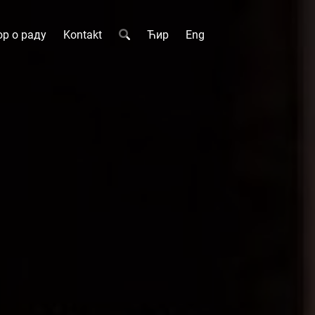
р о раду
Kontakt
Ћир
Eng