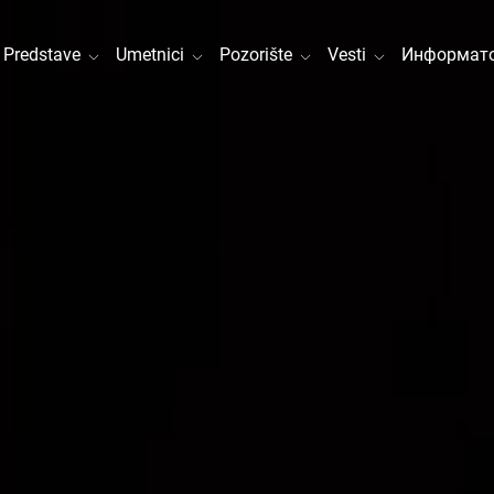
Predstave
Umetnici
Pozorište
Vesti
Информато