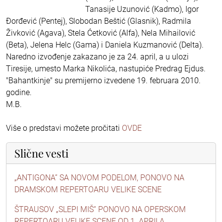
Tanasije Uzunović (Kadmo), Igor
Đorđević (Pentej), Slobodan Beštić (Glasnik), Radmila
Živković (Agava), Stela Ćetković (Alfa), Nela Mihailović
(Beta), Jelena Helc (Gama) i Daniela Kuzmanović (Delta).
Naredno izvođenje zakazano je za 24. april, a u ulozi
Tiresije, umesto Marka Nikolića, nastupiće Predrag Ejdus.
"Bahantkinje" su premijerno izvedene 19. februara 2010.
godine.
M.B.
Više o predstavi možete pročitati
OVDE
Slične vesti
„ANTIGONA” SA NOVOM PODELOM, PONOVO NA
DRAMSKOM REPERTOARU VELIKE SCENE
ŠTRAUSOV „SLEPI MIŠ“ PONOVO NA OPERSKOM
REPERTOARU VELIKE SCENE OD 1. APRILA