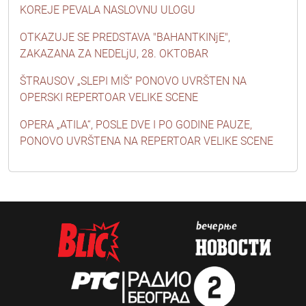
KOREJE PEVALA NASLOVNU ULOGU
OTKAZUJE SE PREDSTAVA "BAHANTKINjE",
ZAKAZANA ZA NEDELjU, 28. OKTOBAR
ŠTRAUSOV „SLEPI MIŠ“ PONOVO UVRŠTEN NA
OPERSKI REPERTOAR VELIKE SCENE
OPERA „ATILA“, POSLE DVE I PO GODINE PAUZE,
PONOVO UVRŠTENA NA REPERTOAR VELIKE SCENE