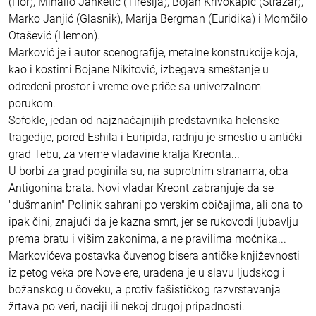
(Hor), Mihailo Janketić (Tiresija), Bojan Krivokapić (Stražar),
Marko Janjić (Glasnik), Marija Bergman (Euridika) i Momčilo
Otašević (Hemon).
Marković je i autor scenografije, metalne konstrukcije koja,
kao i kostimi Bojane Nikitović, izbegava smeštanje u
određeni prostor i vreme ove priče sa univerzalnom
porukom.
Sofokle, jedan od najznačajnijih predstavnika helenske
tragedije, pored Eshila i Euripida, radnju je smestio u antički
grad Tebu, za vreme vladavine kralja Kreonta...
U borbi za grad poginila su, na suprotnim stranama, oba
Antigonina brata. Novi vladar Kreont zabranjuje da se
"dušmanin" Polinik sahrani po verskim običajima, ali ona to
ipak čini, znajući da je kazna smrt, jer se rukovodi ljubavlju
prema bratu i višim zakonima, a ne pravilima moćnika...
Markovićeva postavka čuvenog bisera antičke književnosti
iz petog veka pre Nove ere, urađena je u slavu ljudskog i
božanskog u čoveku, a protiv fašističkog razvrstavanja
žrtava po veri, naciji ili nekoj drugoj pripadnosti.