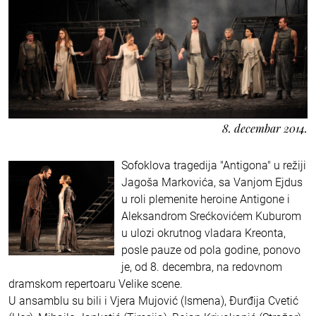
8. decembar 2014.
Sofoklova tragedija "Antigona" u režiji
Jagoša Markovića, sa Vanjom Ejdus
u roli plemenite heroine Antigone i
Aleksandrom Srećkovićem Kuburom
u ulozi okrutnog vladara Kreonta,
posle pauze od pola godine, ponovo
je, od 8. decembra, na redovnom
dramskom repertoaru Velike scene.
U ansamblu su bili i Vjera Mujović (Ismena), Đurđija Cvetić