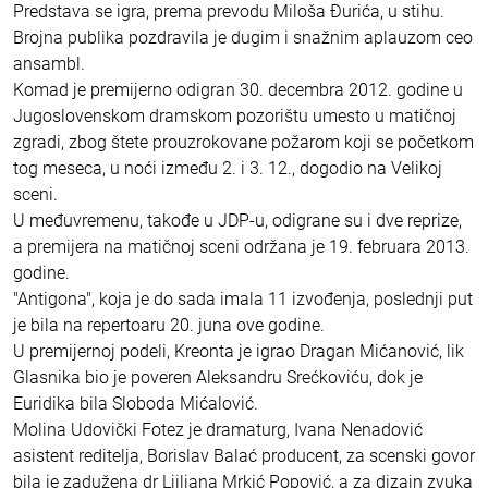
Predstava se igra, prema prevodu Miloša Đurića, u stihu.
Brojna publika pozdravila je dugim i snažnim aplauzom ceo
ansambl.
Komad je premijerno odigran 30. decembra 2012. godine u
Jugoslovenskom dramskom pozorištu umesto u matičnoj
zgradi, zbog štete prouzrokovane požarom koji se početkom
tog meseca, u noći između 2. i 3. 12., dogodio na Velikoj
sceni.
U međuvremenu, takođe u JDP-u, odigrane su i dve reprize,
a premijera na matičnoj sceni održana je 19. februara 2013.
godine.
"Antigona", koja je do sada imala 11 izvođenja, poslednji put
je bila na repertoaru 20. juna ove godine.
U premijernoj podeli, Kreonta je igrao Dragan Mićanović, lik
Glasnika bio je poveren Aleksandru Srećkoviću, dok je
Euridika bila Sloboda Mićalović.
Molina Udovički Fotez je dramaturg, Ivana Nenadović
asistent reditelja, Borislav Balać producent, za scenski govor
bila je zadužena dr Ljiljana Mrkić Popović, a za dizajn zvuka