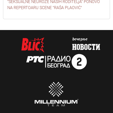
"SEKSUALNE NEUROZE NAŠIH RODITELjA" PONOVO
NA REPERTOARU SCENE "RAŠA PLAOVIĆ"