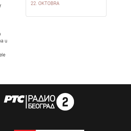
22. OKTOBRA
r
a
na u
ele