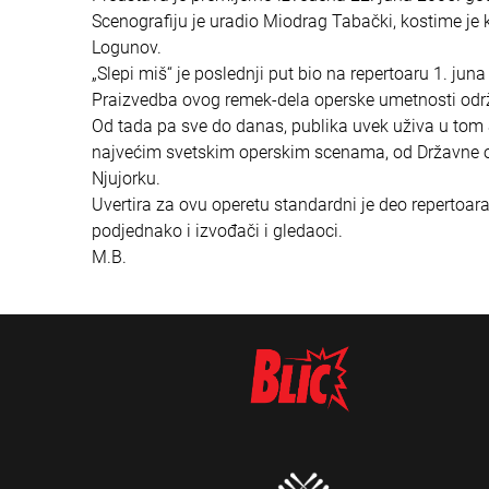
Scenografiju je uradio Miodrag Tabački, kostime je kr
Logunov.
„Slepi miš“ je poslednji put bio na repertoaru 1. jun
Praizvedba ovog remek-dela operske umetnosti održa
Od tada pa sve do danas, publika uvek uživa u to
najvećim svetskim operskim scenama, od Državne o
Njujorku.
Uvertira za ovu operetu standardni je deo repertoa
podjednako i izvođači i gledaoci.
M.B.