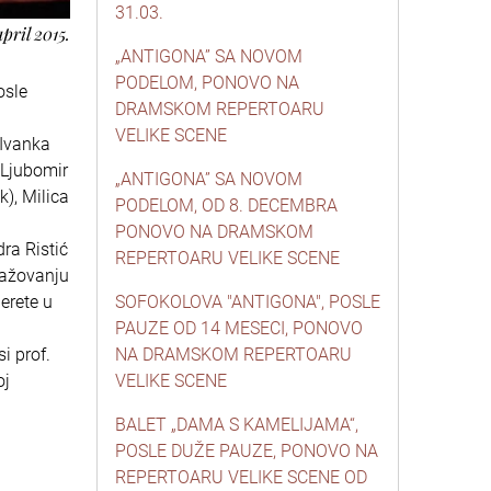
31.03.
april 2015.
„ANTIGONA” SA NOVOM
PODELOM, PONOVO NA
osle
DRAMSKOM REPERTOARU
.
VELIKE SCENE
 Ivanka
 Ljubomir
„ANTIGONA” SA NOVOM
k), Milica
PODELOM, OD 8. DECEMBRA
PONOVO NA DRAMSKOM
ra Ristić
REPERTOARU VELIKE SCENE
gažovanju
perete u
SOFOKOLOVA "ANTIGONA", POSLE
PAUZE OD 14 MESECI, PONOVO
i prof.
NA DRAMSKOM REPERTOARU
oj
VELIKE SCENE
BALET „DAMA S KAMELIJAMA“,
POSLE DUŽE PAUZE, PONOVO NA
REPERTOARU VELIKE SCENE OD