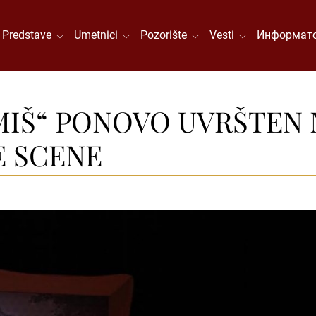
Predstave
Umetnici
Pozorište
Vesti
Информато
MIŠ“ PONOVO UVRŠTEN 
E SCENE