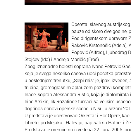
Opereta slavnog austrijskog k
pauze od skoro dve godine, p
Pod dirigentskom upravom Zor
Raković Krstonošić (Adela), 
Popović (Alfred), Ljubodrag B
Stojčev (Ida) i Andreja Maričić (Froš).
Zbog iznenadne bolesti soprana Ivane Petrović Gašić
koja je svega nekoliko časova uoči početka predst
u poslednjem trenutku, „Slepi miš“ je, ipak, izveden,
tri čina, gromoglasnim aplauzom pozdravi komplet
Inače, sopran Aleksandra Ristić, koja je diplomirala
Irine Arsikin, lik Rozalinde tumači sa velikim uspe
doprinos obnovi operske scene u Nišu, u sezoni 20
U predstavi je učestvovao Orkestar i Hor Opere, kao
Libreto, po Mejaku i Haleviju, napisali su Hafner i Že
Predstava je premijerno izvedena 22. juna 2005. god