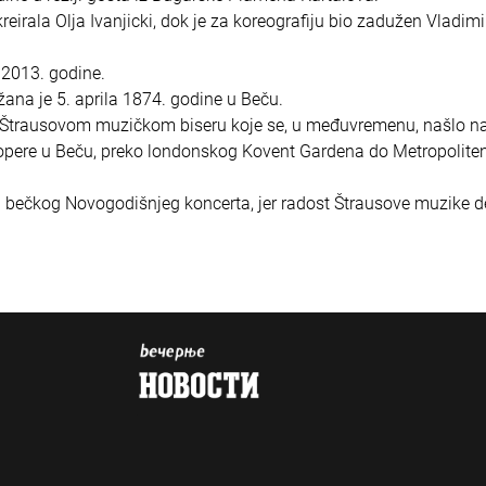
eirala Olja Ivanjicki, dok je za koreografiju bio zadužen Vladimi
a 2013. godine.
na je 5. aprila 1874. godine u Beču.
m Štrausovom muzičkom biseru koje se, u međuvremenu, našlo n
pere u Beču, preko londonskog Kovent Gardena do Metropolite
ra bečkog Novogodišnjeg koncerta, jer radost Štrausove muzike d