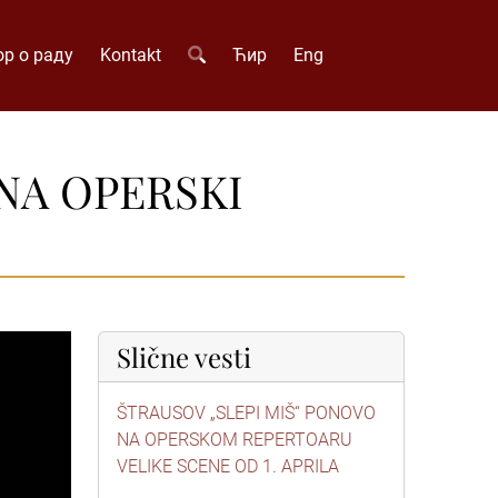
р о раду
Kontakt
Ћир
Eng
NA OPERSKI
Slične vesti
ŠTRAUSOV „SLEPI MIŠ“ PONOVO
NA OPERSKOM REPERTOARU
VELIKE SCENE OD 1. APRILA