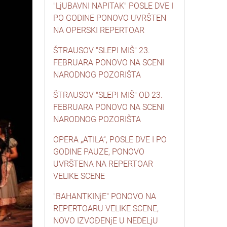
"LjUBAVNI NAPITAK" POSLE DVE I
PO GODINE PONOVO UVRŠTEN
NA OPERSKI REPERTOAR
ŠTRAUSOV "SLEPI MIŠ" 23.
FEBRUARA PONOVO NA SCENI
NARODNOG POZORIŠTA
ŠTRAUSOV "SLEPI MIŠ" OD 23.
FEBRUARA PONOVO NA SCENI
NARODNOG POZORIŠTA
OPERA „ATILA“, POSLE DVE I PO
GODINE PAUZE, PONOVO
UVRŠTENA NA REPERTOAR
VELIKE SCENE
"BAHANTKINjE" PONOVO NA
REPERTOARU VELIKE SCENE,
NOVO IZVOĐENjE U NEDELjU