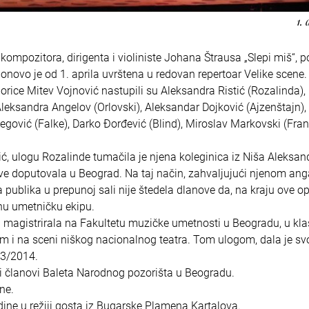
1. 
ompozitora, dirigenta i violiniste Johana Štrausa „Slepi miš“, p
onovo je od 1. aprila uvrštena u redovan repertoar Velike scene
ice Mitev Vojnović nastupili su Aleksandra Ristić (Rozalinda),
Aleksandra Angelov (Orlovski), Aleksandar Dojković (Ajzenštajn),
egović (Falke), Darko Đorđević (Blind), Miroslav Markovski (Fran
, ulogu Rozalinde tumačila je njena koleginica iz Niša Aleksand
ave doputovala u Beograd. Na taj način, zahvaljujući njenom an
 a publika u prepunoj sali nije štedela dlanove da, na kraju ove o
nu umetničku ekipu.
 i magistrirala na Fakultetu muzičke umetnosti u Beogradu, u klas
hom i na sceni niškog nacionalnog teatra. Tom ulogom, dala je sv
13/2014.
 i članovi Baleta Narodnog pozorišta u Beogradu.
ne.
ine u režiji gosta iz Bugarske Plamena Kartalova.