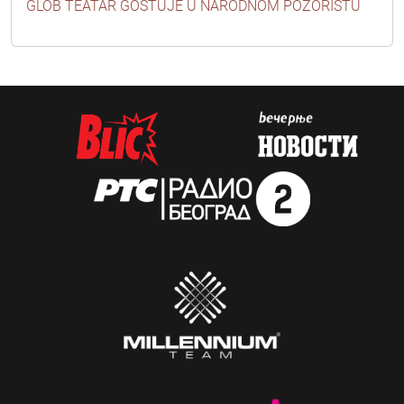
GLOB TEATAR GOSTUJE U NARODNOM POZORIŠTU