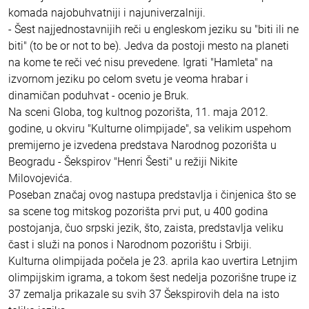
komada najobuhvatniji i najuniverzalniji.
- Šest najjednostavnijih reči u engleskom jeziku su "biti ili ne
biti" (to be or not to be). Jedva da postoji mesto na planeti
na kome te reči već nisu prevedene. Igrati "Hamleta" na
izvornom jeziku po celom svetu je veoma hrabar i
dinamičan poduhvat - ocenio je Bruk.
Na sceni Globa, tog kultnog pozorišta, 11. maja 2012.
godine, u okviru "Kulturne olimpijade", sa velikim uspehom
premijerno je izvedena predstava Narodnog pozorišta u
Beogradu - Šekspirov "Henri Šesti" u režiji Nikite
Milovojevića.
Poseban značaj ovog nastupa predstavlja i činjenica što se
sa scene tog mitskog pozorišta prvi put, u 400 godina
postojanja, čuo srpski jezik, što, zaista, predstavlja veliku
čast i služi na ponos i Narodnom pozorištu i Srbiji.
Kulturna olimpijada počela je 23. aprila kao uvertira Letnjim
olimpijskim igrama, a tokom šest nedelja pozorišne trupe iz
37 zemalja prikazale su svih 37 Šekspirovih dela na isto