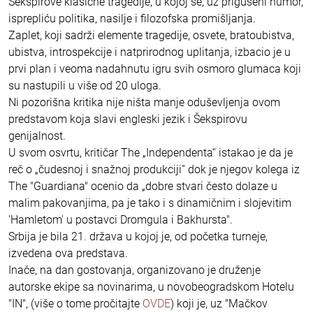
Šekspirove klasične tragedije, u kojoj se, uz prigušeni humor,
isprepliću politika, nasilje i filozofska promišljanja.
Zaplet, koji sadrži elemente tragedije, osvete, bratoubistva,
ubistva, introspekcije i natprirodnog uplitanja, izbacio je u
prvi plan i veoma nadahnutu igru svih osmoro glumaca koji
su nastupili u više od 20 uloga.
Ni pozorišna kritika nije ništa manje oduševljenja ovom
predstavom koja slavi engleski jezik i Šekspirovu
genijalnost.
U svom osvrtu, kritičar The „Independenta“ istakao je da je
reč o „čudesnoj i snažnoj produkciji“ dok je njegov kolega iz
The "Guardiana" ocenio da „dobre stvari često dolaze u
malim pakovanjima, pa je tako i s dinamičnim i slojevitim
'Hamletom' u postavci Dromgula i Bakhursta".
Srbija je bila 21. država u kojoj je, od početka turneje,
izvedena ova predstava.
Inače, na dan gostovanja, organizovano je druženje
autorske ekipe sa novinarima, u novobeogradskom Hotelu
"IN", (više o tome pročitajte
OVDE
) koji je, uz "Mačkov