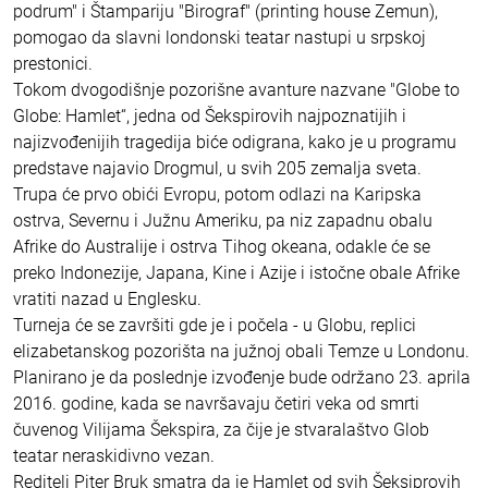
podrum" i Štampariju "Birograf" (printing house Zemun),
pomogao da slavni londonski teatar nastupi u srpskoj
prestonici.
Tokom dvogodišnje pozorišne avanture nazvane "Globe to
Globe: Hamlet“, jedna od Šekspirovih najpoznatijih i
najizvođenijih tragedija biće odigrana, kako je u programu
predstave najavio Drogmul, u svih 205 zemalja sveta.
Trupa će prvo obići Evropu, potom odlazi na Karipska
ostrva, Severnu i Južnu Ameriku, pa niz zapadnu obalu
Afrike do Australije i ostrva Tihog okeana, odakle će se
preko Indonezije, Japana, Kine i Azije i istočne obale Afrike
vratiti nazad u Englesku.
Turneja će se završiti gde je i počela - u Globu, replici
elizabetanskog pozorišta na južnoj obali Temze u Londonu.
Planirano je da poslednje izvođenje bude održano 23. aprila
2016. godine, kada se navršavaju četiri veka od smrti
čuvenog Vilijama Šekspira, za čije je stvaralaštvo Glob
teatar neraskidivno vezan.
Reditelj Piter Bruk smatra da je Hamlet od svih Šeksiprovih