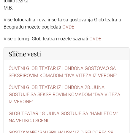
toliko jezika.
M.B.
Više fotografija i dva inserta sa gostovanja Glob teatra u
Beogradu možete pogledati
OVDE
Više o turneji Glob teatra možete saznati
OVDE
Slične vesti
ČUVENI GLOB TEATAR IZ LONDONA GOSTOVAO SA
ŠEKSPIROVIM KOMADOM “DVA VITEZA IZ VERONE”
ČUVENI GLOB TEATAR IZ LONDONA 28. JUNA
GOSTUJE SA ŠEKSPIROVIM KOMADOM “DVA VITEZA
IZ VERONE”
GLOB TEATAR 18. JUNA GOSTUJE SA "HAMLETOM"
NA VELIKOJ SCENI
GOSTOVANjE "ŠAUŠPILHAUSA" IZ DISELDORFA 28.