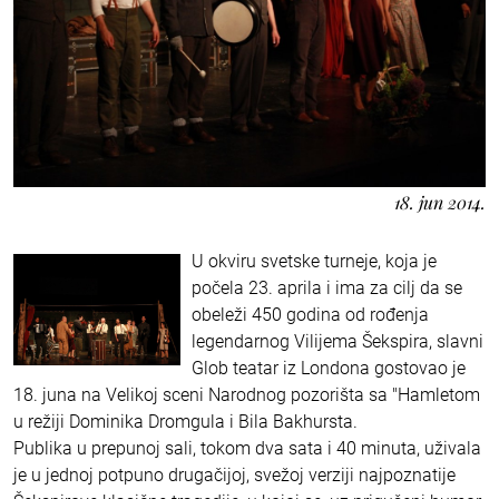
18. jun 2014.
U okviru svetske turneje, koja je
počela 23. aprila i ima za cilj da se
obeleži 450 godina od rođenja
legendarnog Vilijema Šekspira, slavni
Glob teatar iz Londona gostovao je
18. juna na Velikoj sceni Narodnog pozorišta sa "Hamletom
u režiji Dominika Dromgula i Bila Bakhursta.
Publika u prepunoj sali, tokom dva sata i 40 minuta, uživala
je u jednoj potpuno drugačijoj, svežoj verziji najpoznatije