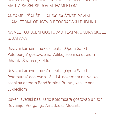
MARTA SA ŠEKSPIROVIM "HAMLETOM"
ANSAMBL "ŠAUŠPILHAUSA" SA ŠEKSPIROVIM
"HAMLETOM" ODUŠEVIO BEOGRADSKU PUBLIKU
NA VELIKOJ SCENI GOSTOVAO TEATAR OKURA ŠKOLE
IZ JAPANA
Državni kamerni muzički teatar „Opera Sankt
Peterburga“ gostovao na Velikoj sceni sa operom
Riharda Štrausa „Elektra“
Državni kamerni muzički teatar „Opera Sankt
Peterburga“ gostovao 13. i 14. novembra na Velikoj
sceni sa operom Bendžamina Britna „Nasilje nad
Lukrecijom“
Čuveni svetski bas Karlo Kolombara gostovao u "Don
Đovaniju" Volfganga Amadeusa Mocarta