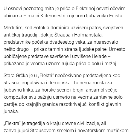
U osnovi poznatog mita je priča o Elektrinoj osveti očevim
ubicama – majci Klitemnestri i njenom ljubavniku Egistu.
Međutim, kod Sofokla dominira uzvišeni patos, svojstven
antičkoj tragediji, dok je Štrausa i Hofmanstala,
predstavnike početka dvadesetog veka, zainteresovalo
nešto drugo – prikaz tamnih strana ljudske psihe. Umesto
uobičajene predstave savršene i uzvišene Helade –
prikazana je veoma uznemirujuća priča o bolu i mržnji.
Stara Grčka je u „Elektri“ neočekivano predstavljena kao
strasna, impulsivna i demonska. Tu nema mesta za
ljubavnu liriku, za horske scene i brojni ansambl,već je
kompozitor svu pažnju usmerio na veoma zahtevne solo
partije, do krajnjih granica razotkrivajući konflikt glavnih
junaka.
„Elektra“ je tragedija o kraju drevne civilizacije, ali
zahvaljujući Štrausovom smelom i novatorskom muzičkom