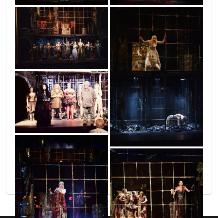
_4267073210020980_6645344637566795017_n
206341643_4267081270020174_49703178270
img-
128fc2d9d3beb4a7dab7fc100bf639c-
v_1
_4267081673353467_3700901607664645078_n
205399917_4267078213353813_70933672438
_4267081796686788_650062775337109678_n
_4267081490020152_4747613964548671857_n
205502886_4267081683353466_13878468631