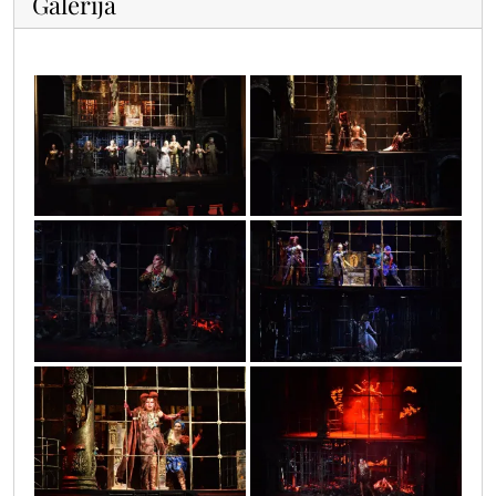
Galerija
_4267073186687649_4043867705006770457_n
205230209_4267081810020120_30488895071
_4267081263353508_2940022757377578325_n
205064027_4267080950020206_47224513138
_4267080910020210_5134989412271947485_n
204676898_4267081236686844_57285732868