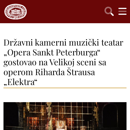
Državni kamerni muzički teatar
„Opera Sankt Peterburga“
gostovao na Velikoj sceni sa
operom Riharda Štrausa
„Elektra“