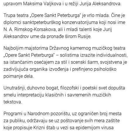
upravom Maksima Valjkova i u režiji Jurija Aleksandrova.
Trupa teatra „Opere Sankt Peterburga” je vrlo mlada. Čine je
diplomci sanktpeterburškog konzervatorijuma koji nosi ime
N. A. Rimskog-Korsakova, ali i mladi talenti koje Jurij
Aleksandrov ume da pronađe širom Rusije.
Najboljim majstorima Državnog kamernog muzičkog teatra
„Opere Sankt Peterburga” – solistima izrazite individualnosti,
sa istančanim osećajem za stil i scenski šarm, svojstvena je
zadivljujuća organika izvođenja i prefinjeno psihološko
poimanje dela.
Unutrašnji, duhovno bogat, filozofski i poetski svet dopušta
smelu interpretaciju klasičnih i savremenih muzičkih
tekstova.
Programi u Narodnom pozorištu, uz ograničen broj mesta
za publiku, održavaju se uz poštovanje svih mera zaštite
koje propisuje Krizni štab u vezi sa epidemijom virusa