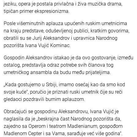
jeziku, opera je postala privlačna i živa muzička drama,
tipičan primer ekspresionizma.
Posle višeminutnih aplauza upućenih ruskim umetnicima
na kraju predstave, oduševljenoj publici, kratkim govorima,
obratili su se Jurij Aleksandrov i upravnica Narodnog
pozorišta Ivana Vujić Kominac.
Gospodin Aleksandrov istakao je da ovo gostovanje, između
ostalog, predstavlja odraz potrebe svih članova tog
umetničkog ansambla da budu među prijateljima.
„Kada gostujemo u Srbiji, imamo osećaj kao da smo kod
svoje kuće", poručio je priznati ruski umetnik čije su reči
gledaoci pozdravili burnim aplauzom.
Obraćajući se gospodinu Aleksandrovu, Ivana Vujić je
naglasila da je „beskrajna čast Narodnog pozorišta da,
zajedno sa Operom i teatrom Madlenianum, gospođom
Madlenom Cepter i sa Vama, sarađuje već više godina".