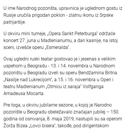
U ime Narodnog pozorišta, upravnica je uglednom gostu iz
Rusije uručila prigodan poklon - zlatnu ikonu iz Srpske
patrijaršije.
U okviru mini turneje, „Opera Sankt Peterburga” održaće
koncert 27. juna u Madlenianumu, a dan kasnije, na istoj
sceni, izvešće operu „Esmeralda“.
Ovaj ugledni ruski teatar gostovao je i jesenas s velikim
uspehom u Beogradu - 13. i 14. novembra u Narodnom
pozorištu u Beogradu izveli su operu Bendžamina Britna
„Nasilje nad Lukrecijom“, a 15. i 16. novembra u Operi i
teatru Madlenianum „Otmicu iz saraja” Volfganga
Amadeusa Mocarta.
Pre toga, u okviru jubilarne sezone, u kojoj je Narodno
pozorište u Beogradu obeležavalo značajan jubilej – 150.
godina od osnivanja, 8. maja 2019, nastupili su sa operom
Žorža Bizea „Lovci bisera“, takođe, pod dirigentskom