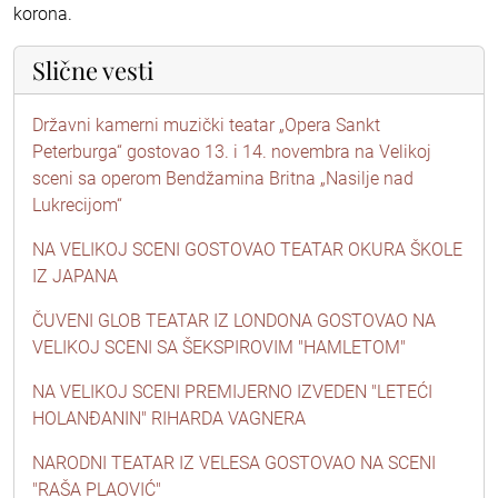
korona.
Slične vesti
Državni kamerni muzički teatar „Opera Sankt
Peterburga“ gostovao 13. i 14. novembra na Velikoj
sceni sa operom Bendžamina Britna „Nasilje nad
Lukrecijom“
NA VELIKOJ SCENI GOSTOVAO TEATAR OKURA ŠKOLE
IZ JAPANA
ČUVENI GLOB TEATAR IZ LONDONA GOSTOVAO NA
VELIKOJ SCENI SA ŠEKSPIROVIM "HAMLETOM"
NA VELIKOJ SCENI PREMIJERNO IZVEDEN "LETEĆI
HOLANĐANIN" RIHARDA VAGNERA
NARODNI TEATAR IZ VELESA GOSTOVAO NA SCENI
"RAŠA PLAOVIĆ"