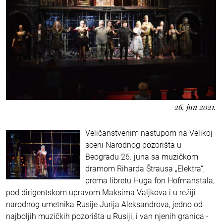
26. jun 2021.
Veličanstvenim nastupom na Velikoj
sceni Narodnog pozorišta u
Beogradu 26. juna sa muzičkom
dramom Riharda Štrausa „Elektra“,
prema libretu Huga fon Hofmanstala,
pod dirigentskom upravom Maksima Valjkova i u režiji
narodnog umetnika Rusije Jurija Aleksandrova, jedno od
najboljih muzičkih pozorišta u Rusiji, i van njenih granica -