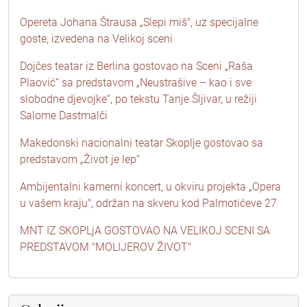
Opereta Johana Štrausa „Slepi miš", uz specijalne
goste, izvedena na Velikoj sceni
Dojčes teatar iz Berlina gostovao na Sceni „Raša
Plaović“ sa predstavom „Neustrašive – kao i sve
slobodne djevojke“, po tekstu Tanje Šljivar, u režiji
Salome Dastmalči
Makedonski nacionalni teatar Skoplje gostovao sa
predstavom „Život je lep“
Ambijentalni kamerni koncert, u okviru projekta „Opera
u vašem kraju", održan na skveru kod Palmotićeve 27
MNT IZ SKOPLjA GOSTOVAO NA VELIKOJ SCENI SA
PREDSTAVOM "MOLIJEROV ŽIVOT"