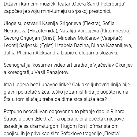
Državni kamerni muzički teatar „Opera Sankt Peterburga“
započeo je svoju mini-turneju u srpskoj prestonici.
Uloge su ostvarili Ksenija Grigorjeva (Elektra), Sofija
Nekrasova (Hrizotemida), Natalija Vorobjeva (Klitemnestra),
Gevorg Grigorjan (Orest), Miroslav Molčanov (Vaspitač),
Leontij Saljenski (Egist) i Izabela Bazina, Dijana Kazanlijeva,
Julija Pticina i Aleksandra Ljapič u ulogama služavki.
Scenografija, kostime i video art uradio je Vjačeslav Okunjev,
a koreografiju Vasil Panajotov.
Ima li opera bez ljubavne lirike? Čak ako ljubavna linija nije
glavni pokretač sižea, teško je zamisliti da je uopšte nema.
Šta u tom slučaju treba da dirne srca slušalaca?
Potpuno neočekivan odgovor na to pitanje dao je Rihard
Štraus u operi „Elektra“. Ta opera je bila početak njegove
saradnje sa dramaturgom Hugom fon Hofmanstalom –
obojicu ih je privukao siže Sofoklove tragedije „Elektra“.