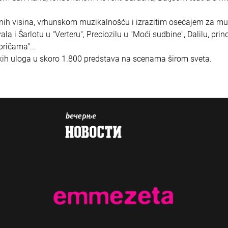
nih visina, vrhunskom muzikalnošću i izrazitim osećajem za mu
 i Šarlotu u "Verteru", Preciozilu u "Moći sudbine", Dalilu, prin
pričama"...
kih uloga u skoro 1.800 predstava na scenama širom sveta.