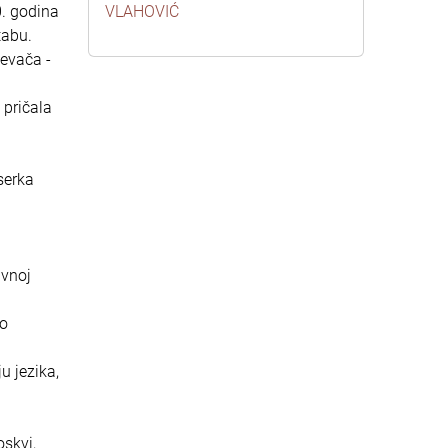
0. godina
VLAHOVIĆ
tabu.
pevača -
pričala
serka
avnoj
ao
u jezika,
oskvi,