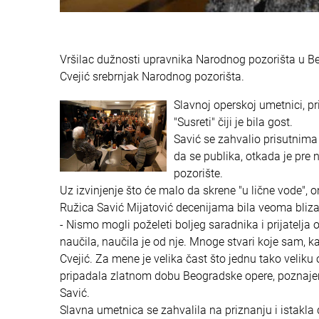
Vršilac dužnosti upravnika Narodnog pozorišta u Be
Cvejić srebrnjak Narodnog pozorišta.
Slavnoj operskoj umetnici, p
"Susreti" čiji je bila gost.
Savić se zahvalio prisutnima 
da se publika, otkada je pr
pozorište.
Uz izvinjenje što će malo da skrene "u lične vode",
Ružica Savić Mijatović decenijama bila veoma bliza
- Nismo mogli poželeti boljeg saradnika i prijatelja 
naučila, naučila je od nje. Mnoge stvari koje sam, 
Cvejić. Za mene je velika čast što jednu tako veliku
pripadala zlatnom dobu Beogradske opere, poznajem 
Savić.
Slavna umetnica se zahvalila na priznanju i istakla d