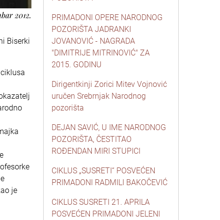
bar 2012.
PRIMADONI OPERE NARODNOG
POZORIŠTA JADRANKI
i Biserki
JOVANOVIĆ - NAGRADA
"DIMITRIJE MITRINOVIĆ" ZA
2015. GODINU
 ciklusa
Dirigentkinji Zorici Mitev Vojnović
okazatelj
uručen Srebrnjak Narodnog
Narodno
pozorišta
DEJAN SAVIĆ, U IME NARODNOG
 majka
POZORIŠTA, ČESTITAO
ROĐENDAN MIRI STUPICI
je
rofesorke
CIKLUS „SUSRETI“ POSVEĆEN
je
PRIMADONI RADMILI BAKOČEVIĆ
ao je
CIKLUS SUSRETI 21. APRILA
POSVEĆEN PRIMADONI JELENI