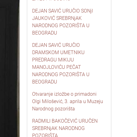
DEJAN SAVIĆ URUČIO SONjI
JAUKOVIĆ SREBRNjAK
NARODNOG POZORIŠTA U
BEOGRADU
DEJAN SAVIĆ URUČIO
DRAMSKOM UMETNIKU
PREDRAGU MIKIJU
MANOJLOVIĆU PEČAT
NARODNOG POZORIŠTA U
BEOGRADU
Otvaranje izložbe o primadoni
Olgi Milošević, 3. aprila u Muzeju
Narodnog pozorišta
RADMILI BAKOČEVIĆ URUČEN
SREBRNjAK NARODNOG
POZORIŠTA