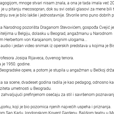
dagogijom, mnoge stvari nisam znala, a ona je tada imala već 2
je u pitanju mecosopran, dok su svi ostali glasovi za mene bili 
nju sve je bilo lakše i jednostavnije. Stvorile smo puno dobrih 
Narodnog pozorišta Draganom Stevovićem, gospođa Cvejić je 
oditeljima u Belgiju, dolasku u Beograd, angažmanu u Narodnom
ntom Herbertom von Karajanom, brojnim ulogama...
udio i jedan video snimak iz operskih predstava u kojima je Bi
rofesora Josipa Rijaveca, čuvenog tenora.
 je 1950. godine.
a Beogradske opere, a potom je stupila u angažman u Bečkoj drž
nja sa scene, dvadeset godina radila je kao pedagog, odnosno k
ziteta umetnosti u Beogradu.
, zahvaljujući prefinjenom osećaju za stil i savršenom poznavanj
orku, koji je bio pozornica njenih najvećih uspeha i priznanja.
jskom San Karlu, londonskom Kovent Gardenu, Baljšom teatru u M