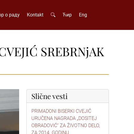
р о раду
Kontakt
Ћир
Eng
CVEJIĆ SREBRNjAK
Slične vesti
PRIMADONI BISERKI CVEJIĆ
URUČENA NAGRADA „DOSITEJ
OBRADOVIĆ“ ZA ŽIVOTNO DELO,
ZA 2014. GODINU