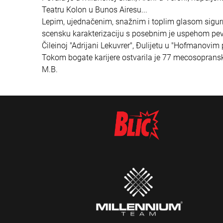
Teatru Kolon u Bunos Airesu...
Lepim, ujednačenim, snažnim i toplim glasom sigur
scensku karakterizaciju s posebnim je uspehom pevala
Čileinoj "Adrijani Lekuvrer", Đulijetu u "Hofmanovim 
Tokom bogate karijere ostvarila je 77 mecosoprans
M.B.