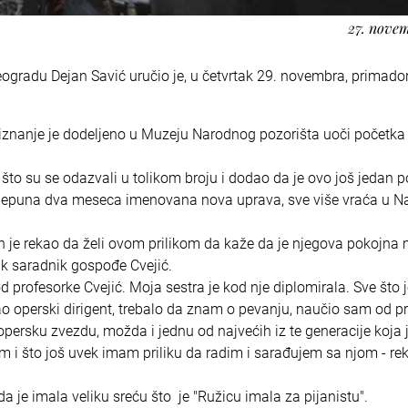
27. novem
ogradu Dejan Savić uručio je, u četvrtak 29. novembra, primadon
riznanje je dodeljeno u Muzeju Narodnog pozorišta uoči početka
što su se odazvali u tolikom broju i dodao da je ovo još jedan p
e nepuna dva meseca imenovana nova uprava, sve više vraća u 
 on je rekao da želi ovom prilikom da kaže da je njegova pokojna
k saradnik gospođe Cvejić.
od profesorke Cvejić. Moja sestra je kod nje diplomirala. Sve što 
kao operski dirigent, trebalo da znam o pevanju, naučio sam od p
 opersku zvezdu, možda i jednu od najvećih iz te generacije koja 
i što još uvek imam priliku da radim i sarađujem sa njom - rek
a je imala veliku sreću što je "Ružicu imala za pijanistu".