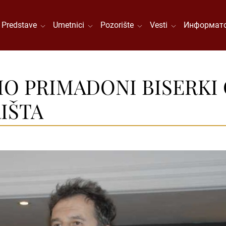
Predstave
Umetnici
Pozorište
Vesti
Информато
IO PRIMADONI BISERKI 
IŠTA