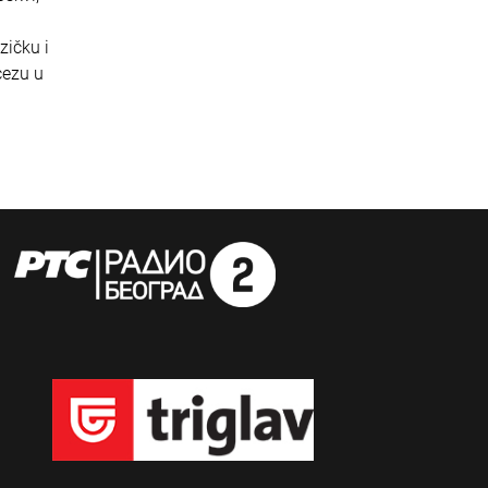
zičku i
cezu u