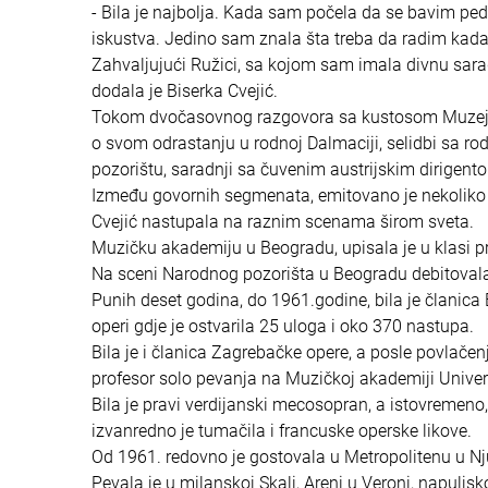
- Bila je najbolja. Kada sam počela da se bavim pe
iskustva. Jedino sam znala šta treba da radim kada 
Zahvaljujući Ružici, sa kojom sam imala divnu sarad
dodala je Biserka Cvejić.
Tokom dvočasovnog razgovora sa kustosom Muzeja 
o svom odrastanju u rodnoj Dalmaciji, selidbi sa r
pozorištu, saradnji sa čuvenim austrijskim dirige
Između govornih segmenata, emitovano je nekoliko a
Cvejić nastupala na raznim scenama širom sveta.
Muzičku akademiju u Beogradu, upisala je u klasi p
Na sceni Narodnog pozorišta u Beogradu debitovala
Punih deset godina, do 1961.godine, bila je članic
operi gdje je ostvarila 25 uloga i oko 370 nastupa.
Bila je i članica Zagrebačke opere, a posle povlače
profesor solo pevanja na Muzičkoj akademiji Univer
Bila je pravi verdijanski mecosopran, a istovremeno
izvanredno je tumačila i francuske operske likove.
Od 1961. redovno je gostovala u Metropolitenu u Njuj
Pevala je u milanskoj Skali, Areni u Veroni, napul