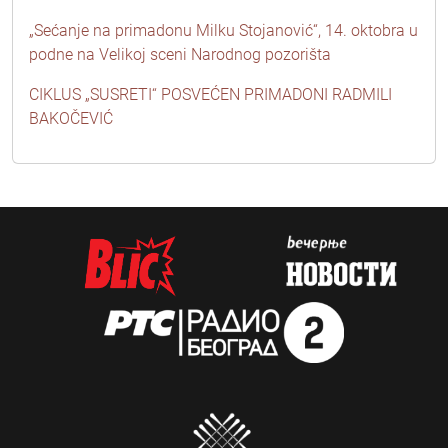
„Sećanje na primadonu Milku Stojanović“, 14. oktobra u
podne na Velikoj sceni Narodnog pozorišta
CIKLUS „SUSRETI“ POSVEĆEN PRIMADONI RADMILI
BAKOČEVIĆ