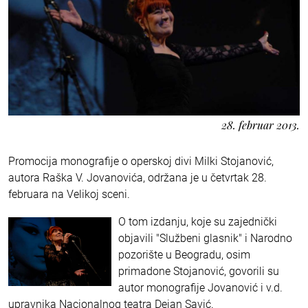
28. februar 2013.
Promocija monografije o operskoj divi Milki Stojanović,
autora Raška V. Jovanovića, održana je u četvrtak 28.
februara na Velikoj sceni.
O tom izdanju, koje su zajednički
objavili "Službeni glasnik" i Narodno
pozorište u Beogradu, osim
primadone Stojanović, govorili su
autor monografije Jovanović i v.d.
upravnika Nacionalnog teatra Dejan Savić.