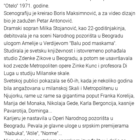
"Otelo" 1971. godine.
Scenografiju je kreirao Boris Maksimnović, a za video dizajn
bio je zadužen Petar Antonović.
Dramski sopran Milka Stojanović, kao 22-godišnjakinja,
debitovala je na sceni Narodnog pozorišta u Beogradu
ulogom Amelije u Verdijevom "Balu pod maskama".
Studirala je svetsku književnost i istovremeno pohađala
studio Zdenke Zikove u Beogradu, a potom se usavršavala
kod zvezde Metropoliten opere Zinke Kunc i profesora Di
Luga u studiju Milanske skale.
Svetskoj publici pokazala se 60-ih, kada je nekoliko godina
bila angažovana u milanskoj Skali i Metropolitenu u
Njujorku, rame uz rame sa gigantima poput Franka Korelija,
Marija del Monaka, Nikolaja Gede, Karla Bergoncija, kasnije
Pavarotija, Dominga...
Karijeru je nastavila u Operi Narodnog pozorišta u
Beogradu. Pevala je glavne uloge u srpskim premijerama
"Nabuka", "Atile", "Norme"...