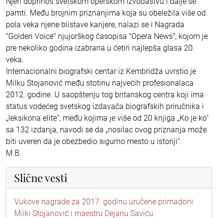
Njen doprinos svetskom operskom izvođaštvu i dalje se
pamti. Među brojnim priznanjima koja su obeležila više od
pola veka njene blistave karijere, nalazi se i Nagrada
"Golden Voice" njujorškog časopisa "Opera News", kojom je
pre nekoliko godina izabrana u četiri najlepša glasa 20.
veka.
Internacionalni biografski centar iz Kembridža uvrstio je
Milku Stojanović među stotinu najvećih profesionalaca
2012. godine. U saopštenju tog britanskog centra koji ima
status vodećeg svetskog izdavača biografskih priručnika i
„leksikona elite“, među kojima je više od 20 knjiga „Ko je ko“
sa 132 izdanja, navodi se da „nosilac ovog priznanja može
biti uveren da je obezbedio sigurno mesto u istoriji“.
M.B.
Slične vesti
Vukove nagrade za 2017. godinu uručene primadoni
Milki Stojanović i maestru Dejanu Saviću