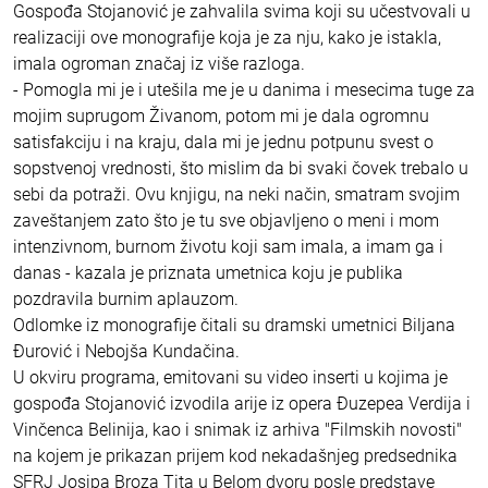
Gospođa Stojanović je zahvalila svima koji su učestvovali u
realizaciji ove monografije koja je za nju, kako je istakla,
imala ogroman značaj iz više razloga.
- Pomogla mi je i utešila me je u danima i mesecima tuge za
mojim suprugom Živanom, potom mi je dala ogromnu
satisfakciju i na kraju, dala mi je jednu potpunu svest o
sopstvenoj vrednosti, što mislim da bi svaki čovek trebalo u
sebi da potraži. Ovu knjigu, na neki način, smatram svojim
zaveštanjem zato što je tu sve objavljeno o meni i mom
intenzivnom, burnom životu koji sam imala, a imam ga i
danas - kazala je priznata umetnica koju je publika
pozdravila burnim aplauzom.
Odlomke iz monografije čitali su dramski umetnici Biljana
Đurović i Nebojša Kundačina.
U okviru programa, emitovani su video inserti u kojima je
gospođa Stojanović izvodila arije iz opera Đuzepea Verdija i
Vinčenca Belinija, kao i snimak iz arhiva "Filmskih novosti"
na kojem je prikazan prijem kod nekadašnjeg predsednika
SFRJ Josipa Broza Tita u Belom dvoru posle predstave