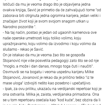
Ističući da mu je veoma drago što je objavljena jedna
ovakva knjiga, Savić je primetio da će zahvaljujući tome "od
zaborava biti otrgnuta jedna ogromna karijera, jedan veliki i
značajan život koji je svom svojom snagom utkan u
Narodno pozorište ".
- Na taj način, postao je jedan od ugaonih kamenova ove
naše operske umetnosti koju toliko volimo, koju
upražnjavamo, koju volimo da izvodimo i koju volimo da
slušamo - rekao je Savić.
On je istakao da mu je veoma žao što se gospođa
Stojanović nije više posvetila pedagogiji zato što se od nje
"moglo, a može i dan danas, mnogo toga čuti i naučiti".
Osvrnuvši se na bogatu i veoma uspešnu karijeru Milke
Stojanović, Jovanović je rekao da je prilično teško "iz te
mase uloga" izdvojiti nešto kao posebno i upečatljivo.
- Ipak, za ovu priliku, ukazaću na verdijanski repertoar koji je
ona ostvarila. Milka je, zaista, verdijanska primadona. Ona
se u tom repertoaru osećala kao "kod kuće", bez obzira da li