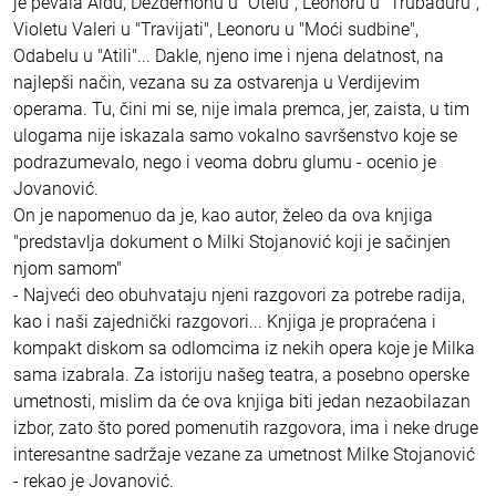
je pevala Aidu, Dezdemonu u "Otelu", Leonoru u "Trubaduru",
Violetu Valeri u "Travijati", Leonoru u "Moći sudbine",
Odabelu u "Atili"... Dakle, njeno ime i njena delatnost, na
najlepši način, vezana su za ostvarenja u Verdijevim
operama. Tu, čini mi se, nije imala premca, jer, zaista, u tim
ulogama nije iskazala samo vokalno savršenstvo koje se
podrazumevalo, nego i veoma dobru glumu - ocenio je
Jovanović.
On je napomenuo da je, kao autor, želeo da ova knjiga
"predstavlja dokument o Milki Stojanović koji je sačinjen
njom samom"
- Najveći deo obuhvataju njeni razgovori za potrebe radija,
kao i naši zajednički razgovori... Knjiga je propraćena i
kompakt diskom sa odlomcima iz nekih opera koje je Milka
sama izabrala. Za istoriju našeg teatra, a posebno operske
umetnosti, mislim da će ova knjiga biti jedan nezaobilazan
izbor, zato što pored pomenutih razgovora, ima i neke druge
interesantne sadržaje vezane za umetnost Milke Stojanović
- rekao je Jovanović.