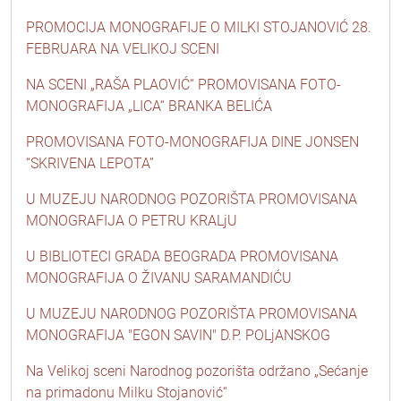
PROMOCIJA MONOGRAFIJE O MILKI STOJANOVIĆ 28.
FEBRUARA NA VELIKOJ SCENI
NA SCENI „RAŠA PLAOVIĆ“ PROMOVISANA FOTO-
MONOGRAFIJA „LICA“ BRANKA BELIĆA
PROMOVISANA FOTO-MONOGRAFIJA DINE JONSEN
“SKRIVENA LEPOTA”
U MUZEJU NARODNOG POZORIŠTA PROMOVISANA
MONOGRAFIJA O PETRU KRALjU
U BIBLIOTECI GRADA BEOGRADA PROMOVISANA
MONOGRAFIJA O ŽIVANU SARAMANDIĆU
U MUZEJU NARODNOG POZORIŠTA PROMOVISANA
MONOGRAFIJA "EGON SAVIN" D.P. POLjANSKOG
Na Velikoj sceni Narodnog pozorišta održano „Sećanje
na primadonu Milku Stojanović“