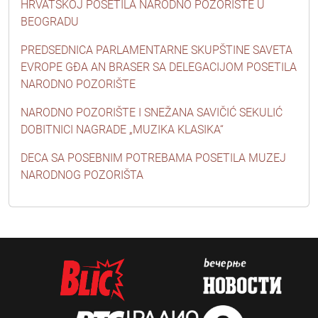
HRVATSKOJ POSETILA NARODNO POZORIŠTE U
BEOGRADU
PREDSEDNICA PARLAMENTARNE SKUPŠTINE SAVETA
EVROPE GĐA AN BRASER SA DELEGACIJOM POSETILA
NARODNO POZORIŠTE
NARODNO POZORIŠTE I SNEŽANA SAVIČIĆ SEKULIĆ
DOBITNICI NAGRADE „MUZIKA KLASIKA“
DECA SA POSEBNIM POTREBAMA POSETILA MUZEJ
NARODNOG POZORIŠTA