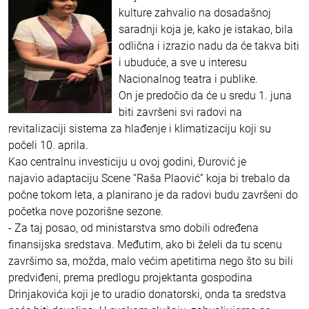
kulture zahvalio na dosadašnoj
saradnji koja je, kako je istakao, bila
odlična i izrazio nadu da će takva biti
i ubuduće, a sve u interesu
Nacionalnog teatra i publike.
On je predočio da će u sredu 1. juna
biti završeni svi radovi na
revitalizaciji sistema za hlađenje i klimatizaciju koji su
počeli 10. aprila.
Kao centralnu investiciju u ovoj godini, Đurović je
najavio adaptaciju Scene “Raša Plaović” koja bi trebalo da
počne tokom leta, a planirano je da radovi budu završeni do
početka nove pozorišne sezone.
- Za taj posao, od ministarstva smo dobili određena
finansijska sredstava. Međutim, ako bi želeli da tu scenu
završimo sa, možda, malo većim apetitima nego što su bili
predviđeni, prema predlogu projektanta gospodina
Drinjakovića koji je to uradio donatorski, onda ta sredstva