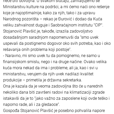
neće biti dovoljna. U svakom slučaju, zahvaljujemo se
Ministarstvu kulture na podršci, a mi ćemo naći ono rešenje
koje je najoptimalnije, kako za njih, tako i za upravu
Narodnog pozorišta – rekao je Đurović i dodao da Kuća
veliku zahvalnost duguje i Saobraćajnom institutu "CIP".
Stojanović Plavšić je, takođe, izrazila zadovoljstvo
dosadašnjom saradnjom napomenuvši da “smo uvek
uspevali da postignemo dogovor oko svih potreba, kao i oko
rešavanja onih problema koji postoje”.
- Naravno, mi smo uvek tu da pomognemo, ne samo u
finansijskom smislu, nego i na druge načine. Ovako velika
kuća mora nekad da ima i probleme, ali ja, kao i svi u
ministarstvu, verujem da njih uvek nadilazi kvalitet
produkcije – primetila je državna sekretarka.
Ona je kazala da je veoma zadovoljna što će u narednih
nekoliko dana biti završeni radovi na klimatizaciji zgrade
istakavši da je to “jako važno za zaposlene koji ovde teško i
naporno rade, ali i za gledaoce”.
Gospođa Stojanović Plavšić je posebno pohvalila napore