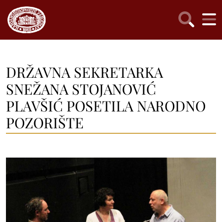
DRŽAVNA SEKRETARKA
SNEŽANA STOJANOVIĆ
PLAVŠIĆ POSETILA NARODNO
POZORIŠTE