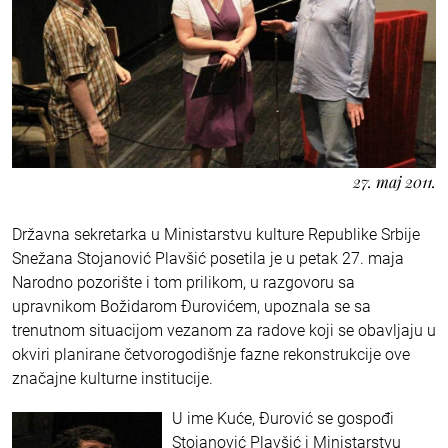
27. maj 2011.
Državna sekretarka u Ministarstvu kulture Republike Srbije
Snežana Stojanović Plavšić posetila je u petak 27. maja
Narodno pozorište i tom prilikom, u razgovoru sa
upravnikom Božidarom Đurovićem, upoznala se sa
trenutnom situacijom vezanom za radove koji se obavljaju u
okviri planirane četvorogodišnje fazne rekonstrukcije ove
značajne kulturne institucije.
U ime Kuće, Đurović se gospođi
Stojanović Plavšić i Ministarstvu