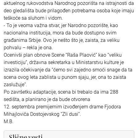
aktuelnog rukovodstva Narodnog pozorišta na istrajnosti da
deo gledališta bude prilagođen potrebama osoba koje imaju
teškoće sa sluhom i vidom.
- To je veoma važna stvar, jer Narodno pozorište, kao
nacionalna institucija, mora da bude dostupno svim
građanima Srbije. Ovo je nešto što je, zaista, za veliku
pohvalu – rekla je ona.
Ocenivši plan obnove Scene “Raša Plaović” kao “veliku
investiciju”, državna sekretarka u Ministarstvu kulture je
izrazila očekivanje da “ćemo svi zajedno smoći snage da ta
scena ovog leta zablista u punom sjaju, jer, ona to zaista
zaslužuje”.
Po završetku adaptacije, scena bi trebalo da ima 288
sedišta, a planirano je da bude otvorena
12. septembra premijernim izvođenjem drame Fjodora
Mihajloviča Dostojevskog “Zli dusi”.
M.B.
Slične vesti