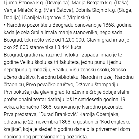
Ljuma Penova k.g. (Devojčica), Marija Bergam k.g. (Daša),
Vanja Milačić k.g. (Mari Šatova), Dobrila Stojnić k.g. (Sluga,
Dadilja) i Danijela Ugrenović (Virginska).
•
Narodno pozorište u Beogradu osnovano je 1868. godine,
kada je cela Srbija imala manje stanovnika, nego sada
Beograd, tek nešto više od 1.200.000. Glavni grad imao je
oko 25.000 stanovnika i 3.444 kuća.
Beograd, gradić na razmeđi istoka i zapada, imao je te
godine Veliku školu sa tri fakulteta, jednu punu i jednu
nepotpunu gimnaziju, Realku, Višu žensku školu, Srpsko
učeno društvo, Narodnu biblioteku, Narodni muzej, Narodnu
čitaonicu, Prvo pevačko društvo, Državnu štampariju...
Prvi pokušaji da glavni grad Kneževine Srbije dobije stalni
profesionalni teatar datiraju još iz četrdesetih godina 19.
veka, a konačno 1868. osnovano je Narodno pozorište.
Prva predstava, “Đurađ Branković” Karolja Obernjaka,
održana je 22. novembra 1868. u gostionici “Kod engleske
kraljice”, koja je sledećih godinu dana bila privremeni dom
nacionalnog profesionalnog pozorišta.