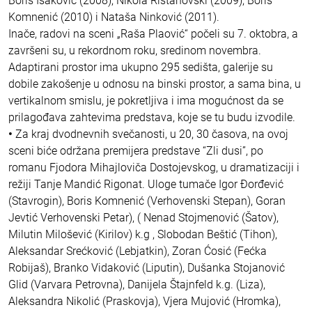
Boris Isaković (2008), Nikola Ristanovski (2009), Boris
Komnenić (2010) i Nataša Ninković (2011).
Inače, radovi na sceni „Raša Plaović“ počeli su 7. oktobra, a
završeni su, u rekordnom roku, sredinom novembra.
Adaptirani prostor ima ukupno 295 sedišta, galerije su
dobile zakošenje u odnosu na binski prostor, a sama bina, u
vertikalnom smislu, je pokretljiva i ima mogućnost da se
prilagođava zahtevima predstava, koje se tu budu izvodile.
•
Za kraj dvodnevnih svečanosti, u 20, 30 časova, na ovoj
sceni biće održana premijera predstave “Zli dusi”, po
romanu Fjodora Mihajloviča Dostojevskog, u dramatizaciji i
režiji Tanje Mandić Rigonat. Uloge tumače Igor Đorđević
(Stavrogin), Boris Komnenić (Verhovenski Stepan), Goran
Jevtić Verhovenski Petar), ( Nenad Stojmenović (Šatov),
Milutin Milošević (Kirilov) k.g , Slobodan Beštić (Tihon),
Aleksandar Srećković (Lebjatkin), Zoran Ćosić (Fećka
Robijaš), Branko Vidaković (Liputin), Dušanka Stojanović
Glid (Varvara Petrovna), Danijela Štajnfeld k.g. (Liza),
Aleksandra Nikolić (Praskovja), Vjera Mujović (Hromka),