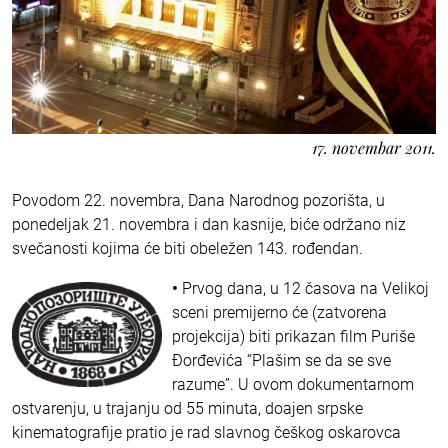
17. novembar 2011.
Povodom 22. novembra, Dana Narodnog pozorišta, u
ponedeljak 21. novembra i dan kasnije, biće održano niz
svečanosti kojima će biti obeležen 143. rođendan.
•
Prvog dana, u 12 časova na Velikoj
sceni premijerno će (zatvorena
projekcija) biti prikazan film Puriše
Đorđevića “Plašim se da se sve
razume”. U ovom dokumentarnom
ostvarenju, u trajanju od 55 minuta, doajen srpske
kinematografije pratio je rad slavnog češkog oskarovca