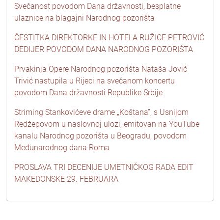
Svečanost povodom Dana državnosti, besplatne
ulaznice na blagajni Narodnog pozorišta
ČESTITKA DIREKTORKE IN HOTELA RUŽICE PETROVIĆ
DEDIJER POVODOM DANA NARODNOG POZORIŠTA
Prvakinja Opere Narodnog pozorišta Nataša Jović
Trivić nastupila u Rijeci na svečanom koncertu
povodom Dana državnosti Republike Srbije
Striming Stankovićeve drame „Koštana”, s Usnijom
Redžepovom u naslovnoj ulozi, emitovan na YouTube
kanalu Narodnog pozorišta u Beogradu, povodom
Međunarodnog dana Roma
PROSLAVA TRI DECENIJE UMETNIČKOG RADA EDIT
MAKEDONSKE 29. FEBRUARA