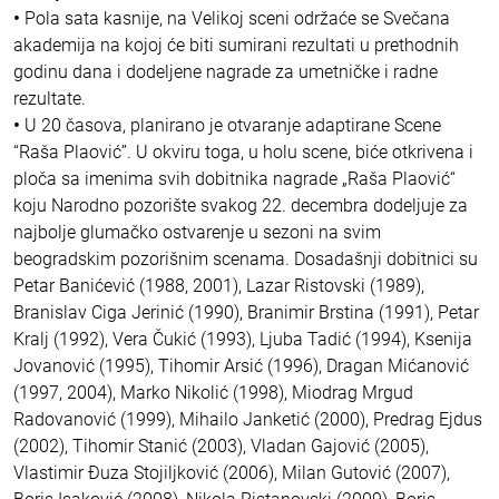
•
Pola sata kasnije, na Velikoj sceni održaće se Svečana
akademija na kojoj će biti sumirani rezultati u prethodnih
godinu dana i dodeljene nagrade za umetničke i radne
rezultate.
•
U 20 časova, planirano je otvaranje adaptirane Scene
“Raša Plaović”. U okviru toga, u holu scene, biće otkrivena i
ploča sa imenima svih dobitnika nagrade „Raša Plaović“
koju Narodno pozorište svakog 22. decembra dodeljuje za
najbolje glumačko ostvarenje u sezoni na svim
beogradskim pozorišnim scenama. Dosadašnji dobitnici su
Petar Banićević (1988, 2001), Lazar Ristovski (1989),
Branislav Ciga Jerinić (1990), Branimir Brstina (1991), Petar
Kralj (1992), Vera Čukić (1993), Ljuba Tadić (1994), Ksenija
Jovanović (1995), Tihomir Arsić (1996), Dragan Mićanović
(1997, 2004), Marko Nikolić (1998), Miodrag Mrgud
Radovanović (1999), Mihailo Janketić (2000), Predrag Ejdus
(2002), Tihomir Stanić (2003), Vladan Gajović (2005),
Vlastimir Đuza Stojiljković (2006), Milan Gutović (2007),