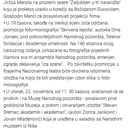
Jiržija Mencla na pripremi opere “Zaljubljen u tri narandže”
koju je proletos uradio u korežiji sa Božidarom Đurovićem.
Gospodin Mencl će prisustvovati projekciji filma.
•
U 19 časova, takođe na Velikoj sceni, biće održana
promocija foto-monografije “Skrivena lepota”, autorke Dine
Jonsen, pod pokroviteljstvom Narodnog pozorišta, Telenor
fondacije i Akademije umetnosti. Na 140 stranica ovog
luksuznog izdanja, prikazane su fotografije pojedinih
članova sva tri ansambla Narodnog pozorišta, enterijeri
zgrade, dešavanja “iza scene”... Po završetku promocije, u
foajeima Nacionalnog teatra biće otvorena istoimena
izložba na kojoj će biti predstavljen izbor slika iz foto-
monografije.
•
U utorak, 22. novembra, od 11, 30 časova, svečanost će se
proširiti i na Muzej Narodnog pozorišta - proslavom prve
godišnjice Muzeja, a potom i otvaranjem izložbe “Stevan
Sremac, akademik i akademac”, (autori Zorica Janković i
Jovan Mladenović) koja je urađena u saradnji sa Narodnim
muzejem iz Niša.