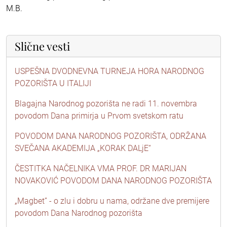
M.B.
Slične vesti
USPEŠNA DVODNEVNA TURNEJA HORA NARODNOG
POZORIŠTA U ITALIJI
Blagajna Narodnog pozorišta ne radi 11. novembra
povodom Dana primirja u Prvom svetskom ratu
POVODOM DANA NARODNOG POZORIŠTA, ODRŽANA
SVEČANA AKADEMIJA „KORAK DALjE“
ČESTITKA NAČELNIKA VMA PROF. DR MARIJAN
NOVAKOVIĆ POVODOM DANA NARODNOG POZORIŠTA
„Magbet” - o zlu i dobru u nama, održane dve premijere
povodom Dana Narodnog pozorišta