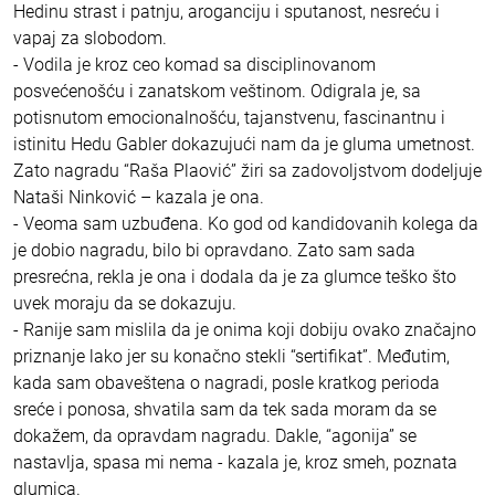
Hedinu strast i patnju, aroganciju i sputanost, nesreću i
vapaj za slobodom.
- Vodila je kroz ceo komad sa disciplinovanom
posvećenošću i zanatskom veštinom. Odigrala je, sa
potisnutom emocionalnošću, tajanstvenu, fascinantnu i
istinitu Hedu Gabler dokazujući nam da je gluma umetnost.
Zato nagradu “Raša Plaović” žiri sa zadovoljstvom dodeljuje
Nataši Ninković – kazala je ona.
- Veoma sam uzbuđena. Ko god od kandidovanih kolega da
je dobio nagradu, bilo bi opravdano. Zato sam sada
presrećna, rekla je ona i dodala da je za glumce teško što
uvek moraju da se dokazuju.
- Ranije sam mislila da je onima koji dobiju ovako značajno
priznanje lako jer su konačno stekli “sertifikat”. Međutim,
kada sam obaveštena o nagradi, posle kratkog perioda
sreće i ponosa, shvatila sam da tek sada moram da se
dokažem, da opravdam nagradu. Dakle, “agonija” se
nastavlja, spasa mi nema - kazala je, kroz smeh, poznata
glumica.