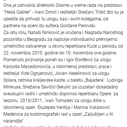
Ona je zahvalila direktorki Drame u vreme rada na predstavi
“Heda Gabler” - Ivani Dimić i rediteljki Snežani Trišić što su je
ubedile da prihvati tu ulogu, kao i svim kolegama, od
partnera na sceni do suflera Gordane Perovski.
Za istu rolu, Nataši Ninković je uručena i Nagrada Narodnog
pozorišta u Beogradu za najbolje individualno premijerno
umetničko ostvarenje u okviru repertoara Kuće u periodu od
22. novembra 2010. godine do 10. novembra ove godine.
Pomenuto priznanje poneli su i Igor Đorđević za ulogu
Kanjoša Macedonovića, u istoimenoj predstavi, pisca i
reditelja Vide Ognjenović, Jovan Veselinović za ulogu
Solara, ratnika kraljevske kaste, u baletu „Bajadera“ Ludviga
Minkusa, Snežana Savičić-Sekulić za izuzetan dosadašnji
sveukupni radni i umetnički doprinos repertoaru Opere za
sezonu 2010/2011., Ivan Tomašev za ulogu Atile u
istoimenoj operi Đuzepea Verdija i Marina Vukasović
Medenica za kostimografski rad u operi „Zaljubljen u tri
narandže“.