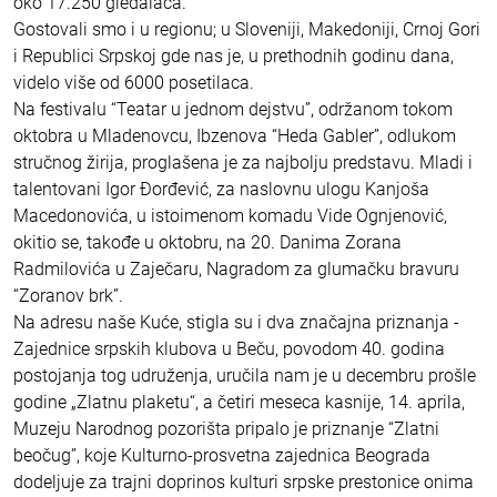
oko 17.250 gledalaca.
Gostovali smo i u regionu; u Sloveniji, Makedoniji, Crnoj Gori
i Republici Srpskoj gde nas je, u prethodnih godinu dana,
videlo više od 6000 posetilaca.
Na festivalu “Teatar u jednom dejstvu”, održanom tokom
oktobra u Mladenovcu, Ibzenova “Heda Gabler”, odlukom
stručnog žirija, proglašena je za najbolju predstavu. Mladi i
talentovani Igor Đorđević, za naslovnu ulogu Kanjoša
Macedonovića, u istoimenom komadu Vide Ognjenović,
okitio se, takođe u oktobru, na 20. Danima Zorana
Radmilovića u Zaječaru, Nagradom za glumačku bravuru
“Zoranov brk”.
Na adresu naše Kuće, stigla su i dva značajna priznanja -
Zajednice srpskih klubova u Beču, povodom 40. godina
postojanja tog udruženja, uručila nam je u decembru prošle
godine „Zlatnu plaketu“, a četiri meseca kasnije, 14. aprila,
Muzeju Narodnog pozorišta pripalo je priznanje “Zlatni
beočug”, koje Kulturno-prosvetna zajednica Beograda
dodeljuje za trajni doprinos kulturi srpske prestonice onima