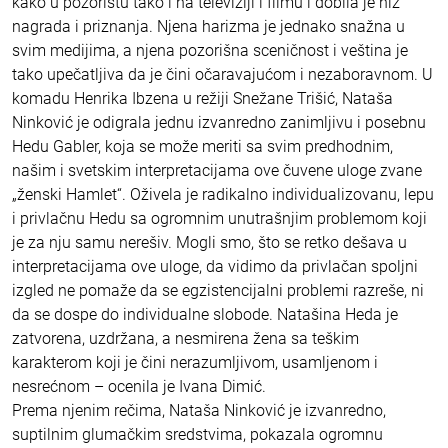
kako u pozorištu tako i na televiziji i filmu i dobila je niz
nagrada i priznanja. Njena harizma je jednako snažna u
svim medijima, a njena pozorišna sceničnost i veština je
tako upečatljiva da je čini očaravajućom i nezaboravnom. U
komadu Henrika Ibzena u režiji Snežane Trišić, Nataša
Ninković je odigrala jednu izvanredno zanimljivu i posebnu
Hedu Gabler, koja se može meriti sa svim predhodnim,
našim i svetskim interpretacijama ove čuvene uloge zvane
„ženski Hamlet“. Oživela je radikalno individualizovanu, lepu
i privlačnu Hedu sa ogromnim unutrašnjim problemom koji
je za nju samu nerešiv. Mogli smo, što se retko dešava u
interpretacijama ove uloge, da vidimo da privlačan spoljni
izgled ne pomaže da se egzistencijalni problemi razreše, ni
da se dospe do individualne slobode. Natašina Heda je
zatvorena, uzdržana, a nesmirena žena sa teškim
karakterom koji je čini nerazumljivom, usamljenom i
nesrećnom – ocenila je Ivana Dimić.
Prema njenim rečima, Nataša Ninković je izvanredno,
suptilnim glumačkim sredstvima, pokazala ogromnu