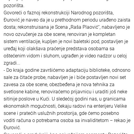
pozorišta.
Govoreći o faznoj rekonstrukciji Narodnog pozorišta,
Đurović je naveo da je u prethodnom periodu urađeno zaista
dosta; rekonstruisana je Scena „Raša Plaović“, nabavljeno je
novo ozvučenje za obe scene, renoviran je kompletan
sistem ventilacije, kupljen je novi baletski pod, postavljen je
uređaj koji olakšava praćenje predstava osobama sa
oštećenim vidom i sluhom, ugrađen je video nadzor u celoj
zgradi...
- Do kraja godine završićemo adaptaciju biblioteke, odnosno
sale za čitaće probe, nabavljen je i biće postavljen novi set
zavesa za obe scene, obezbeđena je nova tehnika za
svetlosne kabine, renoviraćemo prijavnicu i uraditi još neke
sitinije poslove u Kući. U sledećoj godini nas, u granicama
ekonomskih mogućnosti, čekaju radovi na enterijeru Velike
scene i pratećih uslužnih prostorija, gde ćemo posebno
voditi računa o potrebama osoba sa invaliditetom – rekao je
Đurović.