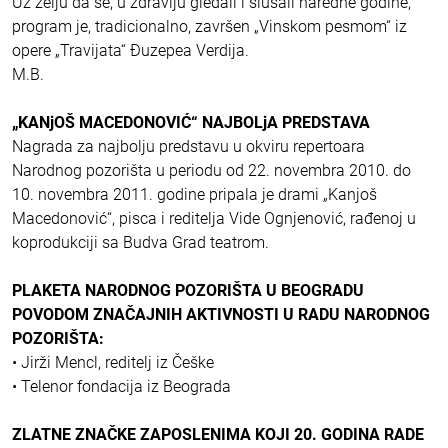
Uz želju da se, u zdravlju gledali i slušali naredne godine,
program je, tradicionalno, završen „Vinskom pesmom“ iz
opere „Travijata“ Đuzepea Verdija.
M.B.
„KANjOŠ MACEDONOVIĆ“ NAJBOLjA PREDSTAVA
Nagrada za najbolju predstavu u okviru repertoara
Narodnog pozorišta u periodu od 22. novembra 2010. do
10. novembra 2011. godine pripala je drami „Kanjoš
Macedonović“, pisca i reditelja Vide Ognjenović, rađenoj u
koprodukciji sa Budva Grad teatrom.
PLAKETA NARODNOG POZORIŠTA U BEOGRADU
POVODOM ZNAČAJNIH AKTIVNOSTI U RADU NARODNOG
POZORIŠTA:
• Jirži Mencl, reditelj iz Češke
• Telenor fondacija iz Beograda
ZLATNE ZNAČKE ZAPOSLENIMA KOJI 20. GODINA RADE