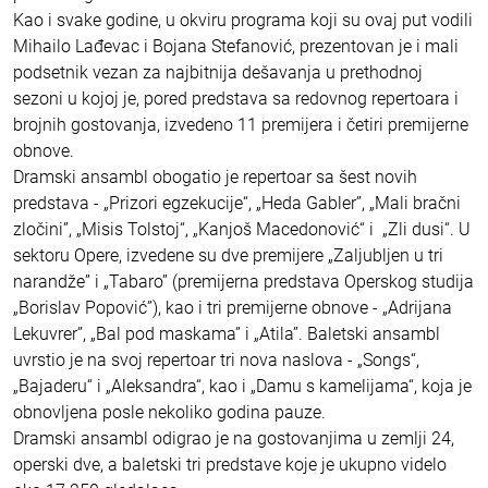
Kao i svake godine, u okviru programa koji su ovaj put vodili
Mihailo Lađevac i Bojana Stefanović, prezentovan je i mali
podsetnik vezan za najbitnija dešavanja u prethodnoj
sezoni u kojoj je, pored predstava sa redovnog repertoara i
brojnih gostovanja, izvedeno 11 premijera i četiri premijerne
obnove.
Dramski ansambl obogatio je repertoar sa šest novih
predstava - „Prizori egzekucije“, „Heda Gabler”, „Mali bračni
zločini”, „Misis Tolstoj“, „Kanjoš Macedonović“ i „Zli dusi“. U
sektoru Opere, izvedene su dve premijere „Zaljubljen u tri
narandže” i „Tabaro” (premijerna predstava Operskog studija
„Borislav Popović”), kao i tri premijerne obnove - „Adrijana
Lekuvrer”, „Bal pod maskama” i „Atila”. Baletski ansambl
uvrstio je na svoj repertoar tri nova naslova - „Songs“,
„Bajaderu“ i „Aleksandra“, kao i „Damu s kamelijama“, koja je
obnovljena posle nekoliko godina pauze.
Dramski ansambl odigrao je na gostovanjima u zemlji 24,
operski dve, a baletski tri predstave koje je ukupno videlo