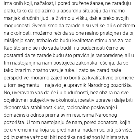
ima onih koji, nažalost, i pored pružene šanse, ne zarađuju
platu, tako da dolazimo u apsurdnu situaciju da imamo
manjak stručnih ljudi, a živimo u višku, dakle preko svojih
mogućnosti. Svesni smo da zarade nisu velike, ali s obzirom
na okolnosti, možemo reći da su one realno pristojne i da bi,
mišljenja sam, trebalo da budu kvalitetan stimulans za rad.
Kao što smo se i do sada trudili i u budućnosti ćemo se
postarati da te zarade budu što pravičnije raspoređene, ali u
tim nastojanjima nam postojeća zakonska rešenja, da se
tako izrazim, znatno vezuje ruke. I zato se, zarad naše
perspektive, moramo zajedno boriti za kvalitativne promene
u tom segmentu – najavio je upravnik Narodnog pozorišta.
No, uveravam vas da će i u budućnosti, bez obzira na sve
objektivne i subjektivne okolnosti, iperativ uprave i dalje biti
ekonomska stabilnost Kuće, racionalno poslovanje i
domaćinski odnos prema svim resursima Narodnog
pozorišta. U tom nastojanju će nam, pored donatora, kojih
će u vremenima koja su pred nama, nadam se, biti još više,
od izuzetne važnosti biti podrška nadležnog Ministarstva,