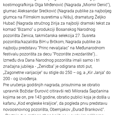
kostimografkinja Olga Mrđenović (Nagrada „Miomir Denić”),
glumac Aleksandar Srećković (Nagrada publike za najboljeg
glumca na Filmskim susretima u Nišu), dramaturg Željko
Hubač (Nagrada stručnog žirija za najbolji dramski tekst za
komad “Bizarno” u produkciji Bosanskog Narodnog
pozorišta Zenica, takmičarska selekcija 27. Susreta
pozorišta/kazališta BiH u Brčkom, Nagrada publike za
najbolju predstavu “Princ nevaljalac” na Međunarodnom
festivalu pozorišta za decu “Pozorište zvezdarište”)…
Između dva Dana Narodnog pozorišta imali samo i tri
značajna jubileja - „Ženidba” je odigrana stoti put,
„Zagonetne varijacije“ su stigle do 250 – og, a „Kir Janja“ do
200 - og izvođenja.
Pre uručenja godišnjih nagrada, prisutnima se obratio
upravnik Božidar Đurović citiravši reči Milorada Šapčanina
kojima se on, pre 143 godine, obratio publici koja je došla u
kafanu „Kod engleske kraljice“, da pogleda prvu predstavu
novoosnovnog pozorišta, Obernjakov „Đurađ Branković“.