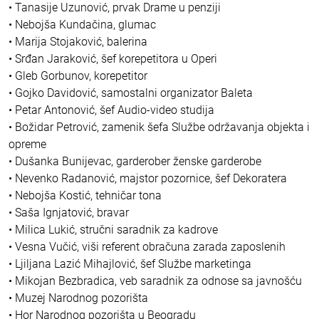
• Tanasije Uzunović, prvak Drame u penziji
• Nebojša Kundačina, glumac
• Marija Stojaković, balerina
• Srđan Jaraković, šef korepetitora u Operi
• Gleb Gorbunov, korepetitor
• Gojko Davidović, samostalni organizator Baleta
• Petar Antonović, šef Audio-video studija
• Božidar Petrović, zamenik šefa Službe održavanja objekta i
opreme
• Dušanka Bunijevac, garderober ženske garderobe
• Nevenko Radanović, majstor pozornice, šef Dekoratera
• Nebojša Kostić, tehničar tona
• Saša Ignjatović, bravar
• Milica Lukić, stručni saradnik za kadrove
• Vesna Vučić, viši referent obračuna zarada zaposlenih
• Ljiljana Lazić Mihajlović, šef Službe marketinga
• Mikojan Bezbradica, veb saradnik za odnose sa javnošću
• Muzej Narodnog pozorišta
• Hor Narodnog pozorišta u Beogradu