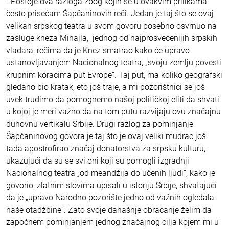
- Postoje dva razloga zbog kojih se u ovakvim prilikama
često prisećam Šapčaninovih reči. Jedan je taj što se ovaj
velikan srpskog teatra u svom govoru posebno osvrnuo na
zasluge kneza Mihajla, jednog od najprosvećenijih srpskih
vladara, rečima da je Knez smatrao kako će upravo
ustanovljavanjem Nacionalnog teatra, „svoju zemlju povesti
krupnim koracima put Evrope“. Taj put, ma koliko geografski
gledano bio kratak, eto još traje, a mi pozorištnici se još
uvek trudimo da pomognemo našoj političkoj eliti da shvati
u kojoj je meri važno da na tom putu razvijaju ovu značajnu
duhovnu vertikalu Srbije. Drugi razlog za pominjanje
Šapčaninovog govora je taj što je ovaj veliki mudrac još
tada apostrofirao značaj donatorstva za srpsku kulturu,
ukazujući da su se svi oni koji su pomogli izgradnji
Nacionalnog teatra „od meandžija do učenih ljudi“, kako je
govorio, zlatnim slovima upisali u istoriju Srbije, shvatajući
da je „upravo Narodno pozorište jedno od važnih ogledala
naše otadžbine“. Zato svoje današnje obraćanje želim da
započnem pominjanjem jednog značajnog cilja kojem mi u