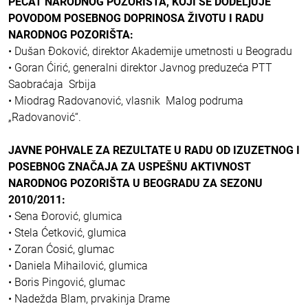
PEČAT NARODNOG POZORIŠTA, KOJI SE DODELjUJE
POVODOM POSEBNOG DOPRINOSA ŽIVOTU I RADU
NARODNOG POZORIŠTA:
• Dušan Đoković, direktor Akademije umetnosti u Beogradu
• Goran Ćirić, generalni direktor Javnog preduzeća PTT
Saobraćaja Srbija
• Miodrag Radovanović, vlasnik Malog podruma
„Radovanović“.
JAVNE POHVALE ZA REZULTATE U RADU OD IZUZETNOG I
POSEBNOG ZNAČAJA ZA USPEŠNU AKTIVNOST
NARODNOG POZORIŠTA U BEOGRADU ZA SEZONU
2010/2011:
• Sena Đorović, glumica
• Stela Ćetković, glumica
• Zoran Ćosić, glumac
• Daniela Mihailović, glumica
• Boris Pingović, glumac
• Nadežda Blam, prvakinja Drame