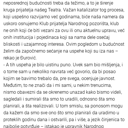
neposrednoj budućnosti treba da težimo, a to je širenje
kruga prijatelja našeg Teatra. Važan katalizator tog procesa,
koji uspešno razvijamo već godinama, biće naša namera da
uskoro osnujemo Klub prijatelja Narodnog pozorišta, klub
ne onih koji će biti vezani za ovu ili onu aktuelnu upravu, već
onih institucija i pojedinaca koji sa nama dele osećaj
bliskosti i uzajamnog interesa. Ovim pogledom u budućnost
želim da započnemo sećanje na uspehe koji su iza nas –
rekao je Đurović.
- A tih uspeha je bilo uistinu puno. Uvek sam bio mišljenja, i
o tome sam u nekoliko navrata već govorio, da bi posao
kojim se bavimo trebalo da, pre svega, ocenjuje javnost.
Međutim, to ne znači da i mi sami, u nekim trenucima,
nismo obavezni da se okrenemo unazad kako bismo videli,
sagledali i sumirali šta smo to uradili, odnosno šta smo
planirali, a šta realizovali. U tom smislu, sa ponosom mogu
da kažem da smo sve ono što smo planirali da uradimo u
proteklih godinu dana i ostvarili, pa i više, a jezik činjenica to
najbolje potvrđuje – istakao je upravnik Narodnog