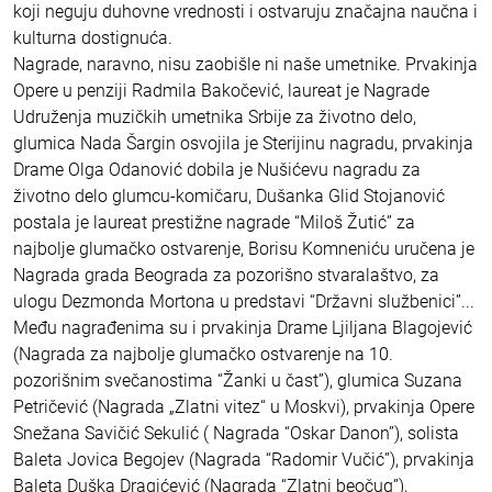
koji neguju duhovne vrednosti i ostvaruju značajna naučna i
kulturna dostignuća.
Nagrade, naravno, nisu zaobišle ni naše umetnike. Prvakinja
Opere u penziji Radmila Bakočević, laureat je Nagrade
Udruženja muzičkih umetnika Srbije za životno delo,
glumica Nada Šargin osvojila je Sterijinu nagradu, prvakinja
Drame Olga Odanović dobila je Nušićevu nagradu za
životno delo glumcu-komičaru, Dušanka Glid Stojanović
postala je laureat prestižne nagrade “Miloš Žutić” za
najbolje glumačko ostvarenje, Borisu Komneniću uručena je
Nagrada grada Beograda za pozorišno stvaralaštvo, za
ulogu Dezmonda Mortona u predstavi “Državni službenici”...
Među nagrađenima su i prvakinja Drame Ljiljana Blagojević
(Nagrada za najbolje glumačko ostvarenje na 10.
pozorišnim svečanostima “Žanki u čast”), glumica Suzana
Petričević (Nagrada „Zlatni vitez“ u Moskvi), prvakinja Opere
Snežana Savičić Sekulić ( Nagrada “Oskar Danon”), solista
Baleta Jovica Begojev (Nagrada “Radomir Vučić”), prvakinja
Baleta Duška Dragićević (Nagrada “Zlatni beočug”),