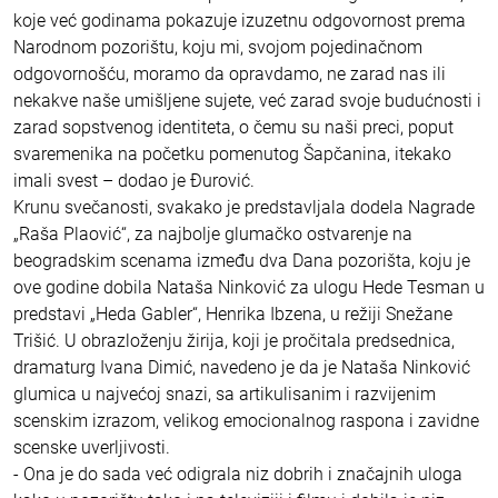
koje već godinama pokazuje izuzetnu odgovornost prema
Narodnom pozorištu, koju mi, svojom pojedinačnom
odgovornošću, moramo da opravdamo, ne zarad nas ili
nekakve naše umišljene sujete, već zarad svoje budućnosti i
zarad sopstvenog identiteta, o čemu su naši preci, poput
svaremenika na početku pomenutog Šapčanina, itekako
imali svest – dodao je Đurović.
Krunu svečanosti, svakako je predstavljala dodela Nagrade
„Raša Plaović“, za najbolje glumačko ostvarenje na
beogradskim scenama između dva Dana pozorišta, koju je
ove godine dobila Nataša Ninković za ulogu Hede Tesman u
predstavi „Heda Gabler“, Henrika Ibzena, u režiji Snežane
Trišić. U obrazloženju žirija, koji je pročitala predsednica,
dramaturg Ivana Dimić, navedeno je da je Nataša Ninković
glumica u najvećoj snazi, sa artikulisanim i razvijenim
scenskim izrazom, velikog emocionalnog raspona i zavidne
scenske uverljivosti.
- Ona je do sada već odigrala niz dobrih i značajnih uloga