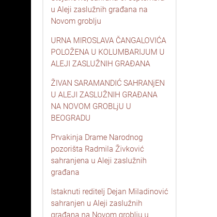
u Aleji zaslužnih građana na
Novom groblju
URNA MIROSLAVA ČANGALOVIĆA
POLOŽENA U KOLUMBARIJUM U
ALEJI ZASLUŽNIH GRAĐANA
ŽIVAN SARAMANDIĆ SAHRANjEN
U ALEJI ZASLUŽNIH GRAĐANA
NA NOVOM GROBLjU U
BEOGRADU
Prvakinja Drame Narodnog
pozorišta Radmila Živković
sahranjena u Aleji zaslužnih
građana
Istaknuti reditelj Dejan Miladinović
sahranjen u Aleji zaslužnih
građana na Novom groblju u