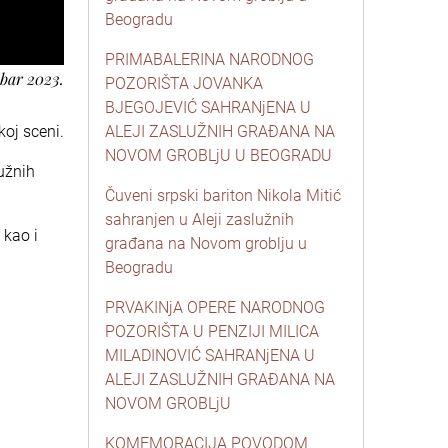
Beogradu
PRIMABALERINA NARODNOG
mbar 2023.
POZORIŠTA JOVANKA
BJEGOJEVIĆ SAHRANjENA U
oj sceni.
ALEJI ZASLUŽNIH GRAĐANA NA
NOVOM GROBLjU U BEOGRADU
užnih
Čuveni srpski bariton Nikola Mitić
sahranjen u Aleji zaslužnih
 kao i
građana na Novom groblju u
Beogradu
PRVAKINjA OPERE NARODNOG
POZORIŠTA U PENZIJI MILICA
MILADINOVIĆ SAHRANjENA U
ALEJI ZASLUŽNIH GRAĐANA NA
NOVOM GROBLjU
KOMEMORACIJA POVODOM