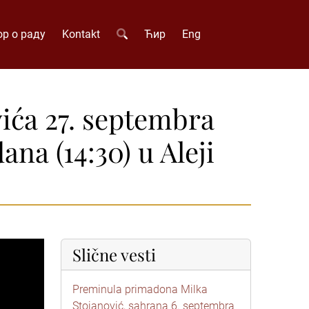
р о раду
Kontakt
Ћир
Eng
ća 27. septembra
na (14:30) u Aleji
Slične vesti
Preminula primadona Milka
Stojanović, sahrana 6. septembra