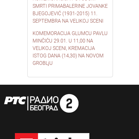
SMRTI PRIMABALERINE JOVANKE
BJEGOJEVIĆ (1931-2015) 11.
SEPTEMBRA NA VELIKOJ SCENI
KOMEMORACIJA GLUMCU PAVLU
MINČIĆU 29.01. U 11,00 NA
VELIKOJ SCENI, KREMACIJA
ISTOG DANA (14,30) NA NOVOM
GROBLjU