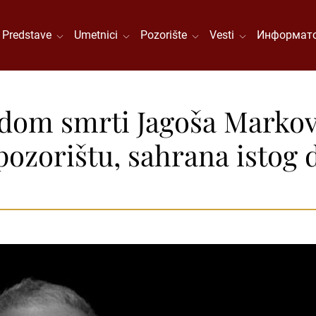
Predstave
Umetnici
Pozorište
Vesti
Информато
om smrti Jagoša Markovi
ozorištu, sahrana istog da