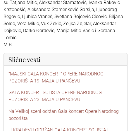
su Tatjana Mitić, Aleksandar Stamatović, Ivanka Raković
Krstonošić, Aleksandra Stamenković Garsija, Ljubodrag
Begović, Ljubica Vraneš, Svetlana Bojčević Cicović, Biljana
Soldo, Vera Mikić, Vuk Zekić, Željka Zdjelar, Aleksandar
Dojković, Darko Đorđević, Marija Mitić-Vasić i Gordana
Tomić.
M.B.
Slične vesti
“MAJSKI GALA KONCERT” OPERE NARODNOG
POZORIŠTA 19. MAJA U PANČEVU
GALA KONCERT SOLISTA OPERE NARODNOG
POZORIŠTA 23. MAJA U PANČEVU
Na Velikoj sceni održan Gala koncert Opere Narodnog
pozorišta
U KRALjEVU ODRŽAN GALA KONCERT SOLISTA I