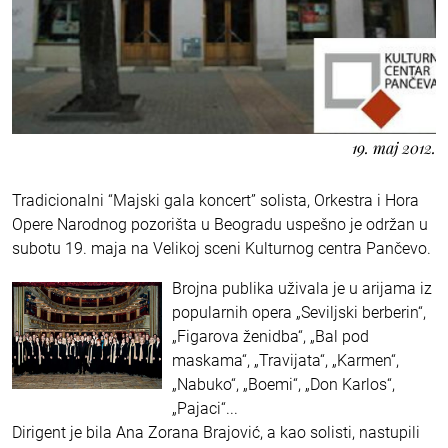
19. maj 2012.
Tradicionalni “Majski gala koncert” solista, Orkestra i Hora
Opere Narodnog pozorišta u Beogradu uspešno je održan u
subotu 19. maja na Velikoj sceni Kulturnog centra Pančevo.
Brojna publika uživala je u arijama iz
popularnih opera „Seviljski berberin“,
„Figarova ženidba“, „Bal pod
maskama“, „Travijata“, „Karmen“,
„Nabuko“, „Boemi“, „Don Karlos“,
„Pajaci“...
Dirigent je bila Ana Zorana Brajović, a kao solisti, nastupili