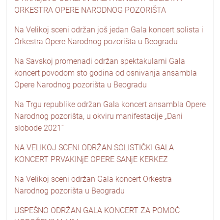
ORKESTRA OPERE NARODNOG POZORIŠTA
Na Velikoj sceni održan još jedan Gala koncert solista i
Orkestra Opere Narodnog pozorišta u Beogradu
Na Savskoj promenadi održan spektakularni Gala
koncert povodom sto godina od osnivanja ansambla
Opere Narodnog pozorišta u Beogradu
Na Trgu republike održan Gala koncert ansambla Opere
Narodnog pozorišta, u okviru manifestacije „Dani
slobode 2021“
NA VELIKOJ SCENI ODRŽAN SOLISTIČKI GALA
KONCERT PRVAKINjE OPERE SANjE KERKEZ
Na Velikoj sceni održan Gala koncert Orkestra
Narodnog pozorišta u Beogradu
USPEŠNO ODRŽAN GALA KONCERT ZA POMOĆ