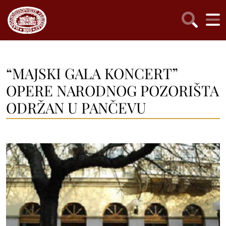
“MAJSKI GALA KONCERT”
OPERE NARODNOG POZORIŠTA
ODRŽAN U PANČEVU