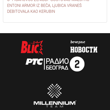
ENTONI ARMOR IZ BEČA, LjUBICA VRANEŠ
DEBITOVALA KAO KERUBIN