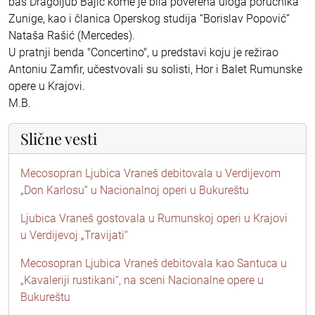
bas Dragoljub Bajić kome je bila poverena uloga poručnika
Zunige, kao i članica Operskog studija “Borislav Popović”
Nataša Rašić (Mercedes).
U pratnji benda "Concertino", u predstavi koju je režirao
Antoniu Zamfir, učestvovali su solisti, Hor i Balet Rumunske
opere u Krajovi.
M.B.
Slične vesti
Mecosopran Ljubica Vraneš debitovala u Verdijevom
„Don Karlosu“ u Nacionalnoj operi u Bukureštu
Ljubica Vraneš gostovala u Rumunskoj operi u Krajovi
u Verdijevoj „Travijati“
Mecosopran Ljubica Vraneš debitovala kao Santuca u
„Kavaleriji rustikani“, na sceni Nacionalne opere u
Bukureštu