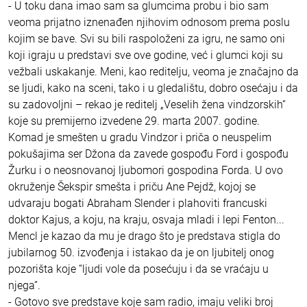
- U toku dana imao sam sa glumcima probu i bio sam
veoma prijatno iznenađen njihovim odnosom prema poslu
kojim se bave. Svi su bili raspoloženi za igru, ne samo oni
koji igraju u predstavi sve ove godine, već i glumci koji su
vežbali uskakanje. Meni, kao reditelju, veoma je značajno da
se ljudi, kako na sceni, tako i u gledalištu, dobro osećaju i da
su zadovoljni – rekao je reditelj „Veselih žena vindzorskih“
koje su premijerno izvedene 29. marta 2007. godine.
Komad je smešten u gradu Vindzor i priča o neuspelim
pokušajima ser Džona da zavede gospođu Ford i gospođu
Žurku i o neosnovanoj ljubomori gospodina Forda. U ovo
okruženje Šekspir smešta i priču Ane Pejdž, kojoj se
udvaraju bogati Abraham Slender i plahoviti francuski
doktor Kajus, a koju, na kraju, osvaja mladi i lepi Fenton...
Mencl je kazao da mu je drago što je predstava stigla do
jubilarnog 50. izvođenja i istakao da je on ljubitelj onog
pozorišta koje “ljudi vole da posećuju i da se vraćaju u
njega”.
- Gotovo sve predstave koje sam radio, imaju veliki broj