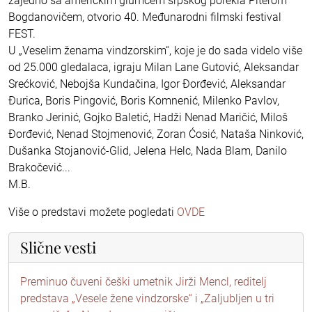
zajedno sa američkim glumcem srpskog porekla Piterom
Bogdanovičem, otvorio 40. Međunarodni filmski festival
FEST.
U „Veselim ženama vindzorskim“, koje je do sada videlo više
od 25.000 gledalaca, igraju Milan Lane Gutović, Aleksandar
Srećković, Nebojša Kundačina, Igor Đorđević, Aleksandar
Đurica, Boris Pingović, Boris Komnenić, Milenko Pavlov,
Branko Jerinić, Gojko Baletić, Hadži Nenad Maričić, Miloš
Đorđević, Nenad Stojmenović, Zoran Ćosić, Nataša Ninković,
Dušanka Stojanović-Glid, Jelena Helc, Nada Blam, Danilo
Brakočević...
M.B.
Više o predstavi možete pogledati
OVDE
Slične vesti
Preminuo čuveni češki umetnik Jirži Mencl, reditelj
predstava „Vesele žene vindzorske“ i „Zaljubljen u tri