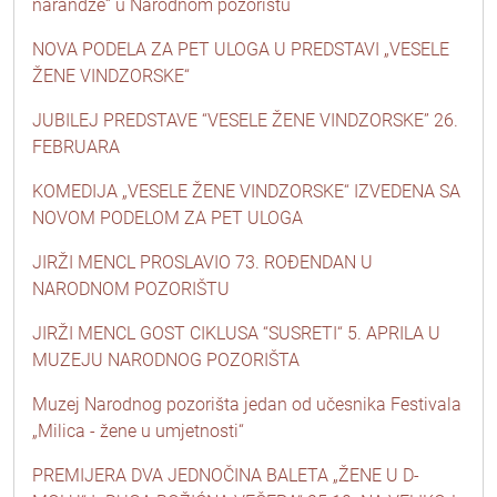
narandže“ u Narodnom pozorištu
NOVA PODELA ZA PET ULOGA U PREDSTAVI „VESELE
ŽENE VINDZORSKE“
JUBILEJ PREDSTAVE “VESELE ŽENE VINDZORSKE” 26.
FEBRUARA
KOMEDIJA „VESELE ŽENE VINDZORSKE“ IZVEDENA SA
NOVOM PODELOM ZA PET ULOGA
JIRŽI MENCL PROSLAVIO 73. ROĐENDAN U
NARODNOM POZORIŠTU
JIRŽI MENCL GOST CIKLUSA “SUSRETI“ 5. APRILA U
MUZEJU NARODNOG POZORIŠTA
Muzej Narodnog pozorišta jedan od učesnika Festivala
„Milica - žene u umjetnosti“
PREMIJERA DVA JEDNOČINA BALETA „ŽENE U D-