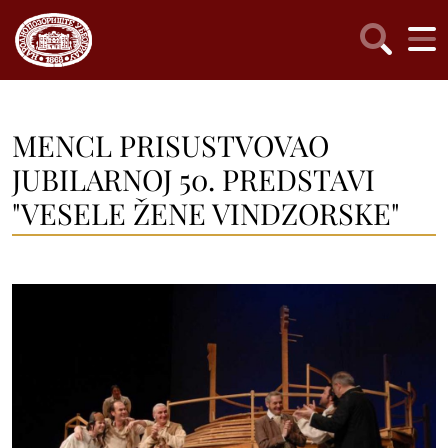
MENCL PRISUSTVOVAO
JUBILARNOJ 50. PREDSTAVI
"VESELE ŽENE VINDZORSKE"