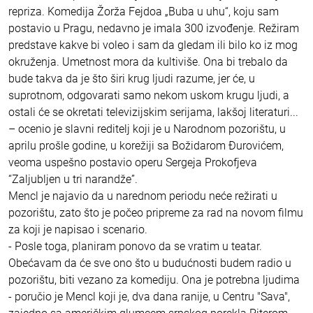
repriza. Komedija Žorža Fejdoa „Buba u uhu“, koju sam
postavio u Pragu, nedavno je imala 300 izvođenje. Režiram
predstave kakve bi voleo i sam da gledam ili bilo ko iz mog
okruženja. Umetnost mora da kultiviše. Ona bi trebalo da
bude takva da je što širi krug ljudi razume, jer će, u
suprotnom, odgovarati samo nekom uskom krugu ljudi, a
ostali će se okretati televizijskim serijama, lakšoj literaturi...
– ocenio je slavni reditelj koji je u Narodnom pozorištu, u
aprilu prošle godine, u korežiji sa Božidarom Đurovićem,
veoma uspešno postavio operu Sergeja Prokofjeva
“Zaljubljen u tri narandže”.
Mencl je najavio da u narednom periodu neće režirati u
pozorištu, zato što je počeo pripreme za rad na novom filmu
za koji je napisao i scenario.
- Posle toga, planiram ponovo da se vratim u teatar.
Obećavam da će sve ono što u budućnosti budem radio u
pozorištu, biti vezano za komediju. Ona je potrebna ljudima
- poručio je Mencl koji je, dva dana ranije, u Centru "Sava",