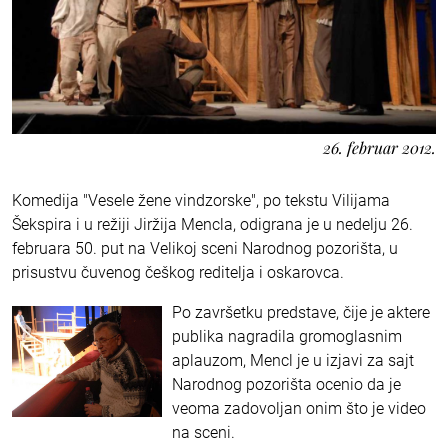
26. februar 2012.
Komedija "Vesele žene vindzorske", po tekstu Vilijama
Šekspira i u režiji Jiržija Mencla, odigrana je u nedelju 26.
februara 50. put na Velikoj sceni Narodnog pozorišta, u
prisustvu čuvenog češkog reditelja i oskarovca.
Po završetku predstave, čije je aktere
publika nagradila gromoglasnim
aplauzom, Mencl je u izjavi za sajt
Narodnog pozorišta ocenio da je
veoma zadovoljan onim što je video
na sceni.