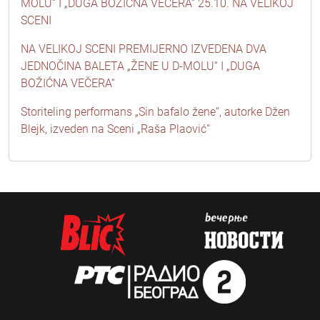
MOLU“ I „DUGA BOŽIĆNA VEČERA“ 25.10. NA VELIKOJ
SCENI
NA VELIKOJ SCENI PREMIJERNO IZVEDENA DVA
JEDNOČINA BALETA „ŽENE U D-MOLU“ I „DUGA
BOŽIĆNA VEČERA“
Storiteling performans „Sin bafalo žene“, autorke Džen
Blejk, izveden na Sceni „Raša Plaović“