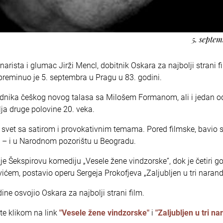
5. septe
cenarista i glumac Jirži Mencl, dobitnik Oskara za najbolji strani f
 preminuo je 5. septembra u Pragu u 83. godini.
padnika češkog novog talasa sa Milošem Formanom, ali i jedan o
elja druge polovine 20. veka.
vet sa satirom i provokativnim temama. Pored filmske, bavio s
 – i u Narodnom pozorištu u Beogradu.
je Šekspirovu komediju „Vesele žene vindzorske”, dok je četiri g
vićem, postavio operu Sergeja Prokofjeva „Zaljubljen u tri narand
ine osvojio Oskara za najbolji strani film.
e klikom na link
"Vesele žene vindzorske"
i
"Zaljubljen u tri n