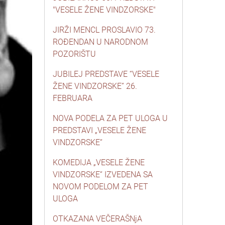
"VESELE ŽENE VINDZORSKE"
JIRŽI MENCL PROSLAVIO 73.
ROĐENDAN U NARODNOM
POZORIŠTU
JUBILEJ PREDSTAVE “VESELE
ŽENE VINDZORSKE” 26.
FEBRUARA
NOVA PODELA ZA PET ULOGA U
PREDSTAVI „VESELE ŽENE
VINDZORSKE“
KOMEDIJA „VESELE ŽENE
VINDZORSKE“ IZVEDENA SA
NOVOM PODELOM ZA PET
ULOGA
OTKAZANA VEČERAŠNjA