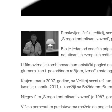
Proslavljeni češki reditelj, s
„Strogo kontrolisani vozovi”,
Bio je jedan od vodećih pri
najuticanijih evropskih redit
U filmovima je kombinovao humanistički pogled na s
glumom, kao i pozorišnom režijom, između ostalog
Krajem marta 2007. godine, na Velikoj sceni režirao 
kasnije, u aprilu 2011, u korežiji sa Božidarom Ðuro
Njegov film „Strogo kontrolisani vozovi” je 1967. god
Više o pomenutim predstavama možete da pogledat