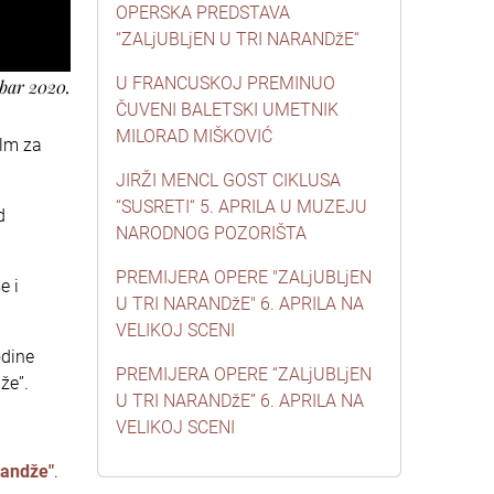
OPERSKA PREDSTAVA
“ZALjUBLjEN U TRI NARANDžE“
U FRANCUSKOJ PREMINUO
mbar 2020.
ČUVENI BALETSKI UMETNIK
MILORAD MIŠKOVIĆ
ilm za
JIRŽI MENCL GOST CIKLUSA
“SUSRETI“ 5. APRILA U MUZEJU
d
NARODNOG POZORIŠTA
PREMIJERA OPERE "ZALjUBLjEN
e i
U TRI NARANDžE" 6. APRILA NA
VELIKOJ SCENI
odine
PREMIJERA OPERE “ZALjUBLjEN
že”.
U TRI NARANDžE” 6. APRILA NA
VELIKOJ SCENI
arandže"
.