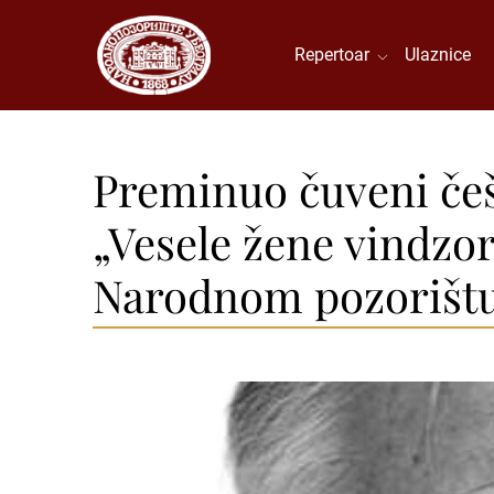
Repertoar
Ulaznice
Preminuo čuveni češk
„Vesele žene vindzor
Narodnom pozorišt