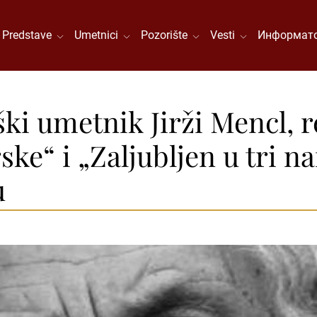
Predstave
Umetnici
Pozorište
Vesti
Информато
i umetnik Jirži Mencl, r
ske“ i „Zaljubljen u tri n
u