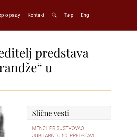
р о раду
Kontakt
Ћир
Eng
editelj predstava
arandže“ u
Slične vesti
MENCL PRISUSTVOVAO
JUBILARNOJ 50. PREDSTAVI