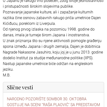
U Japanu je rakugo vrlo posećen, zbog svoje jednostavnosti
i pristupačnosti širokim slojevima publike.
Poznavanje japanske kulture, ali i zapažanje kulturnih
razlika čine osnovu zabavnih rakugo priča umetnice Dajen
Kićiđucu, poreklom iz Liverpula.
Od njenog prvog izlaska na pozornicu 1998. godine do
danas, imala je turneje širom Japana i inostranstva.
U znak priznanja što su njene aktivnosti pomogle građenju
spona između Japana i drugih zemalja, Dajen je dobitnica
Nagrade Nakasone Jasuhiro, koju joj je u junu 2013. godine
dodelio Institut za studije međunarodne politike (IIPS).
Nastup japanske umetnice biće održan na engleskom
jeziku.
M.B.
Slične vesti
NARODNO POZORIŠTE SOMBOR 30. OKTOBRA
GOSTUJE NA SCENI “RAŠA PLAOVIĆ” SA PREDSTAVOM