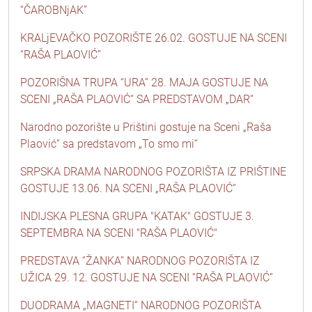
“ČAROBNjAK”
KRALjEVAČKO POZORIŠTE 26.02. GOSTUJE NA SCENI
“RAŠA PLAOVIĆ”
POZORIŠNA TRUPA “URA“ 28. MAJA GOSTUJE NA
SCENI „RAŠA PLAOVIĆ“ SA PREDSTAVOM „DAR“
Narodno pozorište u Prištini gostuje na Sceni „Raša
Plaović“ sa predstavom „To smo mi“
SRPSKA DRAMA NARODNOG POZORIŠTA IZ PRIŠTINE
GOSTUJE 13.06. NA SCENI „RAŠA PLAOVIĆ“
INDIJSKA PLESNA GRUPA "KATAK" GOSTUJE 3.
SEPTEMBRA NA SCENI "RAŠA PLAOVIĆ"
PREDSTAVA “ŽANKA” NARODNOG POZORIŠTA IZ
UŽICA 29. 12. GOSTUJE NA SCENI “RAŠA PLAOVIĆ”
DUODRAMA „MAGNETI“ NARODNOG POZORIŠTA