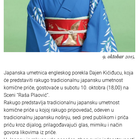
9. oktobar 2015.
Japanska umetnica engleskog porekla Dajen Kićiđucu, koja
će predstaviti rakugo tradicionalnu japansku umetnost
komične priče, gostovaće u subotu 10. oktobra (18,00) na
Sceni “Raša Plaović”.
Rakugo predstavlja tradicionalnu japansku umetnost
komične priče u kojoj rakugo pripovedač, odeven u
tradicionalnu japansku nošnju, sedi pred publikom i priča
priču kroz dijalog, prilagođavajući glas, mimiku i način
govora likovima iz priče.