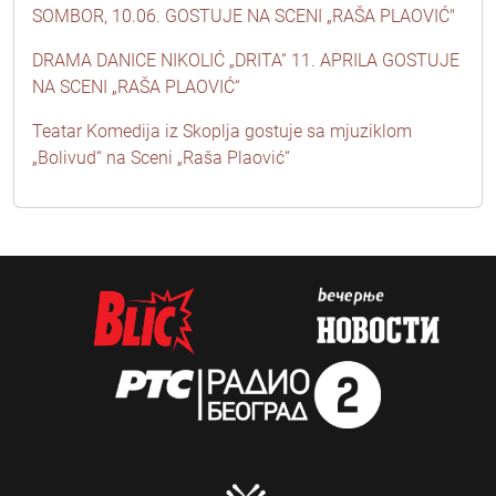
SOMBOR, 10.06. GOSTUJE NA SCENI „RAŠA PLAOVIĆ"
DRAMA DANICE NIKOLIĆ „DRITA“ 11. APRILA GOSTUJE
NA SCENI „RAŠA PLAOVIĆ“
Teatar Komedija iz Skoplja gostuje sa mjuziklom
„Bolivud“ na Sceni „Raša Plaović“