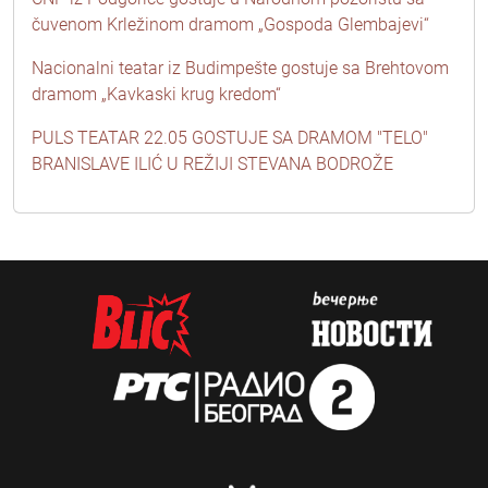
čuvenom Krležinom dramom „Gospoda Glembajevi“
Nacionalni teatar iz Budimpešte gostuje sa Brehtovom
dramom „Kavkaski krug kredom“
PULS TEATAR 22.05 GOSTUJE SA DRAMOM "TELO"
BRANISLAVE ILIĆ U REŽIJI STEVANA BODROŽE