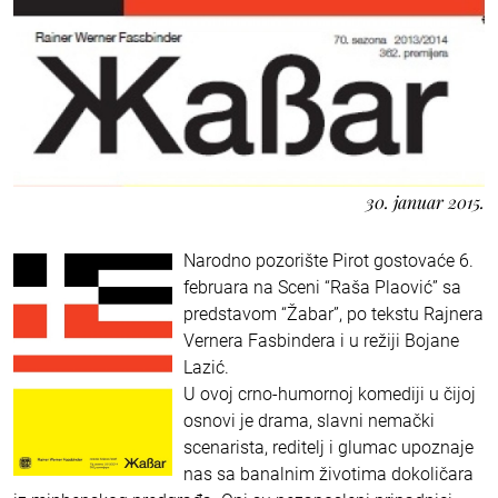
30. januar 2015.
Narodno pozorište Pirot gostovaće 6.
februara na Sceni “Raša Plaović” sa
predstavom “Žabar”, po tekstu Rajnera
Vernera Fasbindera i u režiji Bojane
Lazić.
U ovoj crno-humornoj komediji u čijoj
osnovi je drama, slavni nemački
scenarista, reditelj i glumac upoznaje
nas sa banalnim životima dokoličara