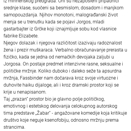
iz minhenskog predgrađa. Oni su nezaposleni pripadnici
srednje klase, suočeni sa besmislom, dosadom i manjkom
samopouzdanja. Njihov monotoni, malograđanski život
menja se u trenutku kada se pojavi Jorgos, mladi
gastarbajter iz Grčke koji iznajmljuje sobu kod vlasnice
fabrike Elizabete.
Njegov dolazak i njegova različitost izazivaju radoznalost
žena i prezir muškaraca. Verbalno obračunavanje prerasta u
fizičko, kada se jedna od nemačkih devojaka zaljubi u
Jorgosa. On postaje predmet intenzivne rasne, seksualne i
političke mržnje. Koliko duboko i daleko seže ta apsurdna
mržnja, Fassbinder nam dočarava kroz svoje virtuozne i
duhovite haiku dijaloge, ali i kroz dramski prostor koji se
krije u nenapisanom.
Taj „prazan“ prostor bio je glavno polje političkog,
emotivnog i estetskog delovanja celokupnog autorskog
tima predstave „Žabar“ - angažovane komedije koja kritikuje
društvo koje neguje ksenofobiju, odnosno mržnju prema
strancima.