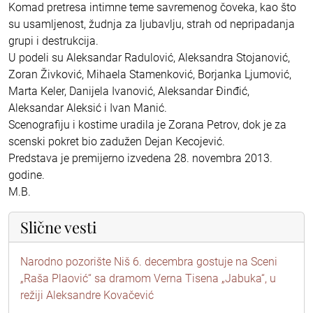
Komad pretresa intimne teme savremenog čoveka, kao što
su usamljenost, žudnja za ljubavlju, strah od nepripadanja
grupi i destrukcija.
U podeli su Aleksandar Radulović, Aleksandra Stojanović,
Zoran Živković, Mihaela Stamenković, Borjanka Ljumović,
Marta Keler, Danijela Ivanović, Aleksandar Đinđić,
Aleksandar Aleksić i Ivan Manić.
Scenografiju i kostime uradila je Zorana Petrov, dok je za
scenski pokret bio zadužen Dejan Kecojević.
Predstava je premijerno izvedena 28. novembra 2013.
godine.
M.B.
Slične vesti
Narodno pozorište Niš 6. decembra gostuje na Sceni
„Raša Plaović“ sa dramom Verna Tisena „Jabuka“, u
režiji Aleksandre Kovačević