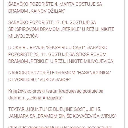
ŠABAČKO POZORIŠTE 4. MARTA GOSTUJE SA
DRAMOM „KAINOV OŽILjAK“
ŠABAČKO POZORIŠTE 17. 04. GOSTUJE SA
ŠEKSPIROVOM DRAMOM „PERIKLE“ U REŽIJI NIKITE
MILIVOJEVIĆA
U OKVIRU REVIJE "ŠEKSPIRU U ČAST", ŠABAČKO
POZORIŠTE 23. 11. GOSTUJE SA ŠEKSPIROVOM
DRAMOM „PERIKLE“ U REŽIJI NIKITE MILIVOJEVIĆA
NARODNO POZORIŠTE DRAMOM "HASANAGINICA"
OTVORILO 80. "VUKOV SABOR"
Knjaževsko-srpski teatar Kragujevac gostuje sa
dramom „Jelena Anžujska“
TEATAR „UBUNTU“ IZ BIJELjINE GOSTUJE 15.
JANUARA SA „DRAMOM SINIŠE KOVAČEVIĆA „VIRUS“
CNP iz Podgorice gostuje u Narodnom pozorištu sa