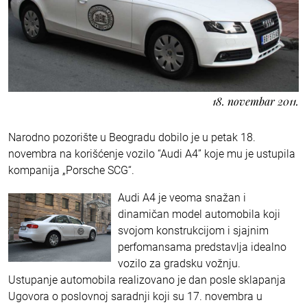
18. novembar 2011.
Narodno pozorište u Beogradu dobilo je u petak 18.
novembra na korišćenje vozilo “Audi A4” koje mu je ustupila
kompanija „Porsche SCG“.
Audi A4 je veoma snažan i
dinamičan model automobila koji
svojom konstrukcijom i sjajnim
perfomansama predstavlja idealno
vozilo za gradsku vožnju.
Ustupanje automobila realizovano je dan posle sklapanja
Ugovora o poslovnoj saradnji koji su 17. novembra u