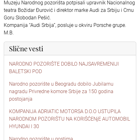
Muzeju Narodnog pozorišta potpisali upravnik Nacionalnog
teatra Božidar Đurović i direktor marke Audi za Srbiju i Crnu
Goru Slobodan Pešić.
Kompanija “Audi Srbija”, posluje u okviru Porsche grupe.
M.B.
Slične vesti
NARODNO POZORIŠTE DOBILO NAJSAVREMENIJI
BALETSKI POD
Narodno pozorište u Beogradu dobilo Jubilarnu
nagradu Privredne komore Srbije za 150 godina
postojanja
KOMPANIJA ADRIATIC MOTORSA D.O.O USTUPILA
NARODNOM POZORIŠTU NA KORIŠĆENjE AUTOMOBIL
HYUNDAI I 30
Narodno pozorište u gostima