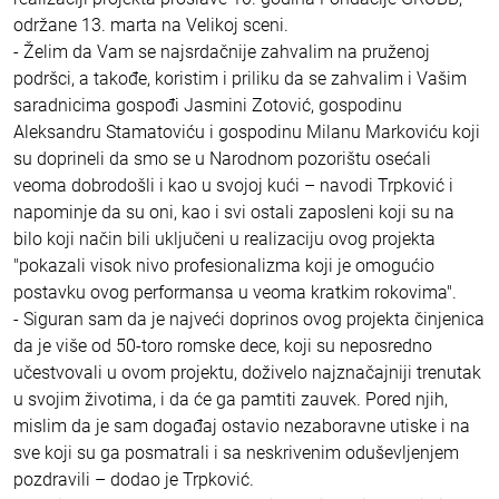
održane 13. marta na Velikoj sceni.
- Želim da Vam se najsrdačnije zahvalim na pruženoj
podršci, a takođe, koristim i priliku da se zahvalim i Vašim
saradnicima gospođi Jasmini Zotović, gospodinu
Aleksandru Stamatoviću i gospodinu Milanu Markoviću koji
su doprineli da smo se u Narodnom pozorištu osećali
veoma dobrodošli i kao u svojoj kući – navodi Trpković i
napominje da su oni, kao i svi ostali zaposleni koji su na
bilo koji način bili uključeni u realizaciju ovog projekta
"pokazali visok nivo profesionalizma koji je omogućio
postavku ovog performansa u veoma kratkim rokovima".
- Siguran sam da je najveći doprinos ovog projekta činjenica
da je više od 50-toro romske dece, koji su neposredno
učestvovali u ovom projektu, doživelo najznačajniji trenutak
u svojim životima, i da će ga pamtiti zauvek. Pored njih,
mislim da je sam događaj ostavio nezaboravne utiske i na
sve koji su ga posmatrali i sa neskrivenim oduševljenjem
pozdravili – dodao je Trpković.