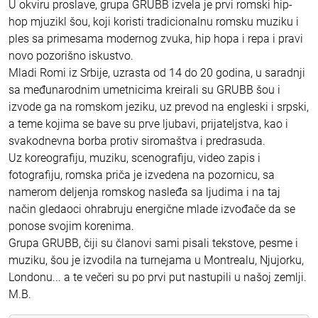
U okviru proslave, grupa GRUBB izvela je prvi romski hip-
hop mjuzikl šou, koji koristi tradicionalnu romsku muziku i
ples sa primesama modernog zvuka, hip hopa i repa i pravi
novo pozorišno iskustvo.
Mladi Romi iz Srbije, uzrasta od 14 do 20 godina, u saradnji
sa međunarodnim umetnicima kreirali su GRUBB šou i
izvode ga na romskom jeziku, uz prevod na engleski i srpski,
a teme kojima se bave su prve ljubavi, prijateljstva, kao i
svakodnevna borba protiv siromaštva i predrasuda.
Uz koreografiju, muziku, scenografiju, video zapis i
fotografiju, romska priča je izvedena na pozornicu, sa
namerom deljenja romskog nasleđa sa ljudima i na taj
način gledaoci ohrabruju energične mlade izvođače da se
ponose svojim korenima.
Grupa GRUBB, čiji su članovi sami pisali tekstove, pesme i
muziku, šou je izvodila na turnejama u Montrealu, Njujorku,
Londonu... a te večeri su po prvi put nastupili u našoj zemlji.
M.B.