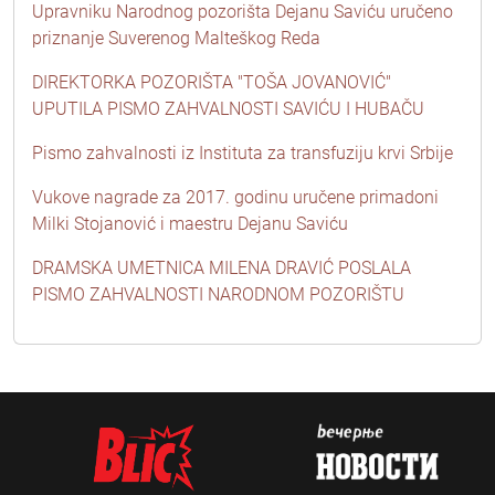
Upravniku Narodnog pozorišta Dejanu Saviću uručeno
priznanje Suverenog Malteškog Reda
DIREKTORKA POZORIŠTA "TOŠA JOVANOVIĆ"
UPUTILA PISMO ZAHVALNOSTI SAVIĆU I HUBAČU
Pismo zahvalnosti iz Instituta za transfuziju krvi Srbije
Vukove nagrade za 2017. godinu uručene primadoni
Milki Stojanović i maestru Dejanu Saviću
DRAMSKA UMETNICA MILENA DRAVIĆ POSLALA
PISMO ZAHVALNOSTI NARODNOM POZORIŠTU