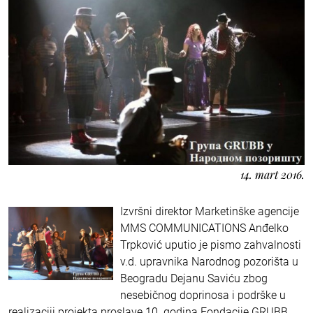
14. mart 2016.
Izvršni direktor Marketinške agencije
MMS COMMUNICATIONS Anđelko
Trpković uputio je pismo zahvalnosti
v.d. upravnika Narodnog pozorišta u
Beogradu Dejanu Saviću zbog
nesebičnog doprinosa i podrške u
realizaciji projekta proslave 10. godina Fondacije GRUBB,