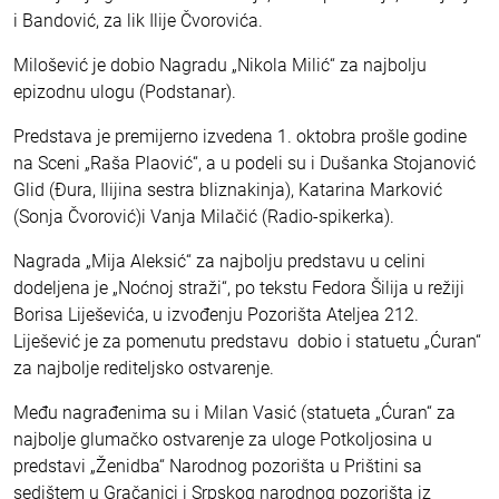
i Bandović, za lik Ilije Čvorovića.
Milošević je dobio Nagradu „Nikola Milić“ za najbolju
epizodnu ulogu (Podstanar).
Predstava je premijerno izvedena 1. oktobra prošle godine
na Sceni „Raša Plaović“, a u podeli su i Dušanka Stojanović
Glid (Đura, Ilijina sestra bliznakinja), Katarina Marković
(Sonja Čvorović)i Vanja Milačić (Radio-spikerka).
Nagrada „Mija Aleksić“ za najbolju predstavu u celini
dodeljena je „Noćnoj straži“, po tekstu Fedora Šilija u režiji
Borisa Liješevića, u izvođenju Pozorišta Ateljea 212.
Liješević je za pomenutu predstavu dobio i statuetu „Ćuran“
za najbolje rediteljsko ostvarenje.
Među nagrađenima su i Milan Vasić (statueta „Ćuran“ za
najbolje glumačko ostvarenje za uloge Potkoljosina u
predstavi „Ženidba“ Narodnog pozorišta u Prištini sa
sedištem u Gračanici i Srpskog narodnog pozorišta iz