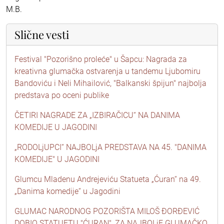
M.B.
Slične vesti
Festival "Pozorišno proleće" u Šapcu: Nagrada za
kreativna glumačka ostvarenja u tandemu Ljubomiru
Bandoviću i Neli Mihailović, "Balkanski špijun" najbolja
predstava po oceni publike
ČETIRI NAGRADE ZA „IZBIRAČICU“ NA DANIMA
KOMEDIJE U JAGODINI
„RODOLjUPCI“ NAJBOLjA PREDSTAVA NA 45. "DANIMA
KOMEDIJE" U JAGODINI
Glumcu Mladenu Andrejeviću Statueta „Ćuran“ na 49.
„Danima komedije“ u Jagodini
GLUMAC NARODNOG POZORIŠTA MILOŠ ĐORĐEVIĆ
DOBIO STATUETU "ĆURAN", ZA NAJBOLjE GLUMAČKO