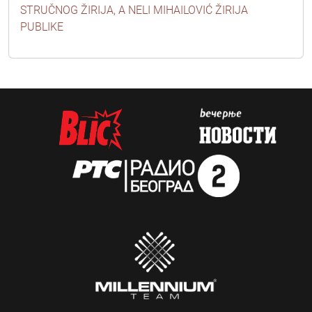
STRUČNOG ŽIRIJA, A NELI MIHAILOVIĆ ŽIRIJA
PUBLIKE