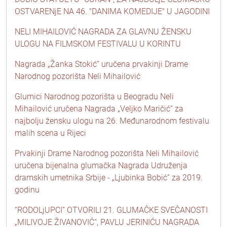
OSTVARENjE NA 46. "DANIMA KOMEDIJE" U JAGODINI
NELI MIHAILOVIĆ NAGRADA ZA GLAVNU ŽENSKU
ULOGU NA FILMSKOM FESTIVALU U KORINTU
Nagrada „Žanka Stokić“ uručena prvakinji Drame
Narodnog pozorišta Neli Mihailović
Glumici Narodnog pozorišta u Beogradu Neli
Mihailović uručena Nagrada „Veljko Maričić“ za
najbolju žensku ulogu na 26. Međunarodnom festivalu
malih scena u Rijeci
Prvakinji Drame Narodnog pozorišta Neli Mihailović
uručena bijenalna glumačka Nagrada Udruženja
dramskih umetnika Srbije - „Ljubinka Bobić“ za 2019.
godinu
“RODOLjUPCI” OTVORILI 21. GLUMAČKE SVEČANOSTI
„MILIVOJE ŽIVANOVIĆ“, PAVLU JERINIĆU NAGRADA