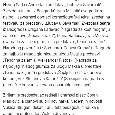
Novog Sada i Ahmeda u predstavi „Ljubav u Savamali“
Zvezdara teatra iz Beograda), Ivan M. Lalić (Nagrada za
najbolji savremeni domaći komediografski tekst izveden na
festivalu, za predstavu „Ljubav u Savamali“ Zvezdara teatra
iz Beograda), Dragana Lađevac (Nagrada za kostimografiju,
za predstavu „Noćna straža“), Diana Radosavljević Milović
(Nagrada za scenografiju, za predstavu „Tenor na zajam“
Narodnog pozorišta iz Sombora), Danica Grubački (Nagrada
za najbolju mladu glumicu, za ulogu Megi u predstavi
„Tenor na zajam“), Aleksandar Ristoski (Nagrada za
najboljeg mladog glumca, za ulogu Maksa u predstavi
„Tenor na zajam“) i predstava „Šuplji kamen“ Ustanove
kulture „Vuk Stefanović Karadžić“ (Specijalna nagrada za
glumačke bravure veterana ansamblu predstave).
Žirijem je predsedavao reditelj i dramski pisac Goran
Marković, a članovi su bili novinarka “Večernjih novosti”
Vukica Strugar i dekan Fakulteta pedagoških nauka u
Jagodini profesorka Violeta Jovanović.