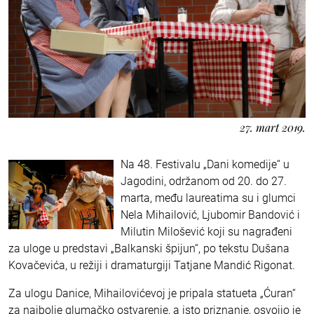
27. mart 2019.
Na 48. Festivalu „Dani komedije“ u
Jagodini, održanom od 20. do 27.
marta, među laureatima su i glumci
Nela Mihailović, Ljubomir Bandović i
Milutin Milošević koji su nagrađeni
za uloge u predstavi „Balkanski špijun“, po tekstu Dušana
Kovačevića, u režiji i dramaturgiji Tatjane Mandić Rigonat.
Za ulogu Danice, Mihailovićevoj je pripala statueta „Ćuran“
za najbolje glumačko ostvarenje, a isto priznanje, osvojio je