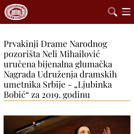
Prvakinji Drame Narodnog
pozorišta Neli Mihailović
uručena bijenalna glumačka
Nagrada Udruženja dramskih
umetnika Srbije - „Ljubinka
Bobić“ za 2019. godinu