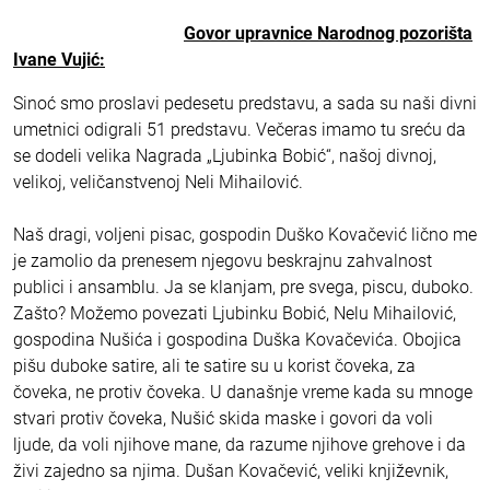
Govor upravnice Narodnog pozorišta
Ivane Vujić:
Sinoć smo proslavi pedesetu predstavu, a sada su naši divni
umetnici odigrali 51 predstavu. Večeras imamo tu sreću da
se dodeli velika Nagrada „Ljubinka Bobić“, našoj divnoj,
velikoj, veličanstvenoj Neli Mihailović.
Naš dragi, voljeni pisac, gospodin Duško Kovačević lično me
je zamolio da prenesem njegovu beskrajnu zahvalnost
publici i ansamblu. Ja se klanjam, pre svega, piscu, duboko.
Zašto? Možemo povezati Ljubinku Bobić, Nelu Mihailović,
gospodina Nušića i gospodina Duška Kovačevića. Obojica
pišu duboke satire, ali te satire su u korist čoveka, za
čoveka, ne protiv čoveka. U današnje vreme kada su mnoge
stvari protiv čoveka, Nušić skida maske i govori da voli
ljude, da voli njihove mane, da razume njihove grehove i da
živi zajedno sa njima. Dušan Kovačević, veliki književnik,