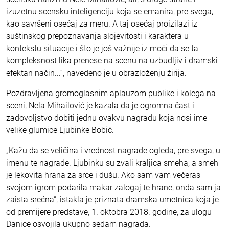
izuzetnu scensku inteligenciju koja se emanira, pre svega,
kao savršeni osećaj za meru. A taj osećaj proizilazi iz
suštinskog prepoznavanja slojevitosti i karaktera u
kontekstu situacije i što je još važnije iz moći da se ta
kompleksnost lika prenese na scenu na uzbudljiv i dramski
efektan način...“, navedeno je u obrazloženju žirija.
Pozdravljena gromoglasnim aplauzom publike i kolega na
sceni, Nela Mihailović je kazala da je ogromna čast i
zadovoljstvo dobiti jednu ovakvu nagradu koja nosi ime
velike glumice Ljubinke Bobić.
„Kažu da se veličina i vrednost nagrade ogleda, pre svega, u
imenu te nagrade. Ljubinku su zvali kraljica smeha, a smeh
je lekovita hrana za srce i dušu. Ako sam vam večeras
svojom igrom podarila makar zalogaj te hrane, onda sam ja
zaista srećna“, istakla je priznata dramska umetnica koja je
od premijere predstave, 1. oktobra 2018. godine, za ulogu
Danice osvojila ukupno sedam nagrada.