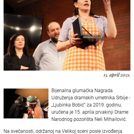
15. april 2021.
Bijenalna glumačka Nagrada
Udruženja dramskih umetnika Srbije -
„Ljubinka Bobić“ za 2019. godinu,
uručena je 15. aprila prvakinji Drame
Narodnog pozorišta Neli Mihailović.
Na svečanosti, održanoj na Velikoj sceni posle izvođenja