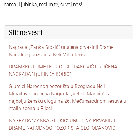
nama. Ljubinka, molim te, čuvaj nas!
Slične vesti
Nagrada „Žanka Stokić“ uručena prvakinji Drame
Narodnog pozorišta Neli Mihailović
DRAMSKOJ UMETNICI OLGI ODANOVIĆ URUČENA
NAGRADA “LjUBINKA BOBIĆ“
Glumici Narodnog pozorišta u Beogradu Neli
Mihailović uručena Nagrada „Veljko Maričić“ za
najbolju žensku ulogu na 26. Međunarodnom festivalu
malih scena u Rijeci
NAGRADA "ŽANKA STOKIĆ" URUČENA PRVAKINjI
DRAME NARODNOG POZORIŠTA OLGI ODANOVIĆ