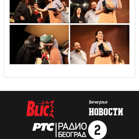
sif_3197
sif_3219
_304231627719451_1347946284770762917_n
sif_3206