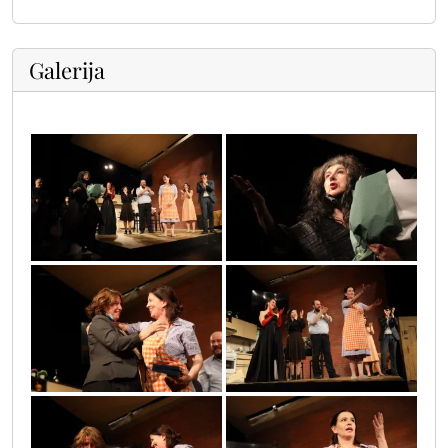
Galerija
_620550365568695_2372365136726982144_n
174233437_887385391828460_69938820668
sif_3195
sif_3182