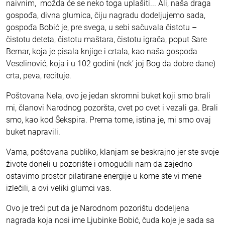
naivnim, možda će se neko toga uplašiti... Ali, naša draga
gospođa, divna glumica, čiju nagradu dodeljujemo sada,
gospođa Bobić je, pre svega, u sebi sačuvala čistotu –
čistotu deteta, čistotu maštara, čistotu igrača, poput Sare
Bernar, koja je pisala knjige i crtala, kao naša gospođa
Veselinović, koja i u 102 godini (nek’ joj Bog da dobre dane)
crta, peva, recituje.
Poštovana Nela, ovo je jedan skromni buket koji smo brali
mi, članovi Narodnog pozoršta, cvet po cvet i vezali ga. Brali
smo, kao kod Šekspira. Prema tome, istina je, mi smo ovaj
buket napravili.
Vama, poštovana publiko, klanjam se beskrajno jer ste svoje
živote doneli u pozorište i omogućili nam da zajedno
ostavimo prostor pilatirane energije u kome ste vi mene
izlečili, a ovi veliki glumci vas.
Ovo je treći put da je Narodnom pozorištu dodeljena
nagrada koja nosi ime Ljubinke Bobić, čuda koje je sada sa