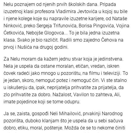
Nelu poznajem od njenih prvih školskih dana. Pripada
izuzetnoj klasi profesora Vladimira Jevtovića u kojoj su bile
i njene kolege koje su napravile izuzetne karijere, od Nataše
Ninković, preko Sergeja Trifunovića, Borisa Pingovića, Vojina
Ćetkovića, Nebojše Glogovca... To je bila jedna izuzetna
klasa. Svako je bio različit. Radili smo zajedno Čehova na
prvoj i Nušića na drugoj godini.
Za Nelu moram da kažem jednu stvar koja je jedinstvena.
Nela je uspela da ostane moralan, etičan, vredan, iskren
čovek radeći jako mnogo u pozorištu, na filmu i televiziji. To
je jedan, skoro, nemoguć potez i nemoguć čin. Vi ste stalno
u iskušenju da, ipak, neprijatelja prihvatite za prijatelja, da
zlo prihvatite za dobro. Nažalost, Vavilon to zahteva, Ali,
imate pojedince koji se tome odupru.
Ja se, zaista, gospođi Neli Mihailović, prvakinji Narodnog
pozorišta, duboko klanjam što je uspela da u sebi sačuva
dobro, etiku, moral, poštenje. Možda će se to nekome činiti