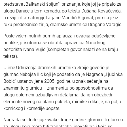
predstave „Balkanski špijun“, priznanje, koje joj je pripalo za
ulogu Danice u tom komadu, po tekstu Dušana Kovačevića,
u režiji i dramaturgiji Tatjane Mandić Rigonat, primila je iz
ruku predsednice žirija, dramske umetnice Dragane Varagić.
Posle višeminutnih burnih aplauza i ovacija oduševljene
publike, prisutnima se obratila upravnica Narodnog
pozorišta Ivana Vujić (kompletan govor nalazi se na kraju
teksta).
U ime Udruženja dramskih umetnika Srbije govorio je
glumac Nebojša Ilić koji je podsetio da je Nagrada „Ljubinka
Bobić” ustanovljena 2005. godine, u znak sećanja na
znamenitu glumicu – znamenitu po sposobnostima da
ulogu oplemeni uzbudljivim detaljima, da igri obezbedi
elemente novog na planu pokreta, mimike i dikcije, na polju
komičkog i komedije uopšte.
Nagrada se dodeljuje svake druge godine, glumici ili glumcu
za ulogu koja mora biti tragalačka, inovativna i koja se