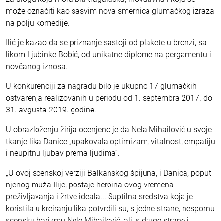
može označiti kao sasvim nova smernica glumačkog izraza
na polju komedije.
Ilić je kazao da se priznanje sastoji od plakete u bronzi, sa
likom Ljubinke Bobić, od unikatne diplome na pergamentu i
novčanog iznosa.
U konkurenciji za nagradu bilo je ukupno 17 glumačkih
ostvarenja realizovanih u periodu od 1. septembra 2017. do
31. avgusta 2019. godine.
U obrazloženju žirija ocenjeno je da Nela Mihailović u svoje
tkanje lika Danice „upakovala optimizam, vitalnost, empatiju
i neupitnu ljubav prema ljudima“.
„U ovoj scenskoj verziji Balkanskog špijuna, i Danica, poput
njenog muža Ilije, postaje heroina ovog vremena
preživljavanja i žrtve ideala... Suptilna sredstva koja je
koristila u kreiranju lika potvrdili su, s jedne strane, nespornu
scensku harizmu Nele Mihailović, ali, s druge strane i