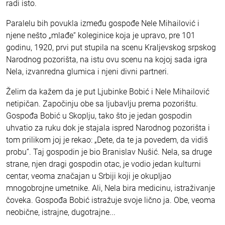
radi isto.
Paralelu bih povukla između gospođe Nele Mihailović i
njene nešto „mlađe“ koleginice koja je upravo, pre 101
godinu, 1920, prvi put stupila na scenu Kraljevskog srpskog
Narodnog pozorišta, na istu ovu scenu na kojoj sada igra
Nela, izvanredna glumica i njeni divni partneri.
Želim da kažem da je put Ljubinke Bobić i Nele Mihailović
netipičan. Započinju obe sa ljubavlju prema pozorištu.
Gospođa Bobić u Skoplju, tako što je jedan gospodin
uhvatio za ruku dok je stajala ispred Narodnog pozorišta i
tom prilikom joj je rekao: „Dete, da te ja povedem, da vidiš
probu“. Taj gospodin je bio Branislav Nušić. Nela, sa druge
strane, njen dragi gospodin otac, je vodio jedan kulturni
centar, veoma značajan u Srbiji koji je okupljao
mnogobrojne umetnike. Ali, Nela bira medicinu, istraživanje
čoveka. Gospođa Bobić istražuje svoje lično ja. Obe, veoma
neobične, istrajne, dugotrajne...