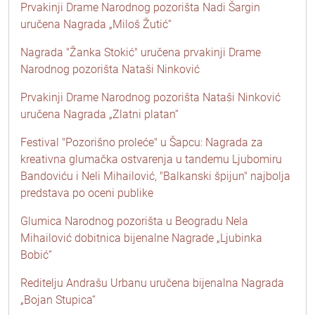
Prvakinji Drame Narodnog pozorišta Nadi Šargin
uručena Nagrada „Miloš Žutić“
Nagrada "Žanka Stokić" uručena prvakinji Drame
Narodnog pozorišta Nataši Ninković
Prvakinji Drame Narodnog pozorišta Nataši Ninković
uručena Nagrada „Zlatni platan“
Festival "Pozorišno proleće" u Šapcu: Nagrada za
kreativna glumačka ostvarenja u tandemu Ljubomiru
Bandoviću i Neli Mihailović, "Balkanski špijun" najbolja
predstava po oceni publike
Glumica Narodnog pozorišta u Beogradu Nela
Mihailović dobitnica bijenalne Nagrade „Ljubinka
Bobić“
Reditelju Andrašu Urbanu uručena bijenalna Nagrada
„Bojan Stupica“