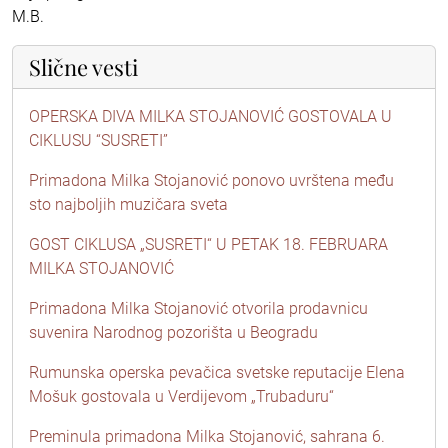
M.B.
Slične vesti
OPERSKA DIVA MILKA STOJANOVIĆ GOSTOVALA U
CIKLUSU “SUSRETI”
Primadona Milka Stojanović ponovo uvrštena među
sto najboljih muzičara sveta
GOST CIKLUSA „SUSRETI“ U PETAK 18. FEBRUARA
MILKA STOJANOVIĆ
Primadona Milka Stojanović otvorila prodavnicu
suvenira Narodnog pozorišta u Beogradu
Rumunska operska pevačica svetske reputacije Elena
Mošuk gostovala u Verdijevom „Trubaduru“
Preminula primadona Milka Stojanović, sahrana 6.