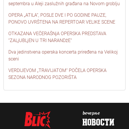
septembra u Aleji zaslužnih građana na Novom groblju
OPERA „ATILA“, POSLE DVE I PO GODINE PAUZE,
PONOVO UVRŠTENA NA REPERTOAR VELIKE SCENE
OTKAZANA VEČERAŠNjA OPERSKA PREDSTAVA
“ZALjUBLjEN U TRI NARANDžE“
Dva jedinstvena operska koncerta priređena na Velikoj
sceni
VERDIJEVOM „TRAVIJATOM“ POČELA OPERSKA
SEZONA NARODNOG POZORIŠTA