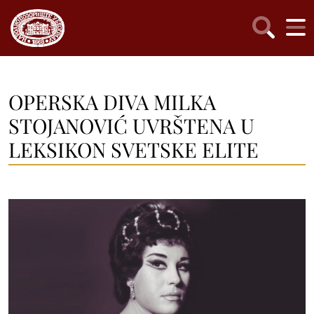
OPERSKA DIVA MILKA
STOJANOVIĆ UVRŠTENA U
LEKSIKON SVETSKE ELITE