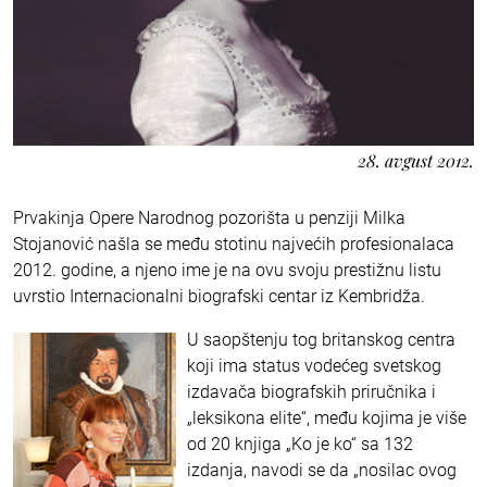
28. avgust 2012.
Prvakinja Opere Narodnog pozorišta u penziji Milka
Stojanović našla se među stotinu najvećih profesionalaca
2012. godine, a njeno ime je na ovu svoju prestižnu listu
uvrstio Internacionalni biografski centar iz Kembridža.
U saopštenju tog britanskog centra
koji ima status vodećeg svetskog
izdavača biografskih priručnika i
„leksikona elite“, među kojima je više
od 20 knjiga „Ko je ko“ sa 132
izdanja, navodi se da „nosilac ovog