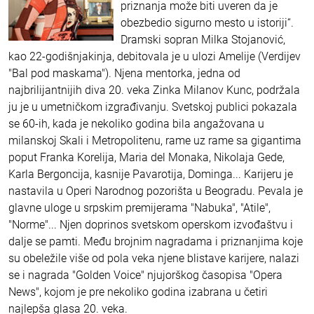
priznanja može biti uveren da je
obezbedio sigurno mesto u istoriji“.
Dramski sopran Milka Stojanović,
kao 22-godišnjakinja, debitovala je u ulozi Amelije (Verdijev
"Bal pod maskama"). Njena mentorka, jedna od
najbrilijantnijih diva 20. veka Zinka Milanov Kunc, podržala
ju je u umetničkom izgrađivanju. Svetskoj publici pokazala
se 60-ih, kada je nekoliko godina bila angažovana u
milanskoj Skali i Metropolitenu, rame uz rame sa gigantima
poput Franka Korelija, Maria del Monaka, Nikolaja Gede,
Karla Bergoncija, kasnije Pavarotija, Dominga... Karijeru je
nastavila u Operi Narodnog pozorišta u Beogradu. Pevala je
glavne uloge u srpskim premijerama "Nabuka", "Atile",
"Norme"... Njen doprinos svetskom operskom izvođaštvu i
dalje se pamti. Među brojnim nagradama i priznanjima koje
su obeležile više od pola veka njene blistave karijere, nalazi
se i nagrada "Golden Voice" njujorškog časopisa "Opera
News", kojom je pre nekoliko godina izabrana u četiri
najlepša glasa 20. veka.