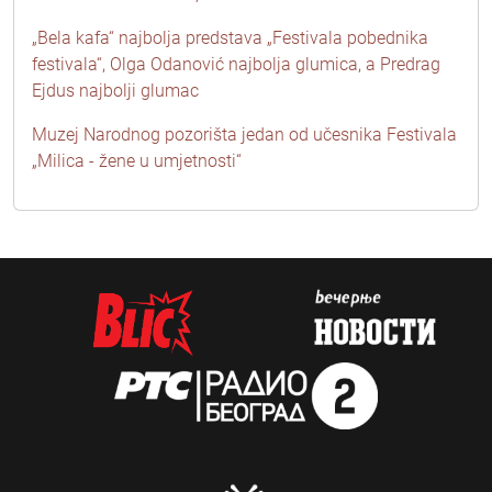
„Bela kafa“ najbolja predstava „Festivala pobednika
festivala“, Olga Odanović najbolja glumica, a Predrag
Ejdus najbolji glumac
Muzej Narodnog pozorišta jedan od učesnika Festivala
„Milica - žene u umjetnosti“