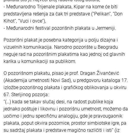
- Međunarodno Trijenale plakata, Kipar na kome će biti
predstavljena rešenja za čak tri predstave (”Pelikan”, ”Don
Kihot”, ”Vuci i ovce”),
- Međunarodni festival pozorišnih plakata u Jermeniji.
Pozorišni plakat je posebna kategorija u polju dizajna i
vizuelnih komunikacija. Narodno pozorište u Beogradu
neguje rad na pozorišnim plakatima kao jednoj od glavnih
karika u komunikaciji sa publikom.
O pozorišnom plakatu, pisao je prof. Dragan Živančević
(Akademija umetnosti Novi Sad), u predgovoru kataloga 17.
izložbe pozorišnog plakata i grafičkog oblikovanja u okviru
67. Sterijinog pozorja:
”(…) kada se takav slučaj desi, na radost publike koja
jednako poštuje i likovnu i pozorišnu umetnost, možemo da
uočimo i jednu specifičnu analogiju, gde je pravougaonik
plakata, poput okvira pozornice, prostor simbiotske igre, pa
su sadržaj plakata i predstave magično različiti i isti” (iz