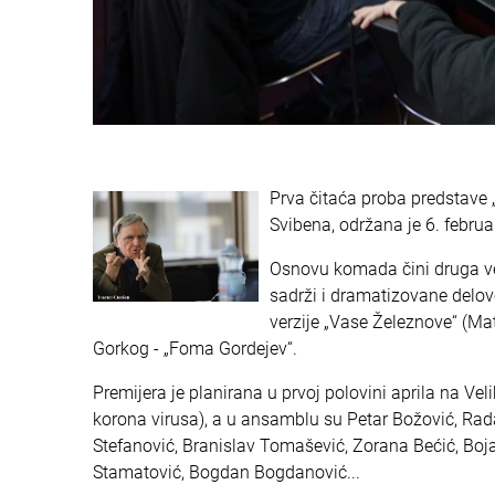
Prva čitaća proba predstave „
Svibena, održana je 6. februar
Osnovu komada čini druga ve
sadrži i dramatizovane delove
verzije „Vase Železnove“ (Mat
Gorkog - „Foma Gordejev“.
Premijera je planirana u prvoj polovini aprila na V
korona virusa), a u ansamblu su Petar Božović, Rad
Stefanović, Branislav Tomašević, Zorana Bećić, Boj
Stamatović, Bogdan Bogdanović...