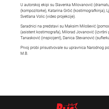
U autorskoj ekipi su Slavenka Milovanović (dramatur
(kompozitorke), Katarina Grčić (kostimografkinja), L
Svetlana Volic (video projekcije).
Saradnici na predstavi su Maksim Milošević (pomoćn
(asistent kostimografa), Milorad Jovanović (izvršn
Tanasković (inspicijent), Danica Stevanović (suflerka
Prvoj probi prisustvovale su upravnica Narodnog poz
M.B.