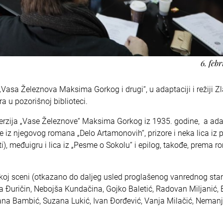
6. feb
Vasa Železnova Maksima Gorkog i drugi“, u adaptaciji i režiji Z
a u pozorišnoj biblioteci.
rzija „Vase Železnove“ Maksima Gorkog iz 1935. godine, a ada
 iz njegovog romana „Delo Artamonovih“, prizore i neka lica iz 
i), međuigru i lica iz „Pesme o Sokolu“ i epilog, takođe, prema 
elikoj sceni (otkazano do daljeg usled proglašenog vanrednog sta
a Đuričin, Nebojša Kundačina, Gojko Baletić, Radovan Miljanić,
ana Bambić, Suzana Lukić, Ivan Đorđević, Vanja Milačić, Neman