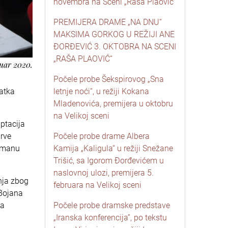
novembra na Sceni „Raša Plaović“
PREMIJERA DRAME „NA DNU“
MAKSIMA GORKOG U REŽIJI ANE
ĐORĐEVIĆ 3. OKTOBRA NA SCENI
„RAŠA PLAOVIĆ“
ruar 2020.
Počele probe Šekspirovog „Sna
latka
letnje noći“, u režiji Kokana
Mladenovića, premijera u oktobru
na Velikoj sceni
ptacija
prve
Počele probe drame Albera
romanu
Kamija „Kaligula“ u režiji Snežane
Trišić, sa Igorom Đorđevićem u
naslovnoj ulozi, premijera 5.
nja zbog
februara na Velikoj sceni
 Bojana
ja
Počele probe dramske predstave
„Iranska konferencija”, po tekstu