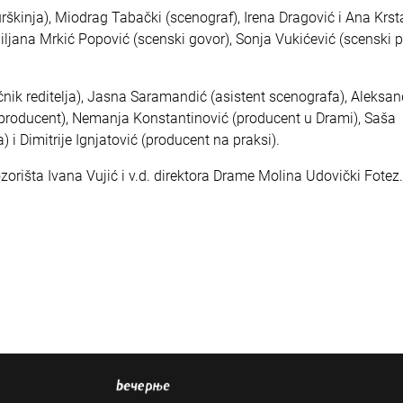
škinja), Miodrag Tabački (scenograf), Irena Dragović i Ana Krsta
jiljana Mrkić Popović (scenski govor), Sonja Vukićević (scenski po
ik reditelja), Jasna Saramandić (asistent scenografa), Aleksan
i producent), Nemanja Konstantinović (producent u Drami), Saša
) i Dimitrije Ignjatović (producent na praksi).
orišta Ivana Vujić i v.d. direktora Drame Molina Udovički Fotez