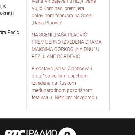
Ivana Viripajeva i u režiji Ivane
jić
Vujić Kominac, premijera
kret) i
polovinom februara na Sceni
„Raša Plaović”
dra Pecić
NA SCENI „RAŠA PLAOVIĆ“
PREMIJERNO IZVEDENA DRAMA
MAKSIMA GORKOG „NA DNU“ U
REŽIJI ANE ĐORĐEVIĆ
.
Predstava „Vasa Železnova i
drugi“ sa velikim uspehom
izvedena na Ruskom
međunarodnom pozorišnom
festivalu u Nižnjem Novgorodu