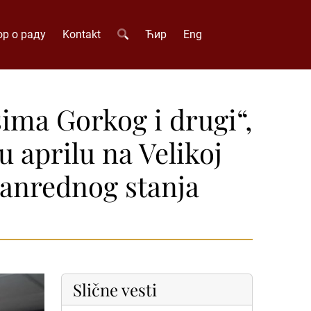
р о раду
Kontakt
Ћир
Eng
ima Gorkog i drugi“,
u aprilu na Velikoj
vanrednog stanja
Slične vesti