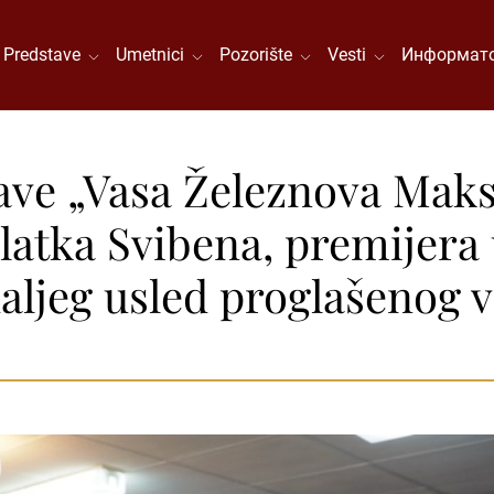
Predstave
Umetnici
Pozorište
Vesti
Информато
ave „Vasa Železnova Maks
 Zlatka Svibena, premijera 
daljeg usled proglašenog 