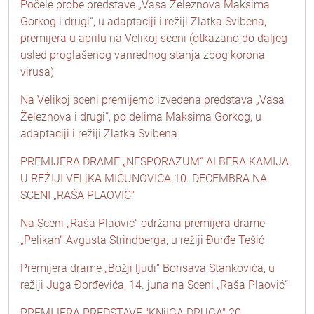
Počele probe predstave „Vasa Železnova Maksima
Gorkog i drugi“, u adaptaciji i režiji Zlatka Svibena,
premijera u aprilu na Velikoj sceni (otkazano do daljeg
usled proglašenog vanrednog stanja zbog korona
virusa)
Na Velikoj sceni premijerno izvedena predstava „Vasa
Železnova i drugi“, po delima Maksima Gorkog, u
adaptaciji i režiji Zlatka Svibena
PREMIJERA DRAME „NESPORAZUM“ ALBERA KAMIJA
U REŽIJI VELjKA MIĆUNOVIĆA 10. DECEMBRA NA
SCENI „RAŠA PLAOVIĆ"
Na Sceni „Raša Plaović“ održana premijera drame
„Pelikan“ Avgusta Strindberga, u režiji Đurđe Tešić
Premijera drame „Božji ljudi“ Borisava Stankovića, u
režiji Juga Đorđevića, 14. juna na Sceni „Raša Plaović“
PREMIJERA PREDSTAVE "KNjIGA DRUGA" 20.