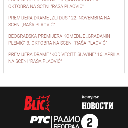
OKTOBRA NA SCENI "RAŠA PLAOVIĆ"
PREMIJERA DRAME „ZLI DUSI“ 22. NOVEMBRA NA
SCENI „RAŠA PLAOVIĆ“
BEOGRADSKA PREMIJERA KOMEDIJE „GRAĐANIN
PLEMIĆ“ 3. OKTOBRA NA SCENI "RAŠA PLAOVIĆ"
PREMIJERA DRAME "KOD VEČITE SLAVINE" 16. APRILA
NA SCENI "RAŠA PLAOVIĆ"