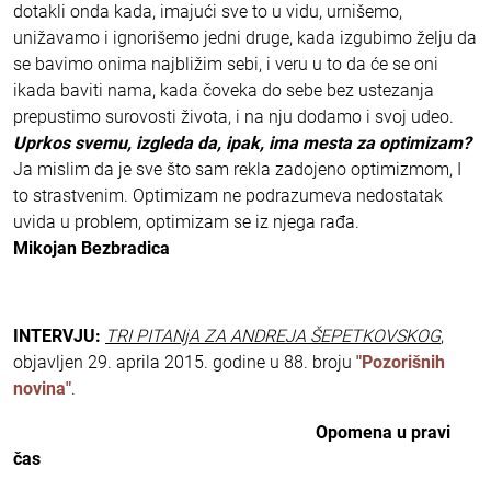
dotakli onda kada, imajući sve to u vidu, urnišemo,
unižavamo i ignorišemo jedni druge, kada izgubimo želju da
se bavimo onima najbližim sebi, i veru u to da će se oni
ikada baviti nama, kada čoveka do sebe bez ustezanja
prepustimo surovosti života, i na nju dodamo i svoj udeo.
Uprkos svemu, izgleda da, ipak, ima mesta za optimizam?
Ja mislim da je sve što sam rekla zadojeno optimizmom, I
to strastvenim. Optimizam ne podrazumeva nedostatak
uvida u problem, optimizam se iz njega rađa.
Mikojan Bezbradica
INTERVJU:
TRI PITANjA ZA ANDREJA ŠEPETKOVSKOG
,
objavljen 29. aprila 2015. godine u 88. broju
"Pozorišnih
novina"
.
Opomena u pravi
čas