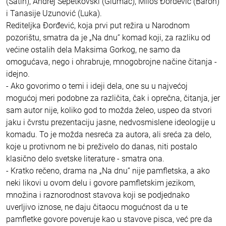
(Satin), Andrej Šepetkovski (Glumac), Miloš Đorđević (Baron)
i Tanasije Uzunović (Luka).
Rediteljka Đorđević, koja prvi put režira u Narodnom
pozorištu, smatra da je „Na dnu“ komad koji, za razliku od
većine ostalih dela Maksima Gorkog, ne samo da
omogućava, nego i ohrabruje, mnogobrojne načine čitanja -
idejno.
- Ako govorimo o temi i ideji dela, one su u najvećoj
mogućoj meri podobne za različita, čak i oprečna, čitanja, jer
sam autor nije, koliko god to možda želeo, uspeo da stvori
jaku i čvrstu prezentaciju jasne, nedvosmislene ideologije u
komadu. To je možda nesreća za autora, ali sreća za delo,
koje u protivnom ne bi preživelo do danas, niti postalo
klasično delo svetske literature - smatra ona.
- Kratko rečeno, drama na „Na dnu“ nije pamfletska, a ako
neki likovi u ovom delu i govore pamfletskim jezikom,
množina i raznorodnost stavova koji se podjednako
uverljivo iznose, ne daju čitaocu mogućnost da u te
pamfletke govore poveruje kao u stavove pisca, već pre da