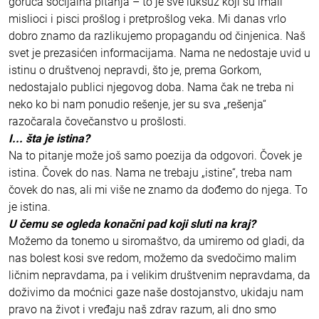
goruća socijalna pitanja – to je sve luksuz koji su imali
mislioci i pisci prošlog i pretprošlog veka. Mi danas vrlo
dobro znamo da razlikujemo propagandu od činjenica. Naš
svet je prezasićen informacijama. Nama ne nedostaje uvid u
istinu o društvenoj nepravdi, što je, prema Gorkom,
nedostajalo publici njegovog doba. Nama čak ne treba ni
neko ko bi nam ponudio rešenje, jer su sva „rešenja“
razočarala čovečanstvo u prošlosti.
I... šta je istina?
Na to pitanje može još samo poezija da odgovori. Čovek je
istina. Čovek do nas. Nama ne trebaju „istine“, treba nam
čovek do nas, ali mi više ne znamo da dođemo do njega. To
je istina.
U čemu se ogleda konačni pad koji sluti na kraj?
Možemo da tonemo u siromaštvo, da umiremo od gladi, da
nas bolest kosi sve redom, možemo da svedočimo malim
ličnim nepravdama, pa i velikim društvenim nepravdama, da
doživimo da moćnici gaze naše dostojanstvo, ukidaju nam
pravo na život i vređaju naš zdrav razum, ali dno smo