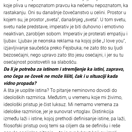
koje pliva u nepoznatom pravcu ka nečemu nepoznatom, ka
rastakanju. Oni su današnje čovečanstvo u celini. Prostor u
kojem su, je prostor „sveta“, današnjeg „sveta“. U tom svetu,
svetu naše predstave, imperativ je biti duhovno i emotivno
neaktivan, zarobljen sobom. Imperativ je proterati empatiju i
ljubav. Ljubav je neonska reklama na kojoj piše „I love you“,
izjavljivanje saučešća preko Fejsbuka; ne zato što su ljudi
bezosećajni, nego upravo zato što jesu osećajni, i jer su tu
osećajnost poistovetili sa slabošću.
Da li je potreba za istinom i stremljenje ka istini, zapravo,
ono čega se čovek ne može lišiti, čak i u situaciji kada
vidno propada?
A šta je uopšte istina? To pitanje neminovno dovodi do
ideoloških razmirica. Međutim, u vremenu koje mi živimo,
ideološki pristup je čist luksuz. Mi nemamo vremena za
ideloške razmirice, jer je sunovrat vrtoglav. Distinkcija
između laži i istine, kojoj prethodi definisanje istine, pa laži,
filosofski pristup ovoj temi sa ciljem da se definišu i reše