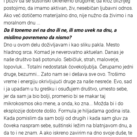
i poziv da se suštinski okrenemo drugome, da kroz bližnjeg
postojimo, da imamo aktivan, živ, nesebičan ljubavni odnos.
Ako već dotičemo materijalno dno, nije nužno da živimo i na
moralnom dnu ...
Da li tonemo svi na dno ili ne, ili smo uvek na dnu, a
mislimo povremeno da nismo?
Dno u ovom delu doživljavam i kao sliku pakla. Mesto
hladnog srca. Komad je neverovatno aktuelan. Danas je
naše društvo baš potonulo. Sebičluk, strah, maloverje,
lopovluk... Totalni nedostatak čovekoljublja. Čerupamo jedni
druge, bezumni… Zato nam se i dešava sve ovo. Trošimo
vreme i energiju okrivljujući druge za naše nesreće. Evo, sad
i ja upadam u tu grešku i osuđujem društvo, umesto sebe,
jer da sam ja bio bolji, promenio bi se makar taj
mikrokosmos oko mene, a onda, ko zna... Možda bi i do
eksplozije dobrote došlo. Formula je hiljadama godina ista.
Kada pomislim da sam bolji od drugih i kada sam gluv za
čoveka naspram sebe, suštinski ležim na blatnjavom dnu, a
da to i ne znam. A ako iskreno zavirim na dno svoje duše, te