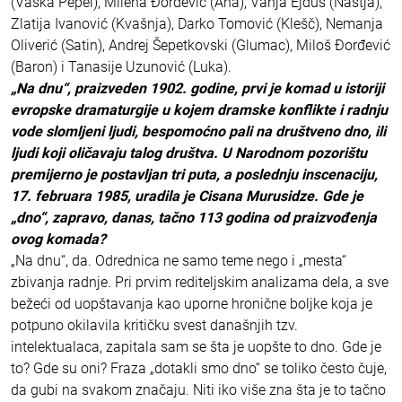
(Vaska Pepel), Milena Đorđević (Ana), Vanja Ejdus (Nastja),
Zlatija Ivanović (Kvašnja), Darko Tomović (Klešč), Nemanja
Oliverić (Satin), Andrej Šepetkovski (Glumac), Miloš Đorđević
(Baron) i Tanasije Uzunović (Luka).
„Na dnu“, praizveden 1902. godine, prvi je komad u istoriji
evropske dramaturgije u kojem dramske konflikte i radnju
vode slomljeni ljudi, bespomoćno pali na društveno dno, ili
ljudi koji oličavaju talog društva. U Narodnom pozorištu
premijerno je postavljan tri puta, a poslednju inscenaciju,
17. februara 1985, uradila je Cisana Murusidze. Gde je
„dno“, zapravo, danas, tačno 113 godina od praizvođenja
ovog komada?
„Na dnu“, da. Odrednica ne samo teme nego i „mesta“
zbivanja radnje. Pri prvim rediteljskim analizama dela, a sve
bežeći od uopštavanja kao uporne hronične boljke koja je
potpuno okilavila kritičku svest današnjih tzv.
intelektualaca, zapitala sam se šta je uopšte to dno. Gde je
to? Gde su oni? Fraza „dotakli smo dno“ se toliko često čuje,
da gubi na svakom značaju. Niti iko više zna šta je to tačno