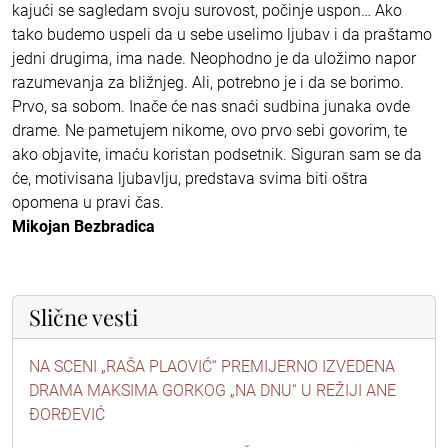
kajući se sagledam svoju surovost, počinje uspon… Ako
tako budemo uspeli da u sebe uselimo ljubav i da praštamo
jedni drugima, ima nade. Neophodno je da uložimo napor
razumevanja za bližnjeg. Ali, potrebno je i da se borimo.
Prvo, sa sobom. Inače će nas snaći sudbina junaka ovde
drame. Ne pametujem nikome, ovo prvo sebi govorim, te
ako objavite, imaću koristan podsetnik. Siguran sam se da
će, motivisana ljubavlju, predstava svima biti oštra
opomena u pravi čas.
Mikojan Bezbradica
Slične vesti
NA SCENI „RAŠA PLAOVIĆ“ PREMIJERNO IZVEDENA
DRAMA MAKSIMA GORKOG „NA DNU“ U REŽIJI ANE
ĐORĐEVIĆ