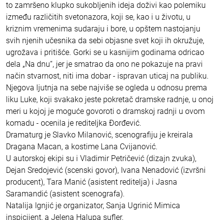
to zamršeno klupko sukobljenih ideja doživi kao polemiku
između različitih svetonazora, koji se, kao i u životu, u
kriznim vremenima sudaraju i bore, u opštem nastojanju
svih njenih učesnika da sebi objasne svet koji ih okružuje,
ugrožava i pritišće. Gorki se u kasnijim godinama odricao
dela „Na dnu“, jer je smatrao da ono ne pokazuje na pravi
način stvarnost, niti ima dobar - ispravan uticaj na publiku.
Njegova ljutnja na sebe najviše se ogleda u odnosu prema
liku Luke, koji svakako jeste pokretač dramske radnje, u onoj
meri u kojoj je moguće govoroti o dramskoj radnji u ovom
komadu - ocenila je rediteljka Đorđević.
Dramaturg je Slavko Milanović, scenografiju je kreirala
Dragana Macan, a kostime Lana Cvijanović.
U autorskoj ekipi su i Vladimir Petričević (dizajn zvuka),
Dejan Sredojević (scenski govor), Ivana Nenadović (izvršni
producent), Tara Manić (asistent reditelja) i Jasna
Saramandić (asistent scenografa).
Natalija Ignjić je organizator, Sanja Ugrinić Mimica
inspicijent, a Jelena Halupa sufler.