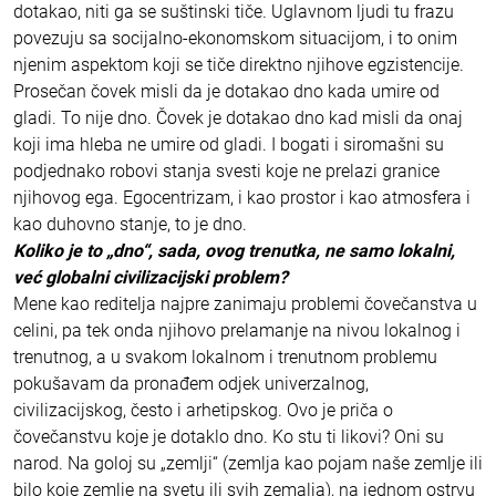
dotakao, niti ga se suštinski tiče. Uglavnom ljudi tu frazu
povezuju sa socijalno-ekonomskom situacijom, i to onim
njenim aspektom koji se tiče direktno njihove egzistencije.
Prosečan čovek misli da je dotakao dno kada umire od
gladi. To nije dno. Čovek je dotakao dno kad misli da onaj
koji ima hleba ne umire od gladi. I bogati i siromašni su
podjednako robovi stanja svesti koje ne prelazi granice
njihovog ega. Egocentrizam, i kao prostor i kao atmosfera i
kao duhovno stanje, to je dno.
Koliko je to „dno“, sada, ovog trenutka, ne samo lokalni,
već globalni civilizacijski problem?
Mene kao reditelja najpre zanimaju problemi čovečanstva u
celini, pa tek onda njihovo prelamanje na nivou lokalnog i
trenutnog, a u svakom lokalnom i trenutnom problemu
pokušavam da pronađem odjek univerzalnog,
civilizacijskog, često i arhetipskog. Ovo je priča o
čovečanstvu koje je dotaklo dno. Ko stu ti likovi? Oni su
narod. Na goloj su „zemlji“ (zemlja kao pojam naše zemlje ili
bilo koje zemlje na svetu ili svih zemalja), na jednom ostrvu