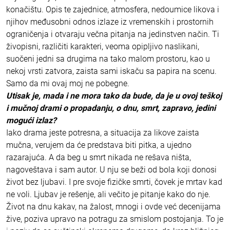
konačištu. Opis te zajednice, atmosfera, nedoumice likova i
njihov međusobni odnos izlaze iz vremenskih i prostornih
ograničenja i otvaraju večna pitanja na jedinstven način. Ti
živopisni, različiti karakteri, veoma opipljivo naslikani,
suočeni jedni sa drugima na tako malom prostoru, kao u
nekoj vrsti zatvora, zaista sami iskaču sa papira na scenu.
Samo da mi ovaj moj ne pobegne.
Utisak je, mada i ne mora tako da bude, da je u ovoj teškoj
i mučnoj drami o propadanju, o dnu, smrt, zapravo, jedini
mogući izlaz?
Iako drama jeste potresna, a situacija za likove zaista
mučna, verujem da će predstava biti pitka, a ujedno
razarajuća. A da beg u smrt nikada ne rešava ništa,
nagoveštava i sam autor. U nju se beži od bola koji donosi
život bez ljubavi. I pre svoje fizičke smrti, čovek je mrtav kad
ne voli. Ljubav je rešenje, ali večito je pitanje kako do nje.
Život na dnu kakav, na žalost, mnogi i ovde već decenijama
žive, poziva upravo na potragu za smislom postojanja. To je