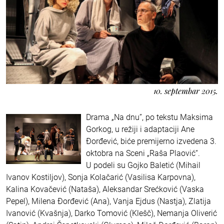
10. septembar 2015.
Drama „Na dnu”, po tekstu Maksima
Gorkog, u režiji i adaptaciji Ane
Đorđević, biće premijerno izvedena 3.
oktobra na Sceni „Raša Plaović“.
U podeli su Gojko Baletić (Mihail
Ivanov Kostiljov), Sonja Kolačarić (Vasilisa Karpovna),
Kalina Kovačević (Nataša), Aleksandar Srećković (Vaska
Pepel), Milena Đorđević (Ana), Vanja Ejdus (Nastja), Zlatija
Ivanović (Kvašnja), Darko Tomović (Klešč), Nemanja Oliverić