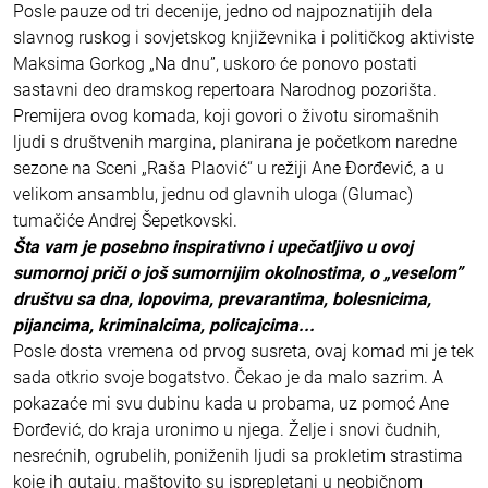
Posle pauze od tri decenije, jedno od najpoznatijih dela
slavnog ruskog i sovjetskog književnika i političkog aktiviste
Maksima Gorkog „Na dnu”, uskoro će ponovo postati
sastavni deo dramskog repertoara Narodnog pozorišta.
Premijera ovog komada, koji govori o životu siromašnih
ljudi s društvenih margina, planirana je početkom naredne
sezone na Sceni „Raša Plaović“ u režiji Ane Đorđević, a u
velikom ansamblu, jednu od glavnih uloga (Glumac)
tumačiće Andrej Šepetkovski.
Šta vam je posebno inspirativno i upečatljivo u ovoj
sumornoj priči o još sumornijim okolnostima, o „veselom”
društvu sa dna, lopovima, prevarantima, bolesnicima,
pijancima, kriminalcima, policajcima...
Posle dosta vremena od prvog susreta, ovaj komad mi je tek
sada otkrio svoje bogatstvo. Čekao je da malo sazrim. A
pokazaće mi svu dubinu kada u probama, uz pomoć Ane
Đorđević, do kraja uronimo u njega. Želje i snovi čudnih,
nesrećnih, ogrubelih, poniženih ljudi sa prokletim strastima
koje ih gutaju, maštovito su isprepletani u neobičnom