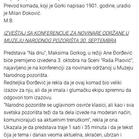
Prevod komada, koji je Gorki napisao 1901. godine, uradio
je Milan Đoković.
M.B.
IZVEŠTAJ SA KONFERENCIJE ZA NOVINARE ODRŽANE U
MUZEJU NARODNOG POZORIŠTA 30. SEPTEMBRA
Predstava "Na dnu", Maksima Gorkog, u režiji Ane Đorđević
biće premijeno izvedena 3. oktobra na Sceni "Raša Plaović",
najavljeno je na konferenciji za novinare održanoj u Muzeju
Narodnog pozorišta.
Rediteljka Đorđević je rekla da je ovaj komad bio veliki
izazov za nju, ali da je imala i glumačku ekipu spremnu da
odgovori tom izazovu.
“Narodno pozorište se uglavnom osvrće klasici, ali kao i sva
svetska pozorišta teži da ta dela izvede na moderan način,
komunicirajući sa aktuelnim trenutkom”, rekla je ona.
Ukazala je da predstava traje 1 sati i 35 minuta i da je tekst
čija je tema i danas veoma aktuelna, skraćen, ubrzan i