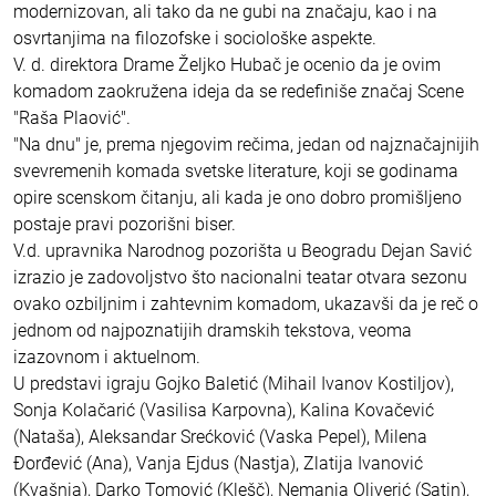
modernizovan, ali tako da ne gubi na značaju, kao i na
osvrtanjima na filozofske i sociološke aspekte.
V. d. direktora Drame Željko Hubač je ocenio da je ovim
komadom zaokružena ideja da se redefiniše značaj Scene
"Raša Plaović".
"Na dnu" je, prema njegovim rečima, jedan od najznačajnijih
svevremenih komada svetske literature, koji se godinama
opire scenskom čitanju, ali kada je ono dobro promišljeno
postaje pravi pozorišni biser.
V.d. upravnika Narodnog pozorišta u Beogradu Dejan Savić
izrazio je zadovoljstvo što nacionalni teatar otvara sezonu
ovako ozbiljnim i zahtevnim komadom, ukazavši da je reč o
jednom od najpoznatijih dramskih tekstova, veoma
izazovnom i aktuelnom.
U predstavi igraju Gojko Baletić (Mihail Ivanov Kostiljov),
Sonja Kolačarić (Vasilisa Karpovna), Kalina Kovačević
(Nataša), Aleksandar Srećković (Vaska Pepel), Milena
Đorđević (Ana), Vanja Ejdus (Nastja), Zlatija Ivanović
(Kvašnja), Darko Tomović (Klešč), Nemanja Oliverić (Satin),