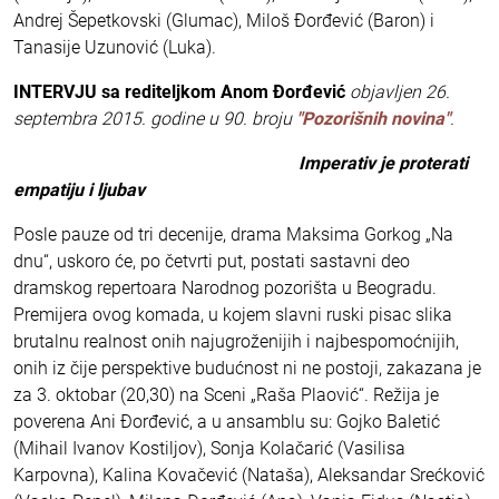
Andrej Šepetkovski (Glumac), Miloš Đorđević (Baron) i
Tanasije Uzunović (Luka).
INTERVJU sa rediteljkom Anom Đorđević
objavljen 26.
septembra 2015. godine u 90. broju
"Pozorišnih novina"
.
Imperativ je proterati
empatiju i ljubav
Posle pauze od tri decenije, drama Maksima Gorkog „Na
dnu“, uskoro će, po četvrti put, postati sastavni deo
dramskog repertoara Narodnog pozorišta u Beogradu.
Premijera ovog komada, u kojem slavni ruski pisac slika
brutalnu realnost onih najugroženijih i najbespomoćnijih,
onih iz čije perspektive budućnost ni ne postoji, zakazana je
za 3. oktobar (20,30) na Sceni „Raša Plaović“. Režija je
poverena Ani Đorđević, a u ansamblu su: Gojko Baletić
(Mihail Ivanov Kostiljov), Sonja Kolačarić (Vasilisa
Karpovna), Kalina Kovačević (Nataša), Aleksandar Srećković