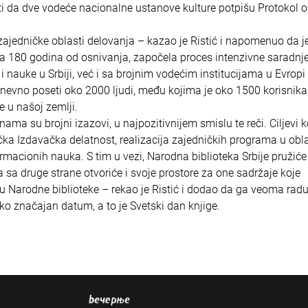
sti da dve vodeće nacionalne ustanove kulture potpišu Protokol o
 i zajedničke oblasti delovanja – kazao je Ristić i napomenuo da j
va 180 godina od osnivanja, započela proces intenzivne saradnj
uke u Srbiji, već i sa brojnim vodećim institucijama u Evropi 
nevno poseti oko 2000 ljudi, među kojima je oko 1500 korisnika
e u našoj zemlji.
ma su brojni izazovi, u najpozitivnijem smislu te reči. Ciljevi 
nička Izdavačka delatnost, realizacija zajedničkih programa u obla
ormacionih nauka. S tim u vezi, Narodna biblioteka Srbije pružiće
sa druge strane otvoriće i svoje prostore za one sadržaje koje
 Narodne biblioteke – rekao je Ristić i dodao da ga veoma radu
ko značajan datum, a to je Svetski dan knjige.