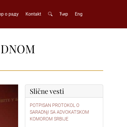
р о раду
Kontakt
Ћир
Eng
RODNOM
Slične vesti
POTPISAN PROTOKOL O
SARADNjI SA ADVOKATSKOM
KOMOROM SRBIJE