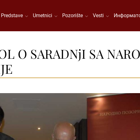
Predstave
Umetnici
Pozorište
Vesti
Информато
OL O SARADNjI SA NA
JE