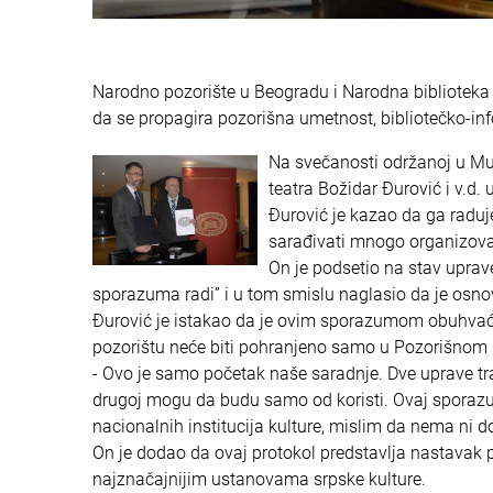
Narodno pozorište u Beogradu i Narodna biblioteka Srb
da se propagira pozorišna umetnost, bibliotečko-inf
Na svečanosti održanoj u Mu
teatra Božidar Đurović i v.d. 
Đurović je kazao da ga raduje
sarađivati mnogo organizovani
On je podsetio na stav uprav
sporazuma radi” i u tom smislu naglasio da je osnovn
Đurović je istakao da je ovim sporazumom obuhva
pozorištu neće biti pohranjeno samo u Pozorišnom m
- Ovo je samo početak naše saradnje. Dve uprave tra
drugoj mogu da budu samo od koristi. Ovaj sporazu
nacionalnih institucija kulture, mislim da nema ni dob
On je dodao da ovaj protokol predstavlja nastavak 
najznačajnijim ustanovama srpske kulture.