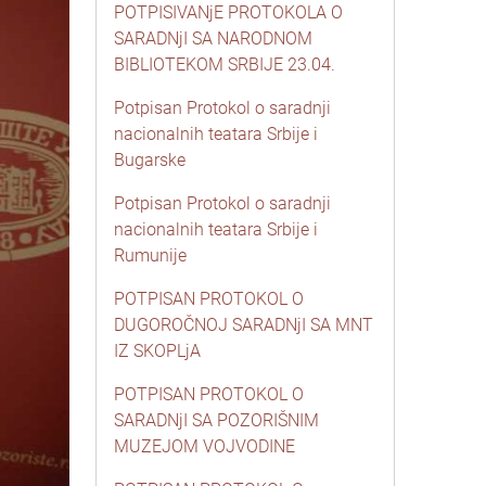
POTPISIVANjE PROTOKOLA O
SARADNjI SA NARODNOM
BIBLIOTEKOM SRBIJE 23.04.
Potpisan Protokol o saradnji
nacionalnih teatara Srbije i
Bugarske
Potpisan Protokol o saradnji
nacionalnih teatara Srbije i
Rumunije
POTPISAN PROTOKOL O
DUGOROČNOJ SARADNjI SA MNT
IZ SKOPLjA
POTPISAN PROTOKOL O
SARADNjI SA POZORIŠNIM
MUZEJOM VOJVODINE