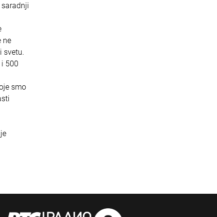
 saradnji
e
e ne
i svetu.
 i 500
koje smo
sti
je