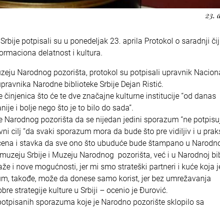
23. 
ije potpisali su u ponedeljak 23. aprila Protokol o saradnji čiji 
ormaciona delatnost i kultura.
zeju Narodnog pozorišta, protokol su potpisali upravnik Nacio
upravnika Narodne biblioteke Srbije Dejan Ristić.
 činjenica što će te dve značajne kulturne institucije “od danas
je i bolje nego što je to bilo do sada”.
e Narodnog pozorišta da se nijedan jedini sporazum “ne potpisu
i cilj “da svaki sporazum mora da bude što pre vidiljiv i u praks
ćena i stavka da sve ono što ubuduće bude štampano u Narod
uzeju Srbije i Muzeju Narodnog pozorišta, već i u Narodnoj bib
že i nove mogućnosti, jer mi smo strateški partneri i kuće koja 
m, takođe, može da donese samo korist, jer bez umrežavanja
re strategije kulture u Srbiji – ocenio je Đurović.
potpisanih sporazuma koje je Narodno pozorište sklopilo sa