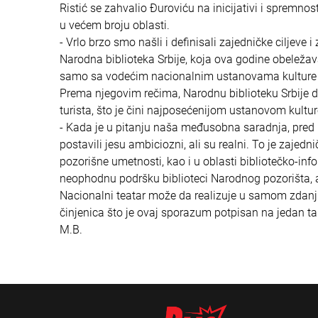
Ristić se zahvalio Đuroviću na inicijativi i spremno
u većem broju oblasti.
- Vrlo brzo smo našli i definisali zajedničke ciljeve
Narodna biblioteka Srbije, koja ova godine obeleža
samo sa vodećim nacionalnim ustanovama kulture i na
Prema njegovim rečima, Narodnu biblioteku Srbije d
turista, što je čini najposećenijom ustanovom kultur
- Kada je u pitanju naša međusobna saradnja, pred na
postavili jesu ambiciozni, ali su realni. To je zajed
pozorišne umetnosti, kao i u oblasti bibliotečko-inf
neophodnu podršku biblioteci Narodnog pozorišta, a 
Nacionalni teatar može da realizuje u samom zdanju
činjenica što je ovaj sporazum potpisan na jedan ta
M.B.