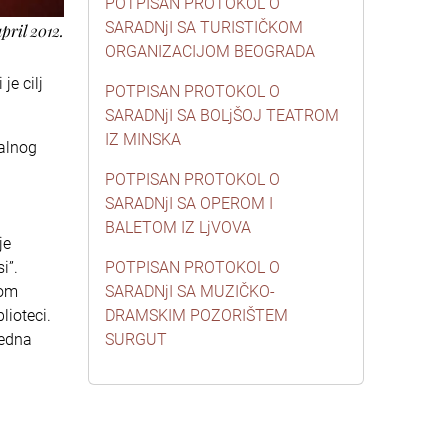
POTPISAN PROTOKOL O
SARADNjI SA TURISTIČKOM
april 2012.
ORGANIZACIJOM BEOGRADA
je cilj
POTPISAN PROTOKOL O
SARADNjI SA BOLjŠOJ TEATROM
IZ MINSKA
nalnog
POTPISAN PROTOKOL O
SARADNjI SA OPEROM I
BALETOM IZ LjVOVA
je
i”.
POTPISAN PROTOKOL O
nom
SARADNjI SA MUZIČKO-
lioteci.
DRAMSKIM POZORIŠTEM
jedna
SURGUT