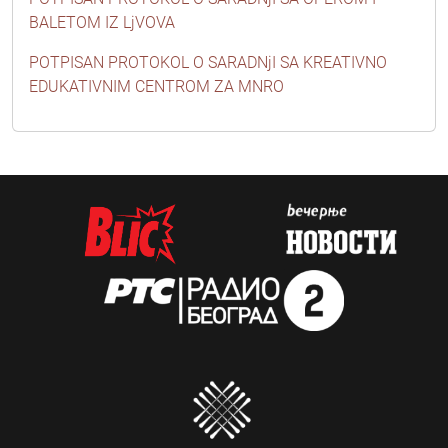
BALETOM IZ LjVOVA
POTPISAN PROTOKOL O SARADNjI SA KREATIVNO
EDUKATIVNIM CENTROM ZA MNRO