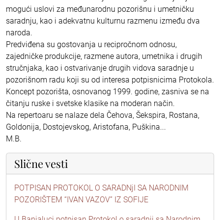
mogući uslovi za međunarodnu pozorišnu i umetničku
saradnju, kao i adekvatnu kulturnu razmenu između dva
naroda.
Predviđena su gostovanja u recipročnom odnosu,
zajedničke produkcije, razmene autora, umetnika i drugih
stručnjaka, kao i ostvarivanje drugih vidova saradnje u
pozorišnom radu koji su od interesa potpisnicima Protokola.
Koncept pozorišta, osnovanog 1999. godine, zasniva se na
čitanju ruske i svetske klasike na moderan način.
Na repertoaru se nalaze dela Čehova, Šekspira, Rostana,
Goldonija, Dostojevskog, Aristofana, Puškina...
M.B.
Slične vesti
POTPISAN PROTOKOL O SARADNjI SA NARODNIM
POZORIŠTEM “IVAN VAZOV” IZ SOFIJE
U Banjaluci potpisan Protokol o saradnji sa Narodnim