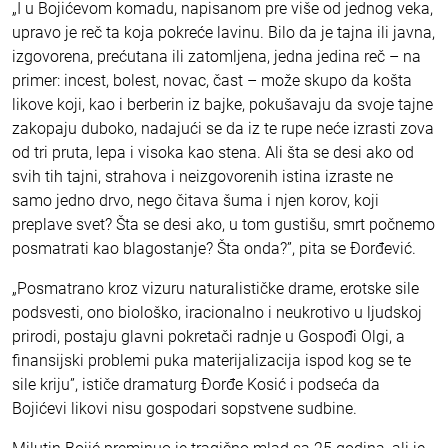
„I u Bojićevom komadu, napisanom pre više od jednog veka,
upravo je reč ta koja pokreće lavinu. Bilo da je tajna ili javna,
izgovorena, prećutana ili zatomljena, jedna jedina reč – na
primer: incest, bolest, novac, čast – može skupo da košta
likove koji, kao i berberin iz bajke, pokušavaju da svoje tajne
zakopaju duboko, nadajući se da iz te rupe neće izrasti zova
od tri pruta, lepa i visoka kao stena. Ali šta se desi ako od
svih tih tajni, strahova i neizgovorenih istina izraste ne
samo jedno drvo, nego čitava šuma i njen korov, koji
preplave svet? Šta se desi ako, u tom gustišu, smrt počnemo
posmatrati kao blagostanje? Šta onda?”, pita se Đorđević.
„Posmatrano kroz vizuru naturalističke drame, erotske sile
podsvesti, ono biološko, iracionalno i neukrotivo u ljudskoj
prirodi, postaju glavni pokretači radnje u Gospođi Olgi, a
finansijski problemi puka materijalizacija ispod kog se te
sile kriju”, ističe dramaturg Đorđe Kosić i podseća da
Bojićevi likovi nisu gospodari sopstvene sudbine.