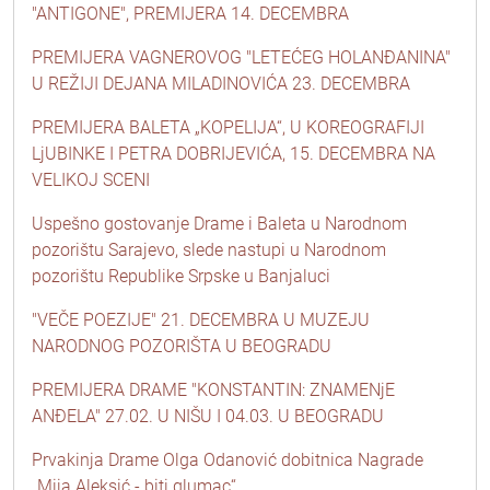
"ANTIGONE", PREMIJERA 14. DECEMBRA
PREMIJERA VAGNEROVOG "LETEĆEG HOLANĐANINA"
U REŽIJI DEJANA MILADINOVIĆA 23. DECEMBRA
PREMIJERA BALETA „KOPELIJA“, U KOREOGRAFIJI
LjUBINKE I PETRA DOBRIJEVIĆA, 15. DECEMBRA NA
VELIKOJ SCENI
Uspešno gostovanje Drame i Baleta u Narodnom
pozorištu Sarajevo, slede nastupi u Narodnom
pozorištu Republike Srpske u Banjaluci
"VEČE POEZIJE" 21. DECEMBRA U MUZEJU
NARODNOG POZORIŠTA U BEOGRADU
PREMIJERA DRAME "KONSTANTIN: ZNAMENjE
ANĐELA" 27.02. U NIŠU I 04.03. U BEOGRADU
Prvakinja Drame Olga Odanović dobitnica Nagrade
„Mija Aleksić - biti glumac“