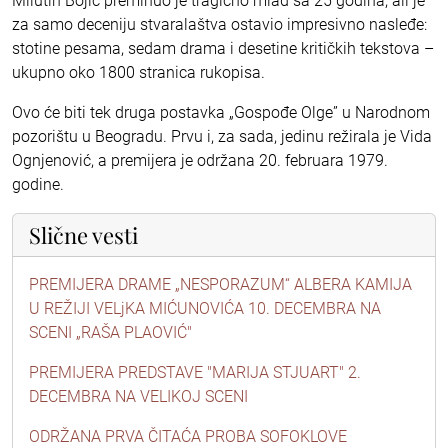
Milutin Bojić preminuo je tragično mlad sa 25 godina, ali je
za samo deceniju stvaralaštva ostavio impresivno nasleđe:
stotine pesama, sedam drama i desetine kritičkih tekstova –
ukupno oko 1800 stranica rukopisa.
Ovo će biti tek druga postavka „Gospođe Olge” u Narodnom
pozorištu u Beogradu. Prvu i, za sada, jedinu režirala je Vida
Ognjenović, a premijera je održana 20. februara 1979.
godine.
Slične vesti
PREMIJERA DRAME „NESPORAZUM“ ALBERA KAMIJA
U REŽIJI VELjKA MIĆUNOVIĆA 10. DECEMBRA NA
SCENI „RAŠA PLAOVIĆ"
PREMIJERA PREDSTAVE "MARIJA STJUART" 2.
DECEMBRA NA VELIKOJ SCENI
ODRŽANA PRVA ČITAĆA PROBA SOFOKLOVE