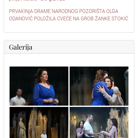
PRVAKINjA DRAME NARODNOG POZORIŠTA OLGA
ODANOVIĆ POLOŽILA CVEĆE NA GROB ŽANKE STOKIĆ
Galerija
dra00638
dra01201
dra07238
dra08429