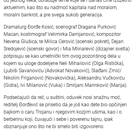
od jednog veka, obrađuje teme koje se i danas čine izuzetno
aktuelnim, kao što su nadmoć kapitala nad moralom,
moralni bankrot, a pre svega sukob generacija.
Dramaturg Đorđe Kosić, scenograf Dragana Purković
Macan, kostimograf Velimirka Damjanović, kompozitor
Nevena Glušica, te Milica Cerović (scenski pokret), Dejan
Sredojević (scenski govor) i Mia Mlinarević (dizajner svetla)
potpisuju se kao umetnički tim ovog pozorišnog dela u
kojem su uloge dodeljene Neli Mihailović (Olga Ristićka),
Ljubiši Savanoviću (Advokat Novaković), Slađani Zrnić/
Nikolini Friganović (Novakovićka), Aleksandru Vučkoviću
(Gidra), Ivi Milanović (Vuka) i Smiljani Marinković (Marija).
Podsećajući da reč, u suštini, oduvek nosi snažnu moć,
reditelj Đorđević se prisetio da je još kao dete bio opčinjen
bajkom o caru Trojanu i njegovim kozjim ušima, kao i o
berberinu koji, čuvajući i sebe i poverenu tajnu, ipak
obznanjuje ono što ne bi smelo biti izgovoreno.