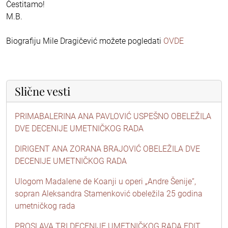
Čestitamo!
M.B.
Biografiju Mile Dragičević možete pogledati
OVDE
Slične vesti
PRIMABALERINA ANA PAVLOVIĆ USPEŠNO OBELEŽILA
DVE DECENIJE UMETNIČKOG RADA
DIRIGENT ANA ZORANA BRAJOVIĆ OBELEŽILA DVE
DECENIJE UMETNIČKOG RADA
Ulogom Madalene de Koanji u operi „Andre Šenije“,
sopran Aleksandra Stamenković obeležila 25 godina
umetničkog rada
PROSLAVA TRI DECENIJE UMETNIČKOG RADA EDIT