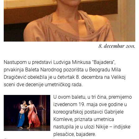
8. decembar 2011.
Nastupom u predstavi Ludviga Minkusa “Bajadera”,
prvakinja Baleta Narodnog pozorišta u Beogradu Mila
Dragičević obeležila je u četvrtak 8. decembra na Velikoj
sceni dve decenije umetničkog rada.
U ovom baletu, u tri čina, premijerno
izvedenom 19. maja ove godine u
koreografskoj postavci Gabrijele
Komleve, priznata umetnica
nastupila je u ulozi Nikije – indijske
plesačice, bajadere.