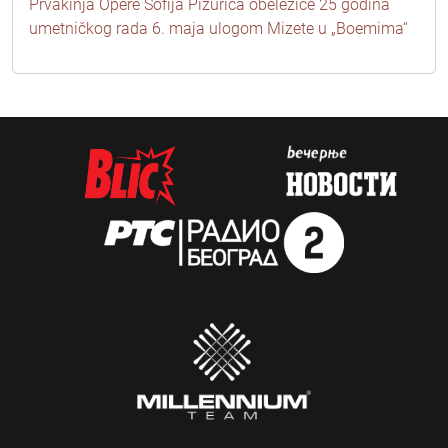
Prvakinja Opere Sofija Pižurica obeležiće 25 godina
umetničkog rada 6. maja ulogom Mizete u „Boemima“