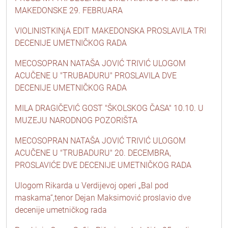
MAKEDONSKE 29. FEBRUARA
VIOLINISTKINjA EDIT MAKEDONSKA PROSLAVILA TRI
DECENIJE UMETNIČKOG RADA
MECOSOPRAN NATAŠA JOVIĆ TRIVIĆ ULOGOM
ACUČENE U "TRUBADURU" PROSLAVILA DVE
DECENIJE UMETNIČKOG RADA
MILA DRAGIČEVIĆ GOST "ŠKOLSKOG ČASA" 10.10. U
MUZEJU NARODNOG POZORIŠTA
MECOSOPRAN NATAŠA JOVIĆ TRIVIĆ ULOGOM
ACUČENE U "TRUBADURU" 20. DECEMBRA,
PROSLAVIĆE DVE DECENIJE UMETNIČKOG RADA
Ulogom Rikarda u Verdijevoj operi „Bal pod
maskama“,tenor Dejan Maksimović proslavio dve
decenije umetničkog rada