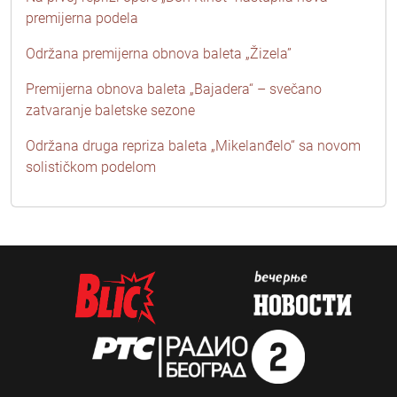
premijerna podela
Održana premijerna obnova baleta „Žizela”
Premijerna obnova baleta „Bajadera“ – svečano
zatvaranje baletske sezone
Održana druga repriza baleta „Mikelanđelo“ sa novom
solističkom podelom