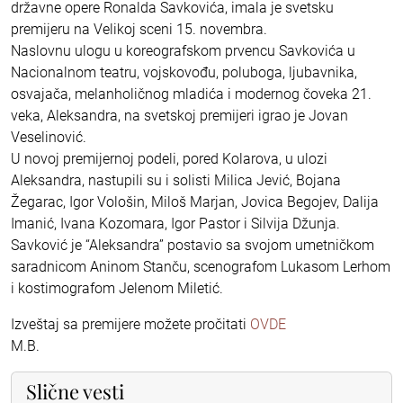
državne opere Ronalda Savkovića, imala je svetsku
premijeru na Velikoj sceni 15. novembra.
Naslovnu ulogu u koreografskom prvencu Savkovića u
Nacionalnom teatru, vojskovođu, poluboga, ljubavnika,
osvajača, melanholičnog mladića i modernog čoveka 21.
veka, Aleksandra, na svetskoj premijeri igrao je Jovan
Veselinović.
U novoj premijernoj podeli, pored Kolarova, u ulozi
Aleksandra, nastupili su i solisti Milica Jević, Bojana
Žegarac, Igor Vološin, Miloš Marjan, Jovica Begojev, Dalija
Imanić, Ivana Kozomara, Igor Pastor i Silvija Džunja.
Savković je “Aleksandra” postavio sa svojom umetničkom
saradnicom Aninom Stanču, scenografom Lukasom Lerhom
i kostimografom Jelenom Miletić.
Izveštaj sa premijere možete pročitati
OVDE
M.B.
Slične vesti