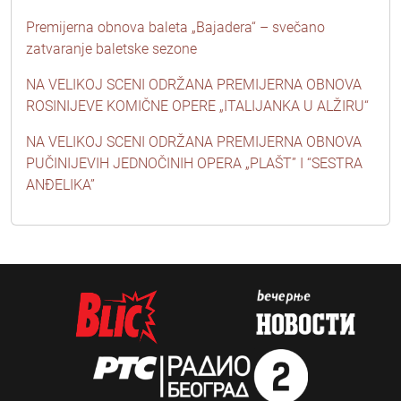
Premijerna obnova baleta „Bajadera“ – svečano
zatvaranje baletske sezone
NA VELIKOJ SCENI ODRŽANA PREMIJERNA OBNOVA
ROSINIJEVE KOMIČNE OPERE „ITALIJANKA U ALŽIRU“
NA VELIKOJ SCENI ODRŽANA PREMIJERNA OBNOVA
PUČINIJEVIH JEDNOČINIH OPERA „PLAŠT” I “SESTRA
ANĐELIKA”