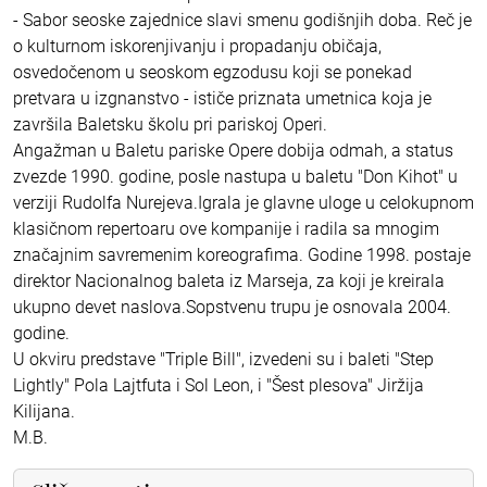
- Sabor seoske zajednice slavi smenu godišnjih doba. Reč je
o kulturnom iskorenjivanju i propadanju običaja,
osvedočenom u seoskom egzodusu koji se ponekad
pretvara u izgnanstvo - ističe priznata umetnica koja je
završila Baletsku školu pri pariskoj Operi.
Angažman u Baletu pariske Opere dobija odmah, a status
zvezde 1990. godine, posle nastupa u baletu "Don Kihot" u
verziji Rudolfa Nurejeva.Igrala je glavne uloge u celokupnom
klasičnom repertoaru ove kompanije i radila sa mnogim
značajnim savremenim koreografima. Godine 1998. postaje
direktor Nacionalnog baleta iz Marseja, za koji je kreirala
ukupno devet naslova.Sopstvenu trupu je osnovala 2004.
godine.
U okviru predstave "Triple Bill", izvedeni su i baleti "Step
Lightly" Pola Lajtfuta i Sol Leon, i "Šest plesova" Jiržija
Kilijana.
M.B.