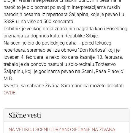
Bio je i vrstan interpretator crnačkih duhovnih pesama, a
naročito je bio poznat po svojim interpretacijama ruskih
narodnih pesama iz repertoara Šaljapina, koje je pevao i u
SSSR-u, na više od 500 koncerata.
Dobitnik je velikog broja značajnih nagrada kao i Posebnog
priznanja za doprinos kulturi Republike Srbije.
Na sceni je bio do poslednjeg daha – pored tekućeg
repertoara, spremao se i za obnovu “Don Karlosa” koji je
izveden 4. februara, a nekoliko dana kasnije, 13. februara,
trebalo je da ponovo nastupi u solo-recitalu Toržestvo
Šaljapinu, koji je godinama pevao na Sceni „Raša Plaović“.
M.B.
Izveštaj sa sahrane Živana Saramandića možete pročitati
OVDE
Slične vesti
NA VELIKOJ SCENI ODRŽANO SEĆANjE NA ŽIVANA