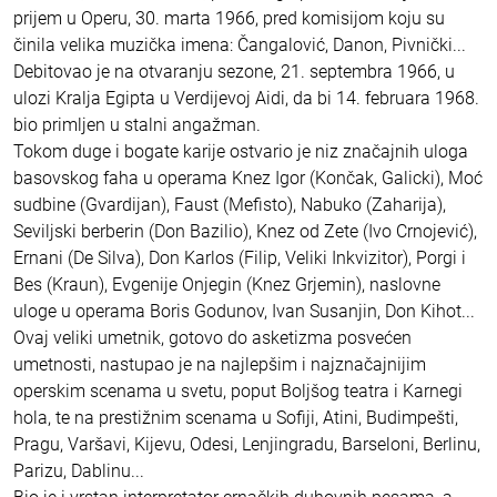
prijem u Operu, 30. marta 1966, pred komisijom koju su
činila velika muzička imena: Čangalović, Danon, Pivnički...
Debitovao je na otvaranju sezone, 21. septembra 1966, u
ulozi Kralja Egipta u Verdijevoj Aidi, da bi 14. februara 1968.
bio primljen u stalni angažman.
Tokom duge i bogate karije ostvario je niz značajnih uloga
basovskog faha u operama Knez Igor (Končak, Galicki), Moć
sudbine (Gvardijan), Faust (Mefisto), Nabuko (Zaharija),
Seviljski berberin (Don Bazilio), Knez od Zete (Ivo Crnojević),
Ernani (De Silva), Don Karlos (Filip, Veliki Inkvizitor), Porgi i
Bes (Kraun), Evgenije Onjegin (Knez Grjemin), naslovne
uloge u operama Boris Godunov, Ivan Susanjin, Don Kihot...
Ovaj veliki umetnik, gotovo do asketizma posvećen
umetnosti, nastupao je na najlepšim i najznačajnijim
operskim scenama u svetu, poput Boljšog teatra i Karnegi
hola, te na prestižnim scenama u Sofiji, Atini, Budimpešti,
Pragu, Varšavi, Kijevu, Odesi, Lenjingradu, Barseloni, Berlinu,
Parizu, Dablinu...