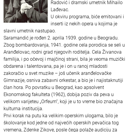
Radović i dramski umetnik Mihailo
Lađevac.
U okviru programa, biće emitovani i
inserti iz nekih opera u kojima je
slavni umetnik nastupao.
Saramandić je rođen 2. aprila 1939. godine u Beogradu.
Zbog bombardovanja, 1941. godine cela porodica se seli u
Aranđelovac, rodni grad njegovih roditelja. Cela Živanova
familija, i po očevoj i majčinoj strani, bila je veoma muzički
obdarena i talentovana, pa je i on u ranoj mladosti
zakoračio u svet muzike – još učenik aranđelovačke
Gimnazije, osniva zabavni orkestar, a bio je i najistaknutiji
član hora. Po povratku u Beograd, kao apsolvent
Ekonomskog fakulteta (1962), dobija poziv da peva u
velikom varijeteu „Orfeum“, koji je u to vreme bio značajna
kulturna institucija.
Prvi korak na putu ka velikim operskim ulogama, bilo je
školovanje kod jedne od najvećih operskih pevačica tog
vremena, Zdenke Zikove, posle čega polaže audiciju za