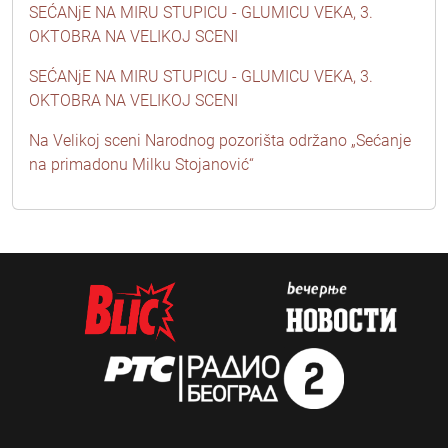
SEĆANjE NA MIRU STUPICU - GLUMICU VEKA, 3.
OKTOBRA NA VELIKOJ SCENI
SEĆANjE NA MIRU STUPICU - GLUMICU VEKA, 3.
OKTOBRA NA VELIKOJ SCENI
Na Velikoj sceni Narodnog pozorišta održano „Sećanje
na primadonu Milku Stojanović“