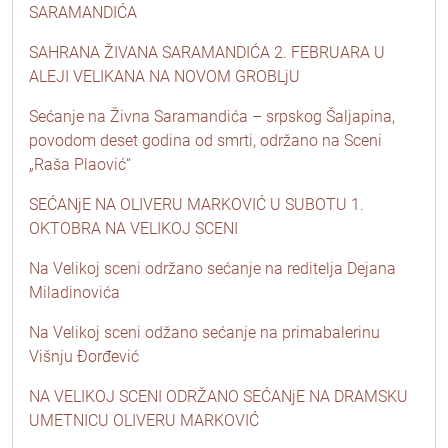
SARAMANDIĆA
SAHRANA ŽIVANA SARAMANDIĆA 2. FEBRUARA U
ALEJI VELIKANA NA NOVOM GROBLjU
Sećanje na Živna Saramandića – srpskog Šaljapina,
povodom deset godina od smrti, održano na Sceni
„Raša Plaović“
SEĆANjE NA OLIVERU MARKOVIĆ U SUBOTU 1.
OKTOBRA NA VELIKOJ SCENI
Na Velikoj sceni održano sećanje na reditelja Dejana
Miladinovića
Na Velikoj sceni odžano sećanje na primabalerinu
Višnju Đorđević
NA VELIKOJ SCENI ODRŽANO SEĆANjE NA DRAMSKU
UMETNICU OLIVERU MARKOVIĆ