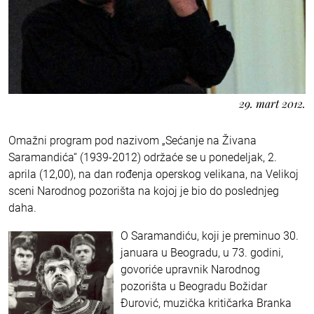
29. mart 2012.
Omažni program pod nazivom „Sećanje na Živana
Saramandića“ (1939-2012) održaće se u ponedeljak, 2.
aprila (12,00), na dan rođenja operskog velikana, na Velikoj
sceni Narodnog pozorišta na kojoj je bio do poslednjeg
daha.
O Saramandiću, koji je preminuo 30.
januara u Beogradu, u 73. godini,
govoriće upravnik Narodnog
pozorišta u Beogradu Božidar
Đurović, muzička kritičarka Branka