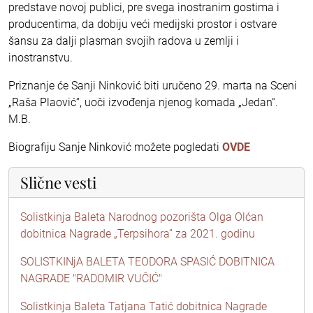
predstave novoj publici, pre svega inostranim gostima i
producentima, da dobiju veći medijski prostor i ostvare
šansu za dalji plasman svojih radova u zemlji i
inostranstvu.
Priznanje će Sanji Ninković biti uručeno 29. marta na Sceni
„Raša Plaović“, uoči izvođenja njenog komada „Jedan“.
M.B.
Biografiju Sanje Ninković možete pogledati
OVDE
Slične vesti
Solistkinja Baleta Narodnog pozorišta Olga Olćan
dobitnica Nagrade „Terpsihora” za 2021. godinu
SOLISTKINjA BALETA TEODORA SPASIĆ DOBITNICA
NAGRADE "RADOMIR VUČIĆ"
Solistkinja Baleta Tatjana Tatić dobitnica Nagrade