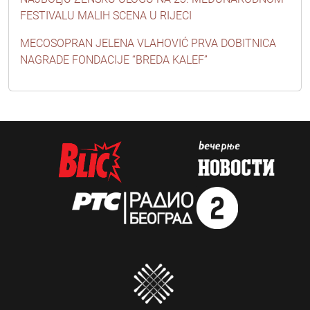
FESTIVALU MALIH SCENA U RIJECI
MECOSOPRAN JELENA VLAHOVIĆ PRVA DOBITNICA
NAGRADE FONDACIJE “BREDA KALEF”