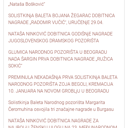
„Nataša Bošković“
SOLISTKINjA BALETA BOJANA ŽEGARAC DOBITNICA
NAGRADE „RADOMIR VUČIĆ“, URUČENjE 29.04.
NATAŠA NINKOVIĆ DOBITNICA GODIŠNjE NAGRADE
JUGOSLOVENSKOG DRAMSKOG POZORIŠTA
GLUMICA NARODNOG POZORIŠTA U BEOGRADU
NADA ŠARGIN PRVA DOBITNICA NAGRADE „RUŽICA
SOKIĆ”
PREMINULA NEKADAŠNjA PRVA SOLISTKINjA BALETA
NARODNOG POZORIŠTA ZOJA BEGOLI, KREMACIJA
10. JANUARA NA NOVOM GROBLjU U BEOGRADU
Solistkinja Baleta Narodnog pozorišta Margarita
Čeromuhina osvojila tri značajne nagrade u Burgasu
NATAŠA NINKOVIĆ DOBITNICA NAGRADE ZA
NAJBOLjU ŽENSKU ULOGU NA 23. MEĐUNARODNOM