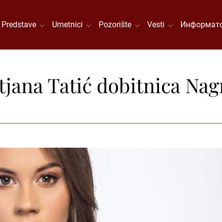
Predstave
Umetnici
Pozorište
Vesti
Информато
atjana Tatić dobitnica Na