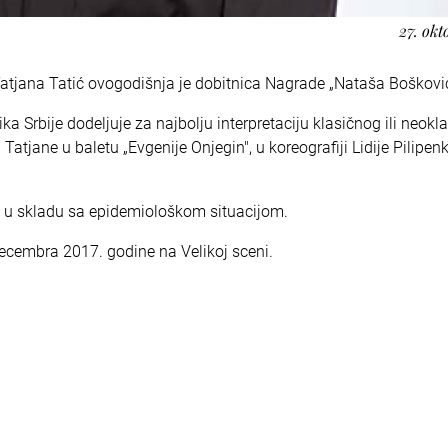
27. okt
Tatjana Tatić ovogodišnja je dobitnica Nagrade „Nataša Boškovi
ka Srbije dodeljuje za najbolju interpretaciju klasičnog ili neokl
 Tatjane u baletu „Evgenije Onjegin", u koreografiji Lidije Pilipenk
 u skladu sa epidemiološkom situacijom.
decembra 2017. godine na Velikoj sceni.