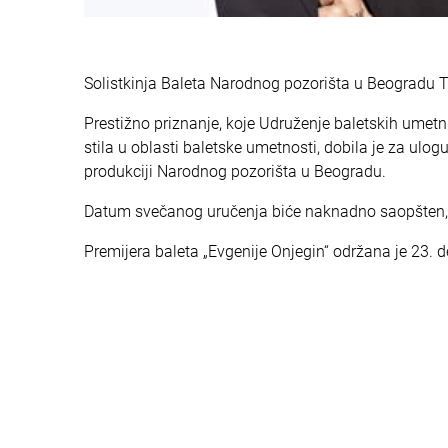
Solistkinja Baleta Narodnog pozorišta u Beogradu 
Prestižno priznanje, koje Udruženje baletskih umetni
stila u oblasti baletske umetnosti, dobila je za ulogu
produkciji Narodnog pozorišta u Beogradu.
Datum svečanog uručenja biće naknadno saopšten,
Premijera baleta „Evgenije Onjegin“ održana je 23. 