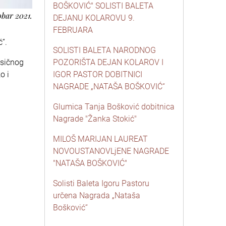
BOŠKOVIĆ" SOLISTI BALETA
obar 2021.
DEJANU KOLAROVU 9.
FEBRUARA
ć“.
SOLISTI BALETA NARODNOG
asičnog
POZORIŠTA DEJAN KOLAROV I
o i
IGOR PASTOR DOBITNICI
NAGRADE „NATAŠA BOŠKOVIĆ“
Glumica Tanja Bošković dobitnica
Nagrade "Žanka Stokić"
MILOŠ MARIJAN LAUREAT
NOVOUSTANOVLjENE NAGRADE
"NATAŠA BOŠKOVIĆ"
Solisti Baleta Igoru Pastoru
určena Nagrada „Nataša
Bošković“