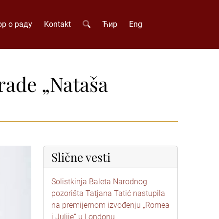
р о раду
Kontakt
Ћир
Eng
grade „Nataša
Slične vesti
Solistkinja Baleta Narodnog
pozorišta Tatjana Tatić nastupila
na premijernom izvođenju „Romea
i Julije“ u Londonu