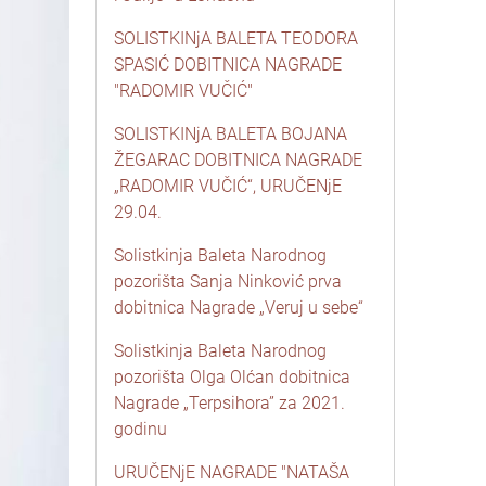
SOLISTKINjA BALETA TEODORA
SPASIĆ DOBITNICA NAGRADE
"RADOMIR VUČIĆ"
SOLISTKINjA BALETA BOJANA
ŽEGARAC DOBITNICA NAGRADE
„RADOMIR VUČIĆ“, URUČENjE
29.04.
Solistkinja Baleta Narodnog
pozorišta Sanja Ninković prva
dobitnica Nagrade „Veruj u sebe“
Solistkinja Baleta Narodnog
pozorišta Olga Olćan dobitnica
Nagrade „Terpsihora” za 2021.
godinu
URUČENjE NAGRADE "NATAŠA