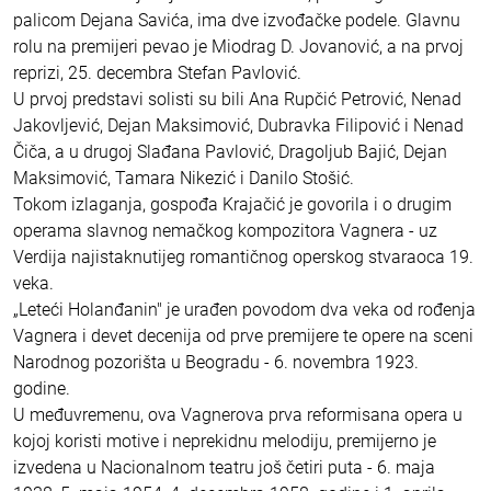
palicom Dejana Savića, ima dve izvođačke podele. Glavnu
rolu na premijeri pevao je Miodrag D. Jovanović, a na prvoj
reprizi, 25. decembra Stefan Pavlović.
U prvoj predstavi solisti su bili Ana Rupčić Petrović, Nenad
Jakovljević, Dejan Maksimović, Dubravka Filipović i Nenad
Čiča, a u drugoj Slađana Pavlović, Dragoljub Bajić, Dejan
Maksimović, Tamara Nikezić i Danilo Stošić.
Tokom izlaganja, gospođa Krajačić je govorila i o drugim
operama slavnog nemačkog kompozitora Vagnera - uz
Verdija najistaknutijeg romantičnog operskog stvaraoca 19.
veka.
„Leteći Holanđanin" je urađen povodom dva veka od rođenja
Vagnera i devet decenija od prve premijere te opere na sceni
Narodnog pozorišta u Beogradu - 6. novembra 1923.
godine.
U međuvremenu, ova Vagnerova prva reformisana opera u
kojoj koristi motive i neprekidnu melodiju, premijerno je
izvedena u Nacionalnom teatru još četiri puta - 6. maja