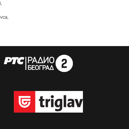
i,
evca,