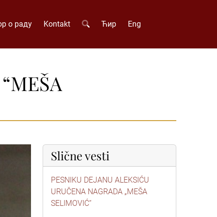
р о раду
Kontakt
Ћир
Eng
 “MEŠA
Slične vesti
PESNIKU DEJANU ALEKSIĆU
URUČENA NAGRADA „MEŠA
SELIMOVIĆ“