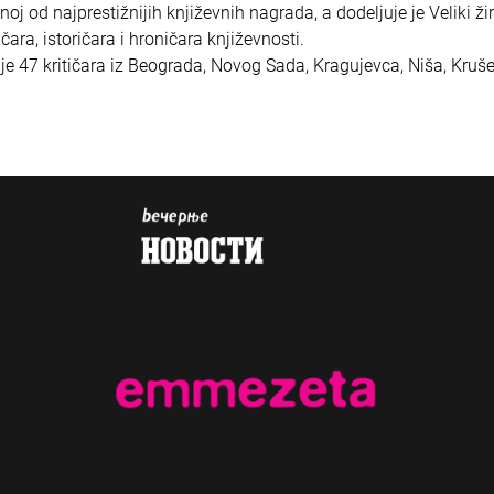
oj od najprestižnijih književnih nagrada, a dodeljuje je Veliki žir
ičara, istoričara i hroničara književnosti.
 je 47 kritičara iz Beograda, Novog Sada, Kragujevca, Niša, Kruš