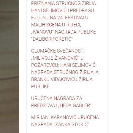
PRIZNANjA STRUČNOG ŽIRIJA
HANI SELIMOVIĆ I PREDRAGU
EJDUSU NA 24. FESTIVALU
MALIH SCENA U RIJECI,
„IVANOVU“ NAGRADA PUBLIKE
"DALIBOR FORETIĆ"
GLUMAČKE SVEČANOSTI
„MILIVOJE ŽIVANOVIĆ“ U
POŽAREVCU: HANI SELIMOVIĆ
NAGRADA STRUČNOG ŽIRIJA, A
BRANKU VIDAKOVIĆU ŽIRIJA
PUBLIKE
URUČENA NAGRADA ZA
PREDSTAVU „HEDA GABLER”
MIRJANI KARANOVIĆ URUČENA
NAGRADA “ŽANKA STOKIĆ”