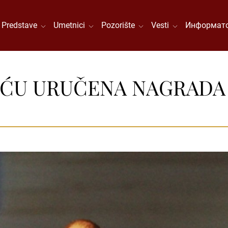
Predstave
Umetnici
Pozorište
Vesti
Информато
IĆU URUČENA NAGRADA