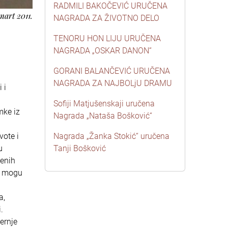
RADMILI BAKOČEVIĆ URUČENA
 mart 2011.
NAGRADA ZA ŽIVOTNO DELO
TENORU HON LIJU URUČENA
g
NAGRADA „OSKAR DANON“
GORANI BALANČEVIĆ URUČENA
NAGRADA ZA NAJBOLjU DRAMU
 i
Sofiji Matjušenskaji uručena
mke iz
Nagrada „Nataša Bošković“
vote i
Nagrada „Žanka Stokić“ uručena
u
Tanji Bošković
ženih
ne mogu
a,
.
ernje