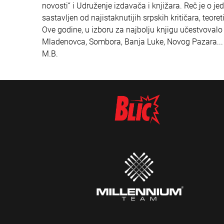
novosti“ i Udruženje izdavača i knjižara. Reč je o jedn
sastavljen od najistaknutijih srpskih kritičara, teoret
Ove godine, u izboru za najbolju knjigu učestvovalo
Mladenovca, Sombora, Banja Luke, Novog Pazara...
M.B.