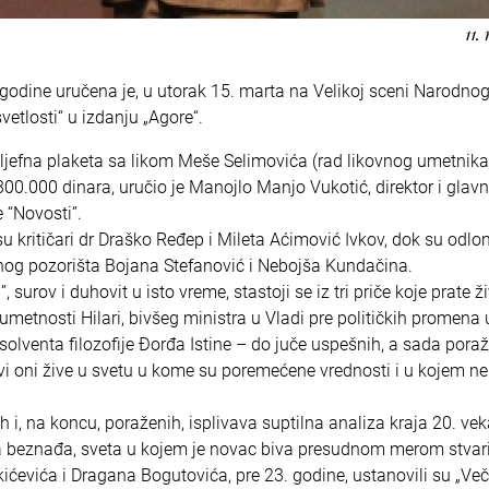
11.
godine uručena je, u utorak 15. marta na Velikoj sceni Narodno
vetlosti“ u izdanju „Agore“.
eljefna plaketa sa likom Meše Selimovića (rad likovnog umetnika
0.000 dinara, uručio je Manojlo Manjo Vukotić, direktor i glavni
 “Novosti”.
u kritičari dr Draško Ređep i Mileta Aćimović Ivkov, dok su odlo
nog pozorišta Bojana Stefanović i Nebojša Kundačina.
surov i duhovit u isto vreme, stastoji se iz tri priče koje prate ži
umetnosti Hilari, bivšeg ministra u Vladi pre političkih promena 
olventa filozofije Đorđa Istine – do juče uspešnih, a sada pora
da svi oni žive u svetu u kome su poremećene vrednosti i u kojem 
i, na koncu, poraženih, isplivava suptilna analiza kraja 20. vek
eta beznađa, sveta u kojem je novac biva presudnom merom stvari
ićevića i Dragana Bogutovića, pre 23. godine, ustanovili su „Več