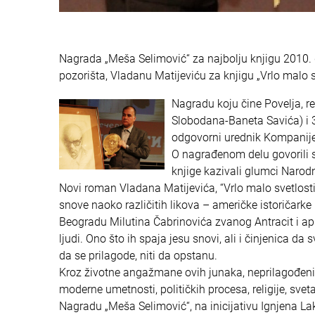
Nagrada „Meša Selimović“ za najbolju knjigu 2010. 
pozorišta, Vladanu Matijeviću za knjigu „Vrlo malo s
Nagradu koju čine Povelja, r
Slobodana-Baneta Savića) i 30
odgovorni urednik Kompanije
O nagrađenom delu govorili s
knjige kazivali glumci Narod
Novi roman Vladana Matijevića, “Vrlo malo svetlosti”, 
snove naoko različitih likova – američke istoričarke 
Beogradu Milutina Čabrinovića zvanog Antracit i aps
ljudi. Ono što ih spaja jesu snovi, ali i činjenica 
da se prilagode, niti da opstanu.
Kroz životne angažmane ovih junaka, neprilagođenih 
moderne umetnosti, političkih procesa, religije, sv
Nagradu „Meša Selimović“, na inicijativu Ignjena Lak