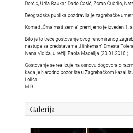
Dorčić, Urša Raukar, Dado Ćosić, Zoran Čubrilo, Na
Beogradska publika pozdravila je zagrebačke umet
Komad „Črna mati zemla“ premijerno je izveden 1. a
Bilo je to treće gostovanje ovog renomiranog zagr
nastupa sa predstavama „Hinkeman” Ernesta Tolera u 
Ivana Vidića, u režiji Paola Mađelija (23.01.2018.).
Gostovanje se realizuje na osnovu dogovora o raz
kada je Narodno pozorište u Zagrebačkom kazalištu m
Lolića.
M.B.
Galerija