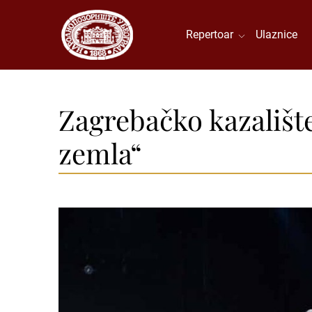
Repertoar
Ulaznice
Zagrebačko kazališt
zemla“