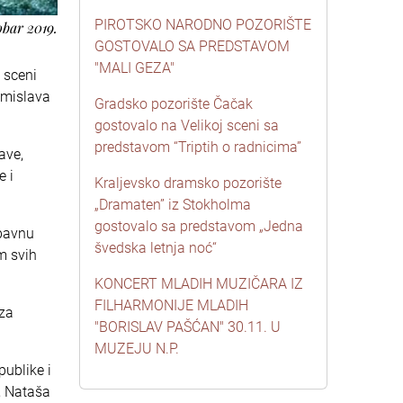
PIROTSKO NARODNO POZORIŠTE
obar 2019.
GOSTOVALO SA PREDSTAVOM
"MALI GEZA"
 sceni
omislava
Gradsko pozorište Čačak
gostovalo na Velikoj sceni sa
predstavom “Triptih o radnicima”
ave,
e i
Kraljevsko dramsko pozorište
„Dramaten” iz Stokholma
gostovalo sa predstavom „Jedna
ubavnu
švedska letnja noć“
m svih
KONCERT MLADIH MUZIČARA IZ
FILHARMONIJE MLADIH
 za
"BORISLAV PAŠĆAN" 30.11. U
MUZEJU N.P.
publike i
a, Nataša