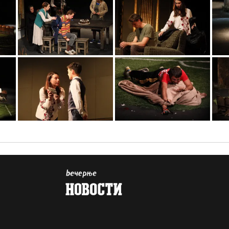
0o3a1785
0o3a1131
0o3a1077
0o3a1897