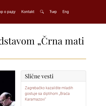
р о раду
Kontakt
Ћир
Eng
edstavom „Črna mati
Slične vesti
Zagrebačko kazalište mladih
gostuje sa diptihom „Braća
Karamazovi”