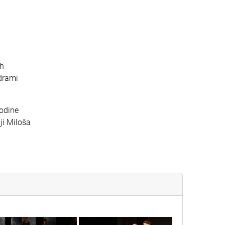
.
ih
 drami
odine
ji Miloša