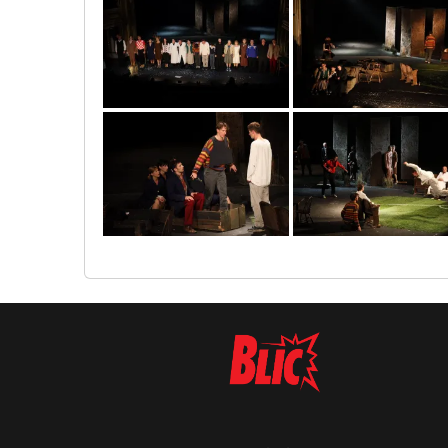
0o3a1967
0o3a1958
0o3a1932
0o3a1857