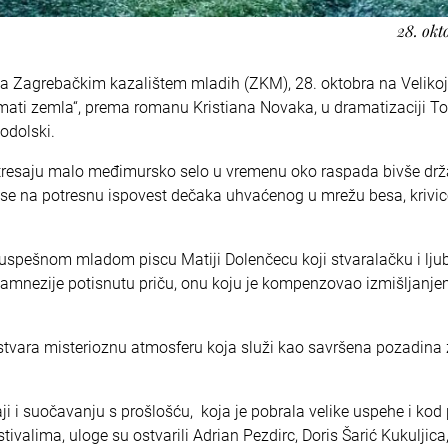
28. okt
sa Zagrebačkim kazalištem mladih (ZKM), 28. oktobra na Velikoj
 mati zemla“, prema romanu Kristiana Novaka, u dramatizaciji T
Podolski.
otresaju malo međimursko selo u vremenu oko raspada bivše drž
se na potresnu ispovest dečaka uhvaćenog u mrežu besa, krivic
 uspešnom mladom piscu Matiji Dolenčecu koji stvaralačku i lj
 amnezije potisnutu priču, onu koju je kompenzovao izmišljanje
a“ stvara misterioznu atmosferu koja služi kao savršena pozadina
aji i suočavanju s prošlošću, koja je pobrala velike uspehe i kod 
tivalima, uloge su ostvarili Adrian Pezdirc, Doris Šarić Kukuljic