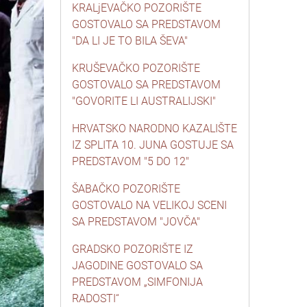
KRALjEVAČKO POZORIŠTE
GOSTOVALO SA PREDSTAVOM
"DA LI JE TO BILA ŠEVA"
KRUŠEVAČKO POZORIŠTE
GOSTOVALO SA PREDSTAVOM
"GOVORITE LI AUSTRALIJSKI"
HRVATSKO NARODNO KAZALIŠTE
IZ SPLITA 10. JUNA GOSTUJE SA
PREDSTAVOM "5 DO 12"
ŠABAČKO POZORIŠTE
GOSTOVALO NA VELIKOJ SCENI
SA PREDSTAVOM "JOVČA"
GRADSKO POZORIŠTE IZ
JAGODINE GOSTOVALO SA
PREDSTAVOM „SIMFONIJA
RADOSTI“