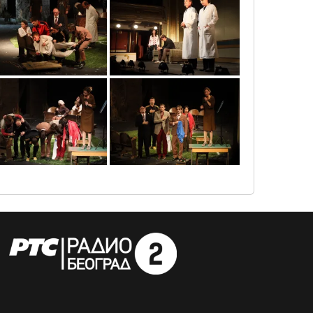
0o3a1874
0o3a1055
0o3a1774
0o3a1759