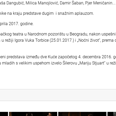
taša Dangubić, Milica Manojlović, Damir Šaban, Pjer Meničanin..
nike na kraju predstave dugim i snažnim aplauzom.
prila 2017. godine.
ebačkog teatra u Narodnom pozorištu u Beogradu, nakon uspešn
režiji Igora Vuka Torbice (25.01.2017.) i „Noćni život“, prema
meni predstava između dve Kuće započetog 4. decembra 2016. g
ladih s velikim uspehom izvelo Šilerovu „Mariju Stjuart“ u reži