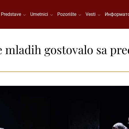
Predstave
Umetnici
Pozorište
Vesti
Информато
e mladih gostovalo sa pr