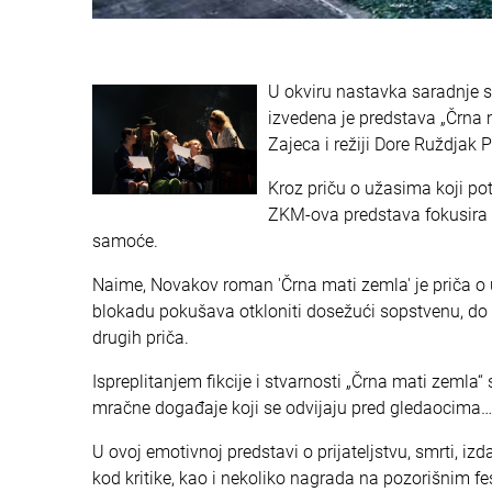
U okviru nastavka saradnje 
izvedena je predstava „Črna
Zajeca i režiji Dore Ruždjak 
Kroz priču o užasima koji p
ZKM-ova predstava fokusira 
samoće.
Naime, Novakov roman 'Črna mati zemla' je priča o
blokadu pokušava otkloniti dosežući sopstvenu, do
drugih priča.
Ispreplitanjem fikcije i stvarnosti „Črna mati zeml
mračne događaje koji se odvijaju pred gledaocima…
U ovoj emotivnoj predstavi o prijateljstvu, smrti, izd
kod kritike, kao i nekoliko nagrada na pozorišnim fes