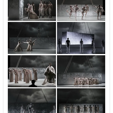
ar-20180515img_7951
ar-20180515img_8440
ar-20180515img_8482
ar-20180515img_9239
ar-20180515img_7349
ar-20180515img_7998
ar-20180515img_9197
ar-20180515img_7018