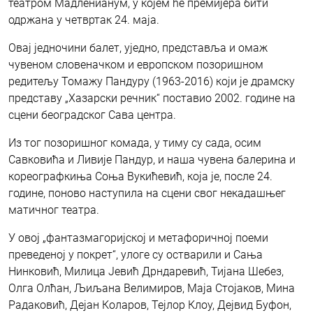
театром Мадленианум, у којем ће премијера бити
одржана у четвртак 24. маја.
Овај једночини балет, уједно, представља и омаж
чувеном словеначком и европском позоришном
редитељу Томажу Пандуру (1963-2016) који је драмску
представу „Хазарски речник“ поставио 2002. године на
сцени београдског Сава центра.
Из тог позоришног комада, у тиму су сада, осим
Савковића и Ливије Пандур, и наша чувена балерина и
кореографкиња Соња Вукићевић, која је, после 24.
године, поново наступила на сцени свог некадашњег
матичног театра.
У овој „фантазмагоријској и метафоричној поеми
преведеној у покрет“, улоге су остварили и Сања
Нинковић, Милица Јевић Дрндаревић, Тијана Шебез,
Олга Олћан, Љиљана Велимиров, Маја Стојаков, Мина
Радаковић, Дејан Коларов, Тејлор Клоу, Дејвид Буфон,