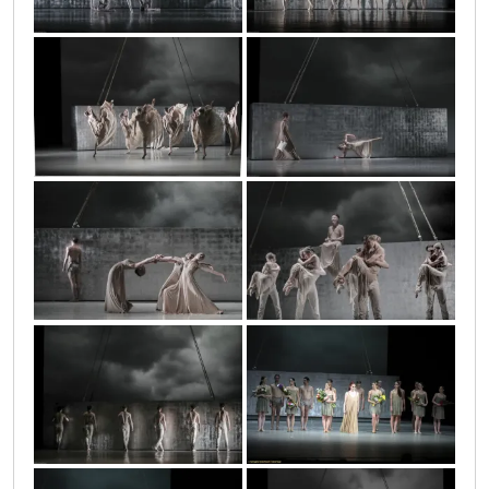
ar-20180515img_7381
ar-20180515img_8306
ar-20180515img_8919
ar-20180515img_7751
vic3591
ar-20180515img_6993