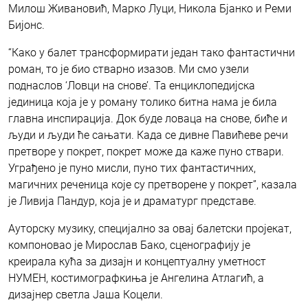
Милош Живановић, Марко Луци, Никола Бјанко и Реми
Бијонс.
“Како у балет трансформирати један тако фантастични
роман, то је био стварно изазов. Ми смо узели
поднаслов ‘Ловци на снове’. Та енциклопедијска
јединица која је у роману толико битна нама је била
главна инспирација. Док буде ловаца на снове, биће и
људи и људи ће сањати. Када се дивне Павићеве речи
претворе у покрет, покрет може да каже пуно ствари.
Уграђено је пуно мисли, пуно тих фантастичних,
магичних реченица које су претворене у покрет”, казала
је Ливија Пандур, која је и драматург представе.
Ауторску музику, специјално за овај балетски пројекат,
компоновао је Мирослав Бако, сценографију је
креирала кућа за дизајн и концептуалну уметност
НУМЕН, костимографкиња је Ангелина Атлагић, а
дизајнер светла Јаша Коцели.