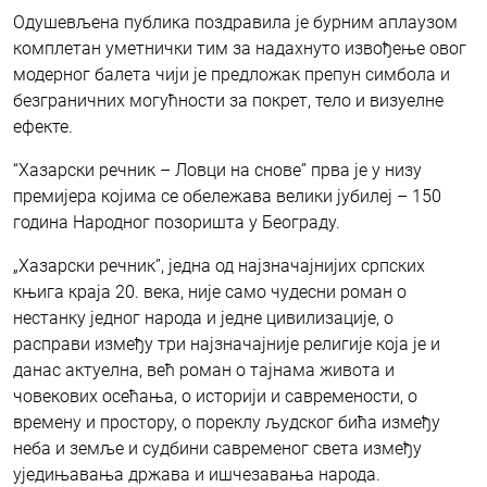
Одушевљена публика поздравила је бурним аплаузом
комплетан уметнички тим за надахнуто извођење овог
модерног балета чији је предложак препун симбола и
безграничних могућности за покрет, тело и визуелне
ефекте.
“Хазарски речник – Ловци на снове” прва је у низу
премијера којима се обележава велики јубилеј – 150
година Народног позоришта у Београду.
„Хазарски речник”, једна од најзначајнијих српских
књига краја 20. века, није само чудесни роман о
нестанку једног народа и једне цивилизације, о
расправи између три најзначајније религије која је и
данас актуелна, већ роман о тајнама живота и
човекових осећања, о историји и савремености, о
времену и простору, о пореклу људског бића између
неба и земље и судбини савременог света између
уједињавања држава и ишчезавања народа.