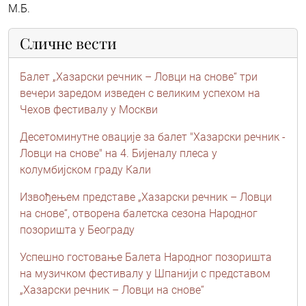
М.Б.
Сличне вести
Балет „Хазарски речник – Ловци на снове“ три
вечери заредом изведен с великим успехом на
Чехов фестивалу у Москви
Десетоминутне овације за балет "Хазарски речник -
Ловци на снове" на 4. Бијеналу плеса у
колумбијском граду Кали
Извођењем представе „Хазарски речник – Ловци
на снове“, отворена балетска сезона Народног
позоришта у Београду
Успешно гостовање Балета Народног позоришта
на музичком фестивалу у Шпанији с представом
„Хазарски речник – Ловци на снове“