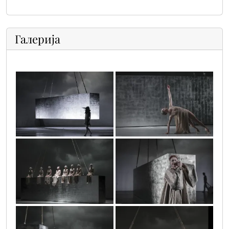
Галерија
ar-20180515img_9263
ar-20180515img_8222
ar-20180515img_7891
ar-20180515img_7470