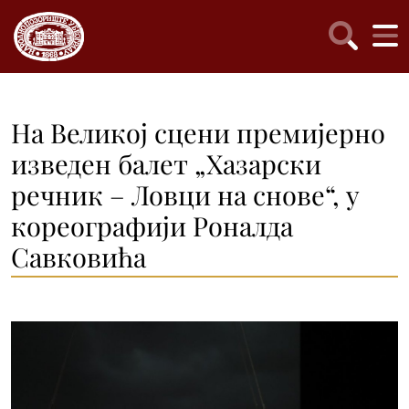
На Великој сцени премијерно
изведен балет „Хазарски
речник – Ловци на снове“, у
кореографији Роналда
Савковића