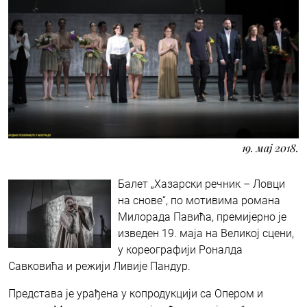
19. мај 2018.
Балет „Хазарски речник – Ловци
на снове“, по мотивима романа
Милорада Павића, премијерно је
изведен 19. маја на Великој сцени,
у кореографији Роналда
Савковића и режији Ливије Пандур.
Представа је урађена у копродукцији са Опером и