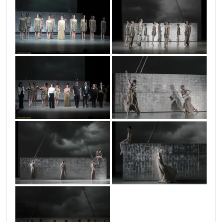
ar-20180515img_7118
vic3579
vic3596
ar-20180515img_8403
ar-20180515img_8549
ar-20180515img_9078
ar-20180515img_7041