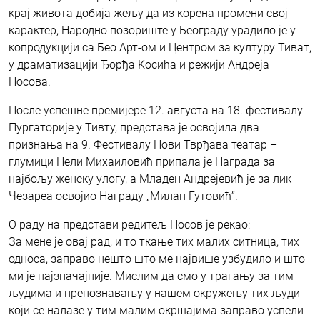
крај живота добија жељу да из корена промени свој
карактер, Народно позориште у Београду урадило је у
копродукцији са Бео Арт-ом и Центром за културу Тиват,
у драматизацији Ђорђа Kосића и режији Андреја
Носова.
После успешне премијере 12. августа на 18. фестивалу
Пургаторије у Тивту, представа је освојила два
признања на 9. Фестивалу Нови Тврђава театар –
глумици Нели Михаиловић припала је Награда за
најбољу женску улогу, а Младен Андрејевић је за лик
Чезареа освојио Награду „Милан Гутовић”.
О раду на представи редитељ Носов је рекао:
За мене је овај рад, и то ткање тих малих ситница, тих
односа, заправо нешто што ме највише узбудило и што
ми је најзначајније. Мислим да смо у трагању за тим
људима и препознавању у нашем окружењу тих људи
који се налазе у тим малим окршајима заправо успели