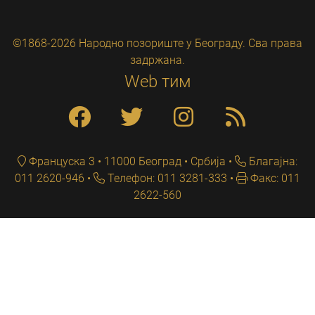
©1868-2026 Народно позориште у Београду. Сва права
задржана.
Web тим
Француска 3 • 11000 Београд • Србија
Благајна:
011 2620-946
Телефон: 011 3281-333
Факс: 011
2622-560