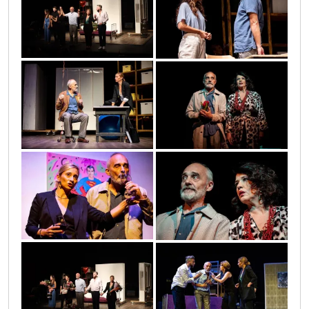
sif_1322
311416020_492497252919964_56238012824
_492497242919965_2178643438969790400_n
311723173_492497462919943_86763897513
_492497392919950_3308174137945467543_n
311362264_492497309586625_42819287261
sif_1307
311258311_492497372919952_66285480747