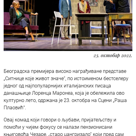
23. октобар 2022.
Београдска премијера високо награђиване представе
„Ситнице које живот значе“, по истоименом бестселеру
једног од најпопуларнијих италијанских писаца
данашњице Лоренца Маронеа, која је обележила ово
културно лето, одржана је 23. октобра на Сцени „Раша
Плаовић".
Овај комад који говори о љубави, пријатељству и
помоћи у чијем фокусу се налази пензионисани
књиговођа Чезаре, „старо џангризало“ који пред сам