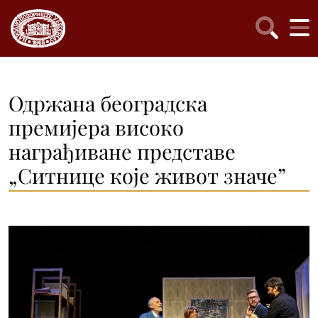
Одржана београдска
премијера високо
награђиване представе
„Ситнице које живот значе”