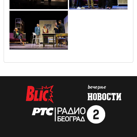
_492497296253293_2322153627892009782_n