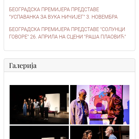
БЕОГРАДСКА ПРЕМИЈЕРА ПРЕДСТАВЕ
"УСПАВАНКА ЗА ВУКА НИЧИЈЕГ" 3. НОВЕМБРА
БЕОГРАДСКА ПРЕМИЈЕРА ПРЕДСТАВЕ "СОЛУНЦИ
ГОВОРЕ" 26. АПРИЛА НА СЦЕНИ "РАША ПЛАОВИЋ"
Галерија
sif_1320
311626511_492497449586611_83354873624