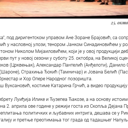
25. окто
а", под диригентском управом Ане Зоране Брајовић, са со
ћ у насловној улози, тенором Јанком Синадиновићем у р
итоном Николом Мијаиловићем, који је у овој продукцији де
први пут у новој сезони у суботу 25. октобра, на Великој сце
рков (Црквењак), Александар Пантелић (Анђелоти), Данило
(Шароне), Страхиња Ђокић (Тамничар) и Јована Белић (Пас
Оркестар и Хор Опере Народног позоришта.
ш Вуксановић, костиме Катарина Грчић, а видео продукцију
ибрету Луиђија Илике и Ђузепеа Ђакозе, а на основу истои
на 2. априла ове године у режији госта из Скопља Дејана 
реплитања политичких и љубавних интрига, дешава се у Рим
 Италију и претње преотимања тог града од тадашњег Напуљ