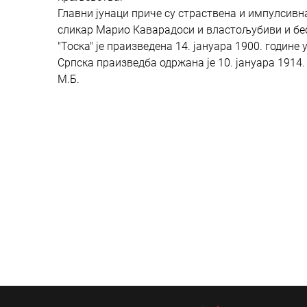
Главни јунаци приче су страствена и импулсив
сликар Марио Каварадоси и властољубиви и бе
"Тоска" је праизведена 14. јануара 1900. године у
Српска праизведба одржана је 10. јануара 1914.
М.Б.