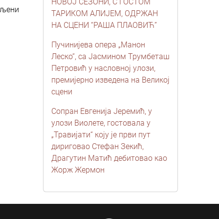
НОВОЈ СЕЗОНИ, С ГОСТОМ
бљени
ТАРИКОМ АЛИЈЕМ, ОДРЖАН
НА СЦЕНИ “РАША ПЛАОВИЋ”
Пучинијева опера „Манон
Леско“, са Јасмином Трумбеташ
Петровић у насловној улози,
премијерно изведена на Великој
сцени
Сопран Евгенија Јеремић, у
улози Виолете, гостовала у
„Травијати“ коју је први пут
дириговао Стефан Зекић,
Драгутин Матић дебитовао као
Жорж Жермон