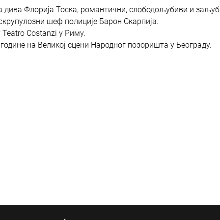
на дива Флорија Тоска, романтични, слободољубиви и заљу
скрупулозни шеф полиције Барон Скарпија.
 Teatro Costanzi у Риму.
 године на Великој сцени Народног позоришта у Београду.