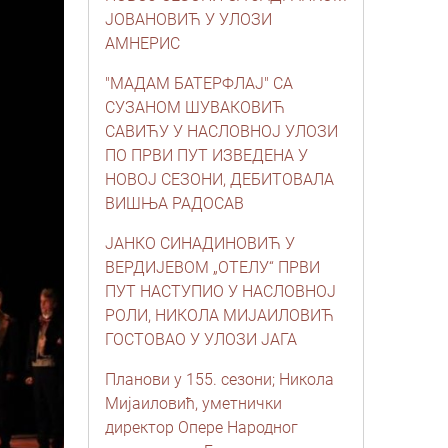
ЈОВАНОВИЋ У УЛОЗИ
АМНЕРИС
"МАДАМ БАТЕРФЛАЈ" СА
СУЗАНОМ ШУВАКОВИЋ
САВИЋУ У НАСЛОВНОЈ УЛОЗИ
ПО ПРВИ ПУТ ИЗВЕДЕНА У
НОВОЈ СЕЗОНИ, ДЕБИТОВАЛА
ВИШЊА РАДОСАВ
ЈАНКО СИНАДИНОВИЋ У
ВЕРДИЈЕВОМ „ОТЕЛУ“ ПРВИ
ПУТ НАСТУПИО У НАСЛОВНОЈ
РОЛИ, НИКОЛА МИЈАИЛОВИЋ
ГОСТОВАО У УЛОЗИ ЈАГА
Планови у 155. сезони; Никола
Мијаиловић, уметнички
директор Опере Народног