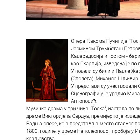
Опера Ђакома Пучинија "Тоск
Јасмином Трумбеташ Петрови
Каварадосија и гостом - бар
као Скарпија, изведена је по 
У подели су били и Павле Жа
(Сполета), Михаило Шљивић 
У представи су учествовали 
Сценографију је урадио Мира
Антоновић.
Музичка драма у три чина "Тоска", настала по л
драме Викторијена Сардуа, премијерно је изведе
Радња опере, која представља место сталног п
1800. године, у време Наполеоновог пробоја у
краљевства.