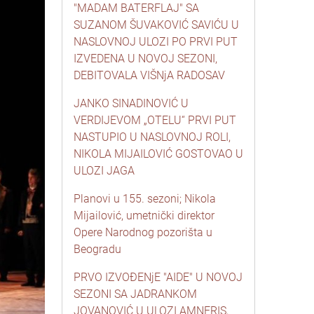
"MADAM BATERFLAJ" SA
SUZANOM ŠUVAKOVIĆ SAVIĆU U
NASLOVNOJ ULOZI PO PRVI PUT
IZVEDENA U NOVOJ SEZONI,
DEBITOVALA VIŠNjA RADOSAV
JANKO SINADINOVIĆ U
VERDIJEVOM „OTELU“ PRVI PUT
NASTUPIO U NASLOVNOJ ROLI,
NIKOLA MIJAILOVIĆ GOSTOVAO U
ULOZI JAGA
Planovi u 155. sezoni; Nikola
Mijailović, umetnički direktor
Opere Narodnog pozorišta u
Beogradu
PRVO IZVOĐENjE "AIDE" U NOVOJ
SEZONI SA JADRANKOM
JOVANOVIĆ U ULOZI AMNERIS,