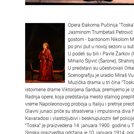
Opera Đakoma Pučinija "Toska"
Jasminom Trumbetaš Petrović u
gostom - baritonom Nikolom Mija
po prvi put u novoj sezoni u sub
U podeli su bili i Pavle Žarkov 
Mihailo Šljivić (Šarone), Strahi
U predstavi su učestvovali Ork
Scenografiju je uradio Miraš Vu
Muzička drama u tri čina "Toska
istoimene drame Viktorijena Sardua, premijerno je iz
Radnja opere, koja predstavlja mesto stalnog preplit
vreme Napoleonovog proboja u Italiju i pretnje preo
Glavni junaci priče su strastvena i impulsivna diva Fl
Kavaradosi i vlastoljubivi i beskrupulozni šef policij
"Toska" je praizvedena 14. januara 1900. godine u 
Srpska praizvedba održana je 10. januara 1914. god