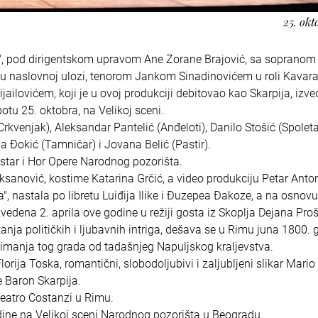
25. okt
, pod dirigentskom upravom Ane Zorane Brajović, sa sopranom
 naslovnoj ulozi, tenorom Jankom Sinadinovićem u roli Kavara
ilovićem, koji je u ovoj produkciji debitovao kao Skarpija, izve
otu 25. oktobra, na Velikoj sceni.
(Crkvenjak), Aleksandar Pantelić (Anđeloti), Danilo Stošić (Spoleta
nja Đokić (Tamničar) i Jovana Belić (Pastir).
estar i Hor Opere Narodnog pozorišta.
ksanović, kostime Katarina Grčić, a video produkciju Petar Anto
", nastala po libretu Luiđija Ilike i Đuzepea Đakoze, a na osnov
vedena 2. aprila ove godine u režiji gosta iz Skoplja Dejana Pro
anja političkih i ljubavnih intriga, dešava se u Rimu juna 1800. 
timanja tog grada od tadašnjeg Napuljskog kraljevstva.
orija Toska, romantični, slobodoljubivi i zaljubljeni slikar Mario
e Baron Skarpija.
Teatro Costanzi u Rimu.
ine na Velikoj sceni Narodnog pozorišta u Beogradu.