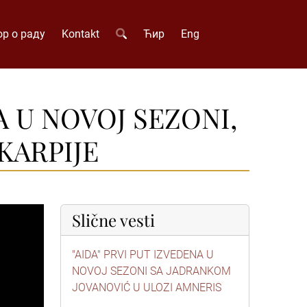
р о раду
Kontakt
Ћир
Eng
A U NOVOJ SEZONI,
KARPIJE
Slične vesti
"AIDA" PRVI PUT IZVEDENA U
NOVOJ SEZONI SA JADRANKOM
JOVANOVIĆ U ULOZI AMNERIS