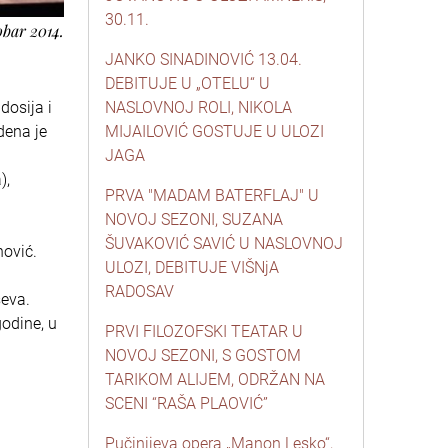
30.11.
obar 2014.
JANKO SINADINOVIĆ 13.04.
DEBITUJE U „OTELU“ U
dosija i
NASLOVNOJ ROLI, NIKOLA
dena je
MIJAILOVIĆ GOSTUJE U ULOZI
JAGA
),
PRVA "MADAM BATERFLAJ" U
NOVOJ SEZONI, SUZANA
ŠUVAKOVIĆ SAVIĆ U NASLOVNOJ
nović.
ULOZI, DEBITUJE VIŠNjA
u
RADOSAV
ševa.
godine, u
PRVI FILOZOFSKI TEATAR U
NOVOJ SEZONI, S GOSTOM
TARIKOM ALIJEM, ODRŽAN NA
SCENI “RAŠA PLAOVIĆ”
Pučinijeva opera „Manon Lesko“,