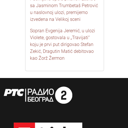
sa Jasminom Trumbetaš Petrović
u naslovnoj ulozi, premijerno
izvedena na Velikoj sceni
Sopran Evgenija Jeremić, u ulozi
Violete, gostovala u „Travijati“
koju je prvi put dirigovao Stefan
Zekić, Dragutin Matić debitovao
kao Žorž Žermon