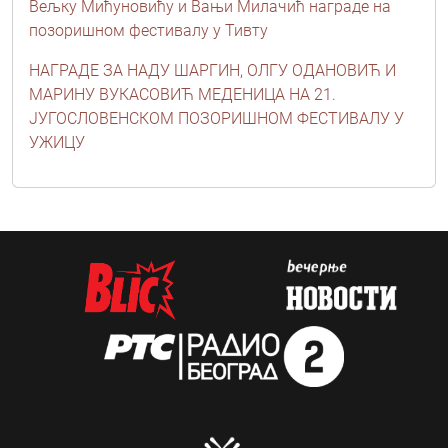
Вељку Мићуновићу и Вањи Милачић награде на
позоришном фестивалу у Тивту
НАГРАДЕ ЗА НАДУ ШАРГИН, ОЛГУ ОДАНОВИЋ И
МАРИНУ ВУКАСОВИЋ МЕДЕНИЦА НА 21.
ЈУГОСЛОВЕНСКОМ ПОЗОРИШНОМ ФЕСТИВАЛУ У
УЖИЦУ