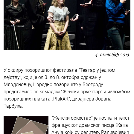
4. октобар 2013.
У оквиру позоришног фестивала "Театар у једном
дејству", који је од 3. до 8. октобра одржан у
Младеновцу, Народно позориште у Београду
представило се комадом "Женски оркестар" и изложбом
позоришних плаката „PlakArt“, дизајнера Јована
Тарбука.
"Женски оркестар" је познати текст
француског драмског писца Жана
Ануја који су редитељ Радивојевић