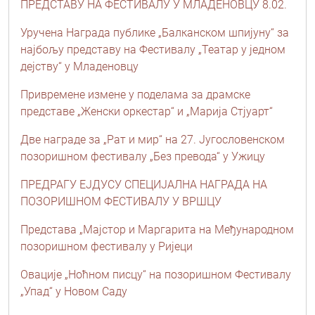
ПРЕДСТАВУ НА ФЕСТИВАЛУ У МЛАДЕНОВЦУ 8.02.
Уручена Награда публике „Балканском шпијуну“ за
најбољу представу на Фестивалу „Театар у једном
дејству“ у Младеновцу
Привремене измене у поделама за драмске
представе „Женски оркестар“ и „Марија Стјуарт“
Две награде за „Рат и мир“ на 27. Југословенском
позоришном фестивалу „Без превода“ у Ужицу
ПРЕДРАГУ ЕЈДУСУ СПЕЦИЈАЛНА НАГРАДА НА
ПОЗОРИШНОМ ФЕСТИВАЛУ У ВРШЦУ
Представа „Мајстор и Маргарита на Међународном
позоришном фестивалу у Ријеци
Овације „Ноћном писцу“ на позоришном Фестивалу
„Упад“ у Новом Саду