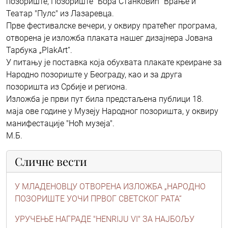
позориште, Позориште "Бора Станковић" Врање и
Театар "Пулс" из Лазаревца.
Прве фестивалске вечери, у оквиру пратећег програма,
отворена је изложбa плаката нашег дизајнера Јована
Тарбука „PlakArt“.
У питању је поставка која обухвата плакате креиране за
Народно позориште у Београду, као и за друга
позоришта из Србије и региона.
Изложба је први пут била предстаљена публици 18.
маја ове године у Музеју Народног позоришта, у оквиру
манифестације "Ноћ музеја".
М.Б.
Сличне вести
У МЛАДЕНОВЦУ ОТВОРЕНА ИЗЛОЖБА „НАРОДНО
ПОЗОРИШТЕ УОЧИ ПРВОГ СВЕТСКОГ РАТА“
УРУЧЕЊЕ НАГРАДЕ "HENRIJU VI" ЗА НАЈБОЉУ