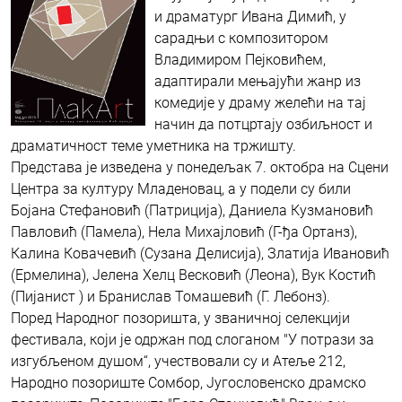
и драматург Ивана Димић, у
сарадњи с композитором
Владимиром Пејковићем,
адаптирали мењајући жанр из
комедије у драму желећи на тај
начин да потцртају озбиљност и
драматичност теме уметника на тржишту.
Представа је изведена у понедељак 7. октобра на Сцени
Центра за културу Младеновац, а у подели су били
Бојана Стефановић (Патриција), Даниела Кузмановић
Павловић (Памела), Нела Михајловић (Г-ђа Ортанз),
Калина Ковачевић (Сузана Делисија), Златија Ивановић
(Ермелина), Јелена Хелц Весковић (Леона), Вук Костић
(Пијанист ) и Бранислав Томашевић (Г. Лебонз).
Поред Народног позоришта, у званичној селекцији
фестивала, који је одржан под слоганом "У потрази за
изгубљеном душом“, учествовали су и Атеље 212,
Народно позориште Сомбор, Југословенско драмско