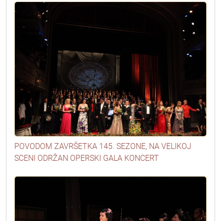
POVODOM ZAVRŠETKA 145. SEZONE, NA VELIKOJ
SCENI ODRŽAN OPERSKI GALA KONCERT