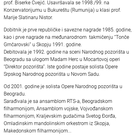
prof. Biserke Cvejić. Usavršavala se 1998./99. na
Konzervatorijumu u Bukureštu (Rumunija) u klasi prof.
Marije Slatinaru Nistor.
Dobitnik je prve republičke i savezne nagrade 1985. godine,
kao i prve nagrade na međunarodnom takmičenju “Tonče
Grnčarovski” u Skopju 1991. godine.
Debitovala je 1992. godine na sceni Narodnog pozorišta u
Beogradu sa ulogom Madam Herc u Mocartovoj operi
“Direktor pozorišta”. Iste godine postaje solista Opere
Srpskog Narodnog pozorišta u Novom Sadu.
Od 2001. godine je solista Opere Narodnog pozorišta u
Beogradu.
Sarađivala je sa ansamblom RTS-a, Beogradskom
filharmonijom, Ansamblom vojske, Vojvođanskom
filharmonijom, Kraljevskim gudačima Svetog Đorđa,
Omladinskim mandolinskim orkestrom iz Skopja,
Makedonskom filharmonijom...