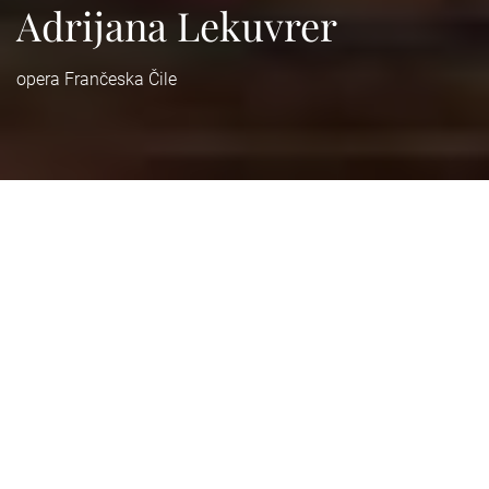
Adrijana Lekuvrer
opera Frančeska Čile