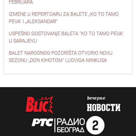
FEBRUARA
IZMENE U REPERTOARU ZA BALETE „KO TO TAMO
PEVA“ I „ALEKSANDAR“
USPEŠNO GOSTOVANjE BALETA “KO TO TAMO PEVA”
U SARAJEVU
BALET NARODNOG POZORIŠTA OTVORIO NOVU
SEZONU „DON KIHOTOM“ LUDVIGA MINKUSA