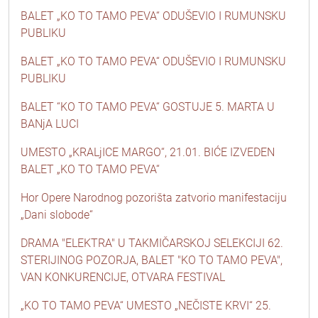
BALET „KO TO TAMO PEVA“ ODUŠEVIO I RUMUNSKU
PUBLIKU
BALET „KO TO TAMO PEVA“ ODUŠEVIO I RUMUNSKU
PUBLIKU
BALET “KO TO TAMO PEVA“ GOSTUJE 5. MARTA U
BANjA LUCI
UMESTO „KRALjICE MARGO“, 21.01. BIĆE IZVEDEN
BALET „KO TO TAMO PEVA“
Hor Opere Narodnog pozorišta zatvorio manifestaciju
„Dani slobode“
DRAMA "ELEKTRA" U TAKMIČARSKOJ SELEKCIJI 62.
STERIJINOG POZORJA, BALET "KO TO TAMO PEVA",
VAN KONKURENCIJE, OTVARA FESTIVAL
„KO TO TAMO PEVA“ UMESTO „NEČISTE KRVI“ 25.