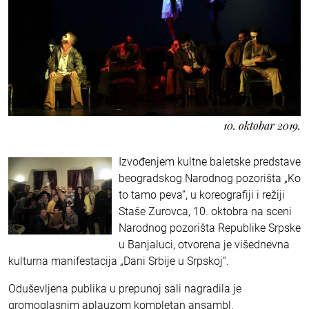
10. oktobar 2019.
Izvođenjem kultne baletske predstave
beogradskog Narodnog pozorišta „Ko
to tamo peva“, u koreografiji i režiji
Staše Zurovca, 10. oktobra na sceni
Narodnog pozorišta Republike Srpske
u Banjaluci, otvorena je višednevna
kulturna manifestacija „Dani Srbije u Srpskoj“.
Oduševljena publika u prepunoj sali nagradila je
gromoglasnim aplauzom kompletan ansambl.