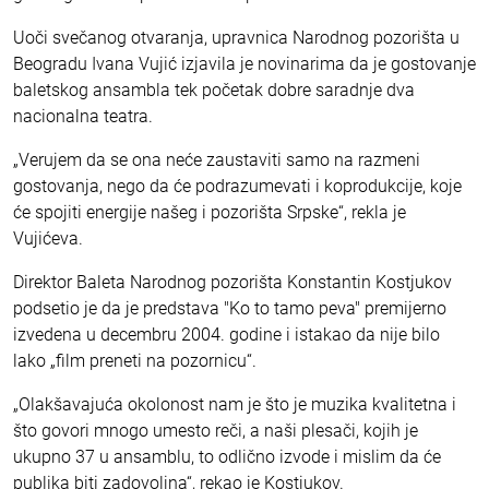
Uoči svečanog otvaranja, upravnica Narodnog pozorišta u
Beogradu Ivana Vujić izjavila je novinarima da je gostovanje
baletskog ansambla tek početak dobre saradnje dva
nacionalna teatra.
„Verujem da se ona neće zaustaviti samo na razmeni
gostovanja, nego da će podrazumevati i koprodukcije, koje
će spojiti energije našeg i pozorišta Srpske“, rekla je
Vujićeva.
Direktor Baleta Narodnog pozorišta Konstantin Kostjukov
podsetio je da je predstava "Ko to tamo peva" premijerno
izvedena u decembru 2004. godine i istakao da nije bilo
lako „film preneti na pozornicu“.
„Olakšavajuća okolonost nam je što je muzika kvalitetna i
što govori mnogo umesto reči, a naši plesači, kojih je
ukupno 37 u ansamblu, to odlično izvode i mislim da će
publika biti zadovoljna“, rekao je Kostjukov.