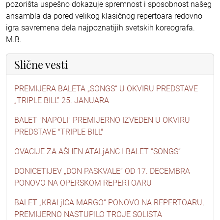
pozorišta uspešno dokazuje spremnost i sposobnost našeg
ansambla da pored velikog klasičnog repertoara redovno
igra savremena dela najpoznatijih svetskih koreografa.
M.B.
Slične vesti
PREMIJERA BALETA „SONGS“ U OKVIRU PREDSTAVE
„TRIPLE BILL” 25. JANUARA
BALET "NAPOLI" PREMIJERNO IZVEDEN U OKVIRU
PREDSTAVE "TRIPLE BILL"
OVACIJE ZA AŠHEN ATALjANC I BALET “SONGS”
DONICETIJEV „DON PASKVALE“ OD 17. DECEMBRA
PONOVO NA OPERSKOM REPERTOARU
BALET „KRALjICA MARGO“ PONOVO NA REPERTOARU,
PREMIJERNO NASTUPILO TROJE SOLISTA