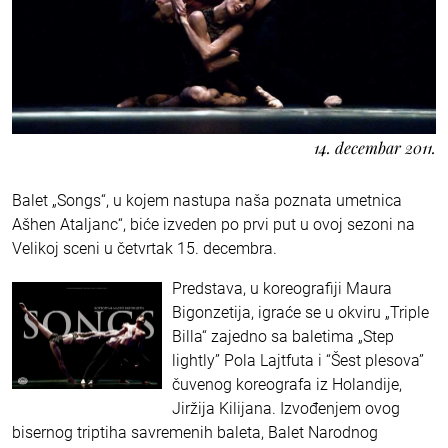
14. decembar 2011.
Balet „Songs“, u kojem nastupa naša poznata umetnica
Ašhen Ataljanc“, biće izveden po prvi put u ovoj sezoni na
Velikoj sceni u četvrtak 15. decembra.
Predstava, u koreografiji Maura
Bigonzetija, igraće se u okviru „Triple
Billa“ zajedno sa baletima „Step
lightly” Pola Lajtfuta i “Šest plesova”
čuvenog koreografa iz Holandije,
Jiržija Kilijana. Izvođenjem ovog
bisernog triptiha savremenih baleta, Balet Narodnog