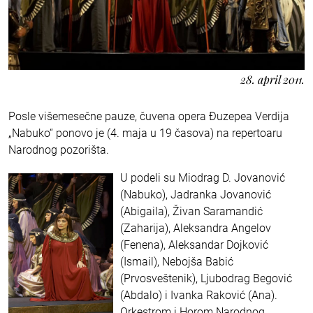
28. april 2011.
Posle višemesečne pauze, čuvena opera Đuzepea Verdija
„Nabuko“ ponovo je (4. maja u 19 časova) na repertoaru
Narodnog pozorišta.
U podeli su Miodrag D. Jovanović
(Nabuko), Jadranka Jovanović
(Abigaila), Živan Saramandić
(Zaharija), Aleksandra Angelov
(Fenena), Aleksandar Dojković
(Ismail), Nebojša Babić
(Prvosveštenik), Ljubodrag Begović
(Abdalo) i Ivanka Raković (Ana).
Orkestrom i Horom Narodnog