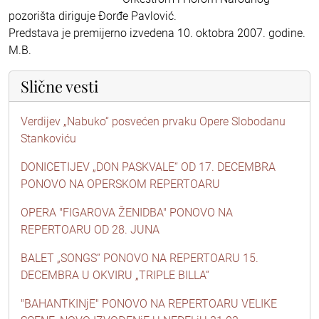
pozorišta diriguje Đorđe Pavlović.
Predstava je premijerno izvedena 10. oktobra 2007. godine.
M.B.
Slične vesti
Verdijev „Nabuko“ posvećen prvaku Opere Slobodanu
Stankoviću
DONICETIJEV „DON PASKVALE“ OD 17. DECEMBRA
PONOVO NA OPERSKOM REPERTOARU
OPERA "FIGAROVA ŽENIDBA" PONOVO NA
REPERTOARU OD 28. JUNA
BALET „SONGS“ PONOVO NA REPERTOARU 15.
DECEMBRA U OKVIRU „TRIPLE BILLA“
"BAHANTKINjE" PONOVO NA REPERTOARU VELIKE