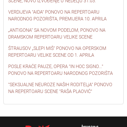
SCENE, NOVO IZVOĐENjE U NEDELjU 31.03.
VERDIJEVA "AIDA" PONOVO NA REPERTOARU
NARODNOG POZORIŠTA, PREMIJERA 10. APRILA
„ANTIGONA” SA NOVOM PODELOM, PONOVO NA
DRAMSKOM REPERTOARU VELIKE SCENE
ŠTRAUSOV „SLEPI MIŠ“ PONOVO NA OPERSKOM
REPERTOARU VELIKE SCENE OD 1. APRILA
POSLE KRAĆE PAUZE, OPERA "IN HOC SIGNO..."
PONOVO NA REPERTOARU NARODNOG POZORIŠTA
"SEKSUALNE NEUROZE NAŠIH RODITELjA" PONOVO
NA REPERTOARU SCENE "RAŠA PLAOVIĆ"