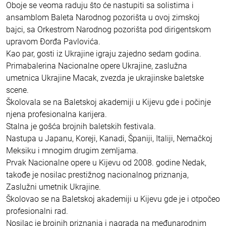
Oboje se veoma raduju što će nastupiti sa solistima i
ansamblom Baleta Narodnog pozorišta u ovoj zimskoj
bajci, sa Orkestrom Narodnog pozorišta pod dirigentskom
upravom Đorđa Pavlovića.
Kao par, gosti iz Ukrajine igraju zajedno sedam godina.
Primabalerina Nacionalne opere Ukrajine, zaslužna
umetnica Ukrajine Macak, zvezda je ukrajinske baletske
scene.
Školovala se na Baletskoj akademiji u Kijevu gde i počinje
njena profesionalna karijera.
Stalna je gošća brojnih baletskih festivala.
Nastupa u Japanu, Koreji, Kanadi, Španiji, Italiji, Nemačkoj
Meksiku i mnogim drugim zemljama.
Prvak Nacionalne opere u Kijevu od 2008. godine Nedak,
takođe je nosilac prestižnog nacionalnog priznanja,
Zaslužni umetnik Ukrajine.
Školovao se na Baletskoj akademiji u Kijevu gde je i otpočeo
profesionalni rad.
Nosilac je brojnih priznanja i nagrada na međunarodnim