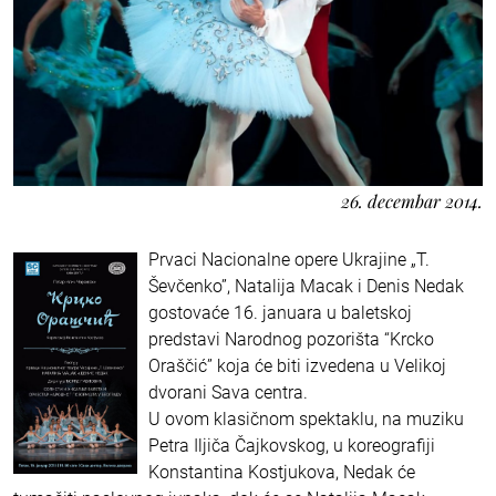
26. decembar 2014.
Prvaci Nacionalne opere Ukrajine „T.
Ševčenko”, Natalija Macak i Denis Nedak
gostovaće 16. januara u baletskoj
predstavi Narodnog pozorišta “Krcko
Oraščić” koja će biti izvedena u Velikoj
dvorani Sava centra.
U ovom klasičnom spektaklu, na muziku
Petra Iljiča Čajkovskog, u koreografiji
Konstantina Kostjukova, Nedak će