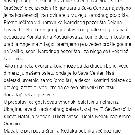
novogodišnje i božićne praznike, balet u dva čina "Krcko
Oraščicć" biće izveden 16. januara u Sava Centru, najavljeno
je na konferenciji za novinare u Muzeju Narodnog pozoriša.
Prema rečima v.d upravnika Narodnog pozorišta Dejana
Savića balet u koreografiji proslavljenog baletskog igrača i
pedagoga Konstantina Kostjukova za koji je dekor i kostime
uradila Angelina Atlagić, premijerno je izveden prošle godine
na Velikoj sceni Narodnog pozorišta i za njega se uvek traži
karta više.
"Ako ima neka dvorana koja može da da drugu i bolju, veću
dimenziju našem baletu onda je to Sava Centar. Naši
baletski umetnici tamo “prodišu”, a dekor i kostimi dolaze do
pravog izražaja. Verujem da će ovo biti veliki baletski
događaj”, rekao je Savić.
U predstavi će gostvovati vrhunski baletski umetnici iz
Ukrajine, prvaci Nacionalnog baleta Ukrajine "T. Ševčenko" iz
Kijeva Natalija Macak u ulozi Maše i Denis Nedak kao Krcko
Oraščić.
Macak je prvi put u Srbiji a Nedaka publika već poznaje.