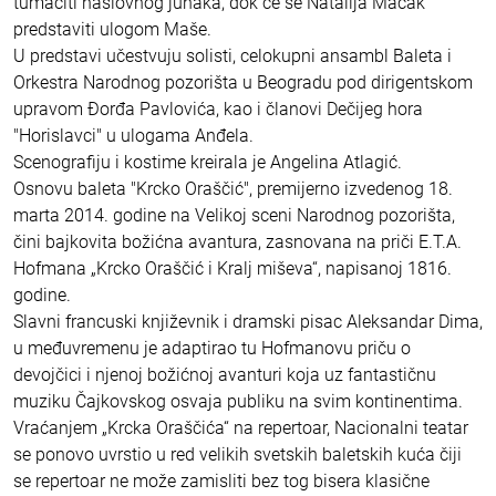
tumačiti naslovnog junaka, dok će se Natalija Macak
predstaviti ulogom Maše.
U predstavi učestvuju solisti, celokupni ansambl Baleta i
Orkestra Narodnog pozorišta u Beogradu pod dirigentskom
upravom Đorđa Pavlovića, kao i članovi Dečijeg hora
"Horislavci" u ulogama Anđela.
Scenografiju i kostime kreirala je Angelina Atlagić.
Osnovu baleta "Krcko Oraščić", premijerno izvedenog 18.
marta 2014. godine na Velikoj sceni Narodnog pozorišta,
čini bajkovita božićna avantura, zasnovana na priči E.T.A.
Hofmana „Krcko Oraščić i Kralj miševa“, napisanoj 1816.
godine.
Slavni francuski književnik i dramski pisac Aleksandar Dima,
u međuvremenu je adaptirao tu Hofmanovu priču o
devojčici i njenoj božićnoj avanturi koja uz fantastičnu
muziku Čajkovskog osvaja publiku na svim kontinentima.
Vraćanjem „Krcka Oraščića“ na repertoar, Nacionalni teatar
se ponovo uvrstio u red velikih svetskih baletskih kuća čiji
se repertoar ne može zamisliti bez tog bisera klasične