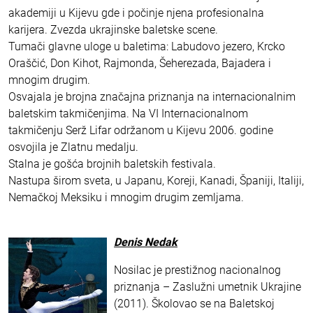
akademiji u Kijevu gde i počinje njena profesionalna
karijera. Zvezda ukrajinske baletske scene.
Tumači glavne uloge u baletima: Labudovo jezero, Krcko
Oraščić, Don Kihot, Rajmonda, Šeherezada, Bajadera i
mnogim drugim.
Osvajala je brojna značajna priznanja na internacionalnim
baletskim takmičenjima. Na VI Internacionalnom
takmičenju Serž Lifar održanom u Kijevu 2006. godine
osvojila je Zlatnu medalju.
Stalna je gošća brojnih baletskih festivala.
Nastupa širom sveta, u Japanu, Koreji, Kanadi, Španiji, Italiji,
Nemačkoj Meksiku i mnogim drugim zemljama.
Denis Nedak
Nosilac je prestižnog nacionalnog
priznanja – Zaslužni umetnik Ukrajine
(2011). Školovao se na Baletskoj