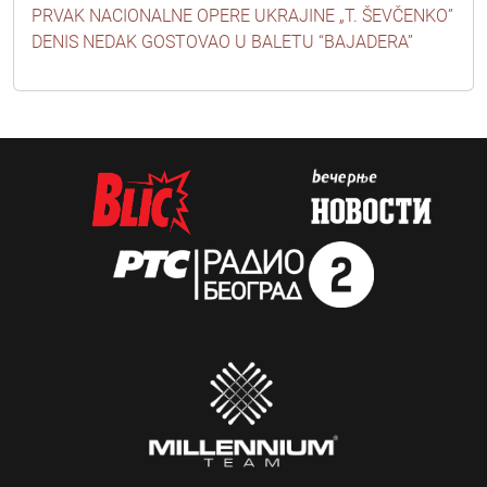
PRVAK NACIONALNE OPERE UKRAJINE „T. ŠEVČENKO”
DENIS NEDAK GOSTOVAO U BALETU “BAJADERA”