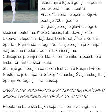
akademiji u Kijevu gde je i otpočeo
profesionalni rad u teatru.
Prvak Nacionalne opere u Kijevu
postaje 2008. godine.
Odigrao je brojne glavne uloge u
sledećim baletima: Krcko Oraščić, Labudovo jezero,
Uspavana lepotica, Bajadera, Don Kihot, Žizela, Korsar,
Spartak, Rajmonda i druge. Nosilac je brojnih priznanja i
nagrada na međunarodnim takmičenjima.
Odlikuje se prefinjenom klasičnom tehnikom, posebno u
lirsko-romantičarskom stilu.
Stalni je gost brojnih baletskih festivala u Rusiji i Evropi.
Nastupao je u Japanu, Grčkoj, Nemačkoj, Švajcarskoj, Italiji,
Španiji, Portugaliji i Francuskoj.
IZVEŠTAJ SA KONFERENCIJE ZA NOVINARE, ODRŽANE U
MUZEJU NARODNOG POZORIŠTA 15. JANUARA
Popularna baletska bajka koja se širom sveta igra za