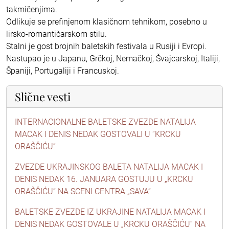
takmičenjima.
Odlikuje se prefinjenom klasičnom tehnikom, posebno u
lirsko-romantičarskom stilu.
Stalni je gost brojnih baletskih festivala u Rusiji i Evropi.
Nastupao je u Japanu, Grčkoj, Nemačkoj, Švajcarskoj, Italiji,
Španiji, Portugaliji i Francuskoj.
Slične vesti
INTERNACIONALNE BALETSKE ZVEZDE NATALIJA
MACAK I DENIS NEDAK GOSTOVALI U “KRCKU
ORAŠČIĆU”
ZVEZDE UKRAJINSKOG BALETA NATALIJA MACAK I
DENIS NEDAK 16. JANUARA GOSTUJU U „KRCKU
ORAŠČIĆU“ NA SCENI CENTRA „SAVA“
BALETSKE ZVEZDE IZ UKRAJINE NATALIJA MACAK I
DENIS NEDAK GOSTOVALE U „KRCKU ORAŠČIĆU“ NA