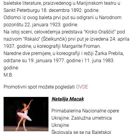
baletske literature, praizvedenog u Marijinskom teatru u
Sankt Peterburgu 18. decembra 1892. godine.
Odlomci iz ovog baleta prvi put su odigrani u Narodnom
pozorištu 22. januara 1923. godine.
Na istoj sceni, celovečernja predstava "Krcko Oraščić" pod
nazivom "Rskalo" (Ščelkunčik) prvi put je izvedena 24. aprila
1937. godine, u koreografiji Margarite Froman.
Naredne dve premijere, u koreografiji i režiji Žarka Prebila,
održane su 19. januara 1977. godine i 11. juna 1983.
godine.
M.B.
Promotivni spot možete pogledati
OVDE
Natalija Macak
Primabalerina Nacionalne opere
Ukrajine. Zaslužna umetnica
Ukrajine.
Školovala se se na Baletskoj