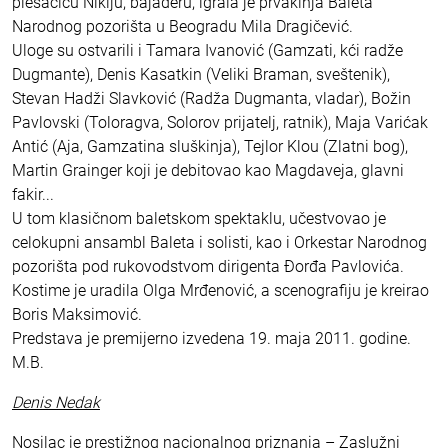
plesačicu Nikiju, bajaderu, igrala je prvakinja Baleta
Narodnog pozorišta u Beogradu Mila Dragičević.
Uloge su ostvarili i Tamara Ivanović (Gamzati, kći radže
Dugmante), Denis Kasatkin (Veliki Braman, sveštenik),
Stevan Hadži Slavković (Radža Dugmanta, vladar), Božin
Pavlovski (Toloragva, Solorov prijatelj, ratnik), Maja Varićak
Antić (Aja, Gamzatina sluškinja), Tejlor Klou (Zlatni bog),
Martin Grainger koji je debitovao kao Magdaveja, glavni
fakir...
U tom klasičnom baletskom spektaklu, učestvovao je
celokupni ansambl Baleta i solisti, kao i Orkestar Narodnog
pozorišta pod rukovodstvom dirigenta Đorđa Pavlovića.
Kostime je uradila Olga Mrđenović, a scenografiju je kreirao
Boris Maksimović.
Predstava je premijerno izvedena 19. maja 2011. godine.
M.B.
Denis Nedak
Nosilac je prestižnog nacionalnog priznanja – Zaslužni