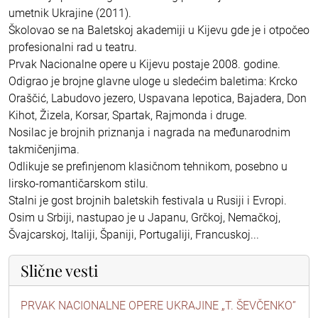
umetnik Ukrajine (2011).
Školovao se na Baletskoj akademiji u Kijevu gde je i otpočeo
profesionalni rad u teatru.
Prvak Nacionalne opere u Kijevu postaje 2008. godine.
Odigrao je brojne glavne uloge u sledećim baletima: Krcko
Oraščić, Labudovo jezero, Uspavana lepotica, Bajadera, Don
Kihot, Žizela, Korsar, Spartak, Rajmonda i druge.
Nosilac je brojnih priznanja i nagrada na međunarodnim
takmičenjima.
Odlikuje se prefinjenom klasičnom tehnikom, posebno u
lirsko-romantičarskom stilu.
Stalni je gost brojnih baletskih festivala u Rusiji i Evropi.
Osim u Srbiji, nastupao je u Japanu, Grčkoj, Nemačkoj,
Švajcarskoj, Italiji, Španiji, Portugaliji, Francuskoj...
Slične vesti
PRVAK NACIONALNE OPERE UKRAJINE „T. ŠEVČENKO”