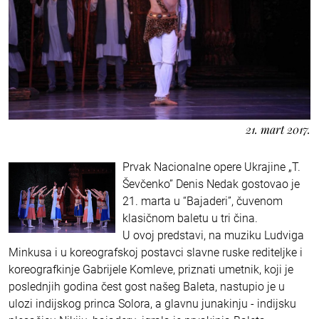
21. mart 2017.
Prvak Nacionalne opere Ukrajine „T.
Ševčenko” Denis Nedak gostovao je
21. marta u “Bajaderi”, čuvenom
klasičnom baletu u tri čina.
U ovoj predstavi, na muziku Ludviga
Minkusa i u koreografskoj postavci slavne ruske rediteljke i
koreografkinje Gabrijele Komleve, priznati umetnik, koji je
poslednjih godina čest gost našeg Baleta, nastupio je u
ulozi indijskog princa Solora, a glavnu junakinju - indijsku